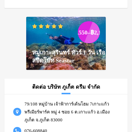
Price
฿
1,550
–
฿
2,100
range:
฿1,550
through
หมู่เกาะสุรินทร์ ทัวร์ 1 วัน เรือ
฿2,100
สปีดโบ๊ท Seastar
ติดต่อ บริษัท ภูเก็ต ดรีม จำกัด
79/108 หมู่บ้าน เจ้าฟ้าการ์เด้นโฮม 7เกาะแก้ว
พรีเมียร์พาร์ค หมู่ 4 ซอย 6 ต.เกาะแก้ว อ.เมือง
ภูเก็ต จ.ภูเก็ต 83000
076-608840