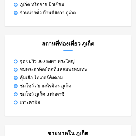
ภูเก็ต ทริกอาย มิวเซี่ยม
จำหน่ายตั๋ว บ้านตีลังกา ภูเก็ต
สถานที่ท่องเที่ยว ภูเก็ต
จุดชมวิว 360 องศา พระใหญ่
ชมพระอาทิตย์ตกที่แหลมพรหมเทพ
คุ้มเสือ ไทเกอร์คิงดอม
ชมโชว์ สยามนิรมิตร ภูเก็ต
ชมโชว์ ภูเก็ต แฟนตาซี
เกาะตาชัย
ชายหาดใน ภูเก็ต