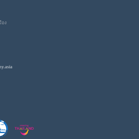
มือง
y.asia