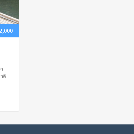
Price
2,000
range:
฿1,500
งา
through
ชาติ
฿2,000