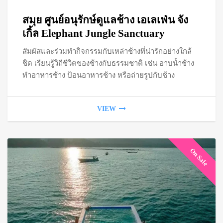
price
pric
สมุย ศูนย์อนุรักษ์ดูแลช้าง เอเลเฟ่น จัง
was:
is:
เกิ้ล Elephant Jungle Sanctuary
สัมผัสและร่วมทำกิจกรรมกับเหล่าช้างที่น่ารักอย่างใกล้
฿900.
฿75
ชิด เรียนรู้วิถีชีวิตของช้างกับธรรมชาติ เช่น อาบน้ำช้าง
ทำอาหารช้าง ป้อนอาหารช้าง หรือถ่ายรูปกับช้าง
VIEW
On Sale