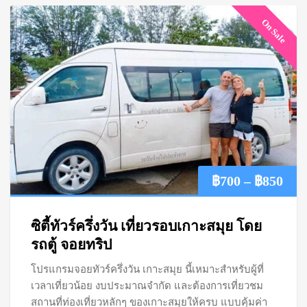
On Sale
Pric
฿
700
–
฿
850
ran
ซิตี้ทัวร์ครึ่งวัน เที่ยวรอบเกาะสมุย โดย
฿70
รถตู้ จอยทริป
โปรแกรมจอยทัวร์ครึ่งวัน เกาะสมุย นี้เหมาะสำหรับผู้ที่
thr
เวลาเที่ยวน้อย งบประมาณจำกัด และต้องการเที่ยวชม
฿85
สถานที่ท่องเที่ยวหลักๆ ของเกาะสมุยให้ครบ แบบคุ้มค่า