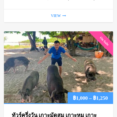
VIEW
On Sale
Pric
฿
1,000
–
฿
1,250
ran
ทัวร์ครึ่งวัน เกาะมัดสุม เกาะหมู เกาะ