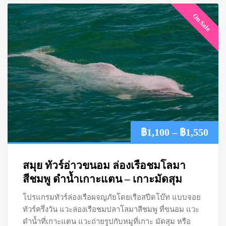
On Sale
Pric
฿
1,100
–
฿
1,550
ran
สมุย ทัวร์อ่าวขนอม ล่องเรือชมโลมา
฿1,
สีชมพู ดำน้ำเกาะแตน – เกาะมัดสุม
โปรแกรมทัวร์ล่องเรือผจญภัยโดยเรือสปีดโบ๊ท แบบจอย
thr
ทัวร์ครึ่งวัน แวะล่องเรือชมปลาโลมาสีชมพู ที่ขนอม แวะ
฿1,
ดำน้ำที่เกาะแตน แวะถ่ายรูปกับหมูที่เกาะ มัดสุม หรือ