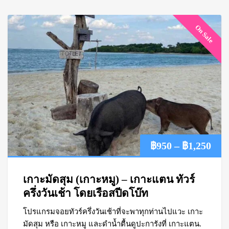
On Sale
Pric
฿
950
–
฿
1,250
ran
เกาะมัดสุม (เกาะหมู) – เกาะแตน ทัวร์
฿95
ครึ่งวันเช้า โดยเรือสปีดโบ๊ท
โปรแกรมจอยทัวร์ครึ่งวันเช้าที่จะพาทุกท่านไปแวะ เกาะ
thr
มัดสุม หรือ เกาะหมู และดำน้ำตื้นดูปะการังที่ เกาะแตน.