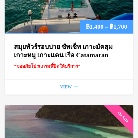
Pric
฿
1,400
–
฿
1,700
ran
สมุยทัวร์รอบบ่าย ซัทเซ็ท เกาะมัดสุม
฿1,
เกาะหมู เกาะแตน เรือ Catamaran
*ขออภัยโปรแกรมนี้ปิดให้บริการ*
thr
฿1,
VIEW
On Sale