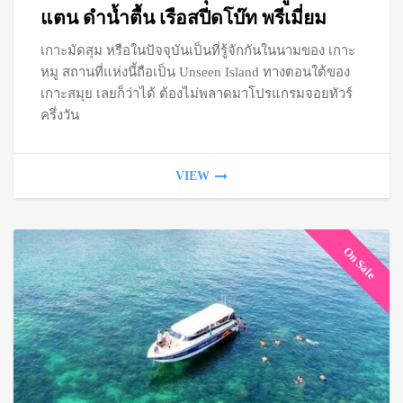
฿1,
แตน ดำน้ำตื้น เรือสปีดโบ๊ท พรีเมี่ยม
เกาะมัดสุม หรือในปัจจุบันเป็นที่รู้จักกันในนามของ เกาะ
thr
หมู สถานที่แห่งนี้ถือเป็น Unseen Island ทางตอนใต้ของ
฿1,
เกาะสมุย เลยก็ว่าได้ ต้องไม่พลาดมาโปรแกรมจอยทัวร์
ครึ่งวัน
VIEW
On Sale