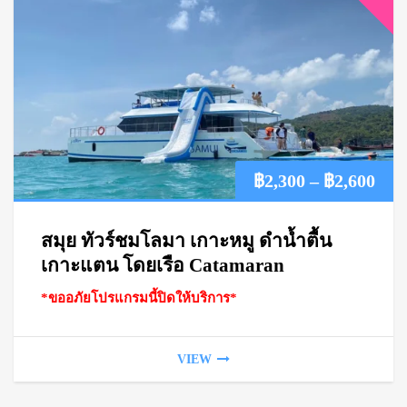
Pric
฿
2,300
–
฿
2,600
ran
สมุย ทัวร์ชมโลมา เกาะหมู ดำน้ำตื้น
฿2,
เกาะแตน โดยเรือ Catamaran
*ขออภัยโปรแกรมนี้ปิดให้บริการ*
thr
฿2,
VIEW