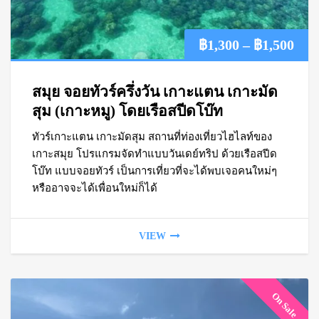
Pric
฿
1,300
–
฿
1,500
ran
สมุย จอยทัวร์ครึ่งวัน เกาะแตน เกาะมัด
฿1,
สุม (เกาะหมู) โดยเรือสปีดโบ๊ท
ทัวร์เกาะแตน เกาะมัดสุม สถานที่ท่องเที่ยวไฮไลท์ของ
thr
เกาะสมุย โปรแกรมจัดทำแบบวันเดย์ทริป ด้วยเรือสปีด
฿1,
โบ๊ท แบบจอยทัวร์ เป็นการเที่ยวที่จะได้พบเจอคนใหม่ๆ
หรืออาจจะได้เพื่อนใหม่ก็ได้
VIEW
On Sale