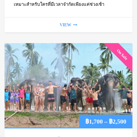
฿1,
เหมาะสำหรับใครที่มีเวลาจำกัดเพียงแค่ช่วงเช้า
VIEW
On Sale
Pric
฿
1,700
–
฿
2,500
ran