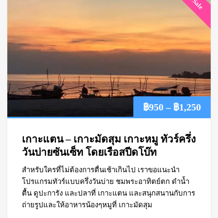
On Sale
Pric
฿
950
–
฿
1,250
ran
เกาะแตน – เกาะมัดสุม เกาะหมู ทัวร์ครึ่ง
฿95
วันบ่ายซันเซ็ท โดยเรือสปีดโบ๊ท
สำหรับใครที่ไม่ต้องการตื่นเช้าเกินไป เราขอแนะนำ
thr
โปรแกรมทัวร์แบบครึ่งวันบ่าย ชมพระอาทิตย์ตก ดำน้ำ
฿1,
ตื้น ดูปะการัง และปลาที่ เกาะแตน และสนุกสนานกับการ
ถ่ายรูปและให้อาหารน้องๆหมูที่ เกาะมัดสุม