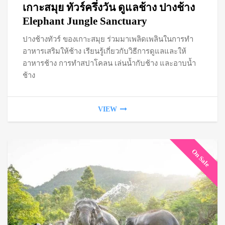
เกาะสมุย ทัวร์ครึ่งวัน ดูแลช้าง ปางช้าง
฿1,
Elephant Jungle Sanctuary
ปางช้างทัวร์ ของเกาะสมุย ร่วมมาเพลิดเพลินในการทำ
thr
อาหารเสริมให้ช้าง เรียนรู้เกี่ยวกับวิธีการดูแลและให้
฿2,
อาหารช้าง การทำสปาโคลน เล่นน้ำกับช้าง และอาบน้ำ
ช้าง
VIEW
On Sale