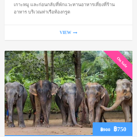
เกาะหมู และก่อนกลับที่พักแวะทานอาหารเที่ยงที่ร้าน
อาหาร บริเวณท่าเรือท้องกรูด
VIEW
On Sale
Original
Cur
฿
750
฿
900