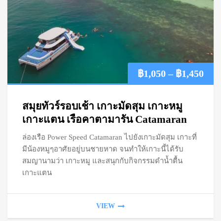
Pric
฿
1,050
–
฿
1,450
ran
สมุยทัวร์รอบเช้า เกาะมัดสุม เกาะหมู
฿1,
เกาะแตน เรือคาตามารัน Catamaran
ล่องเรือ Power Speed Catamaran ไปยังเกาะมัดสุม เกาะที่
thr
มีน้องหมูๆอาศัยอยู่บนชายหาด จนทำให้เกาะนี้ได้รับ
฿1,
สมญานามว่า เกาะหมู และสนุกกับกิจกรรมดำน้ำตื้น
เกาะแตน
VIEW