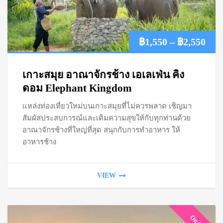
Pric
฿
1,550
–
฿
2,550
ran
เกาะสมุย อาณาจักรช้าง เอเลเฟ่น คิง
฿1,
ดอม Elephant Kingdom
แหล่งท่องเที่ยวใหม่บนเกาะสมุยที่ไม่ควรพลาด เชิญมา
thr
สัมผัสประสบการณ์และเติมความสุขให้กับทุกท่านด้วย
฿2,
อาณาจักรช้างที่ใหญ่ที่สุด สนุกกับการทำอาหาร ให้
อาหารช้าง
VIEW