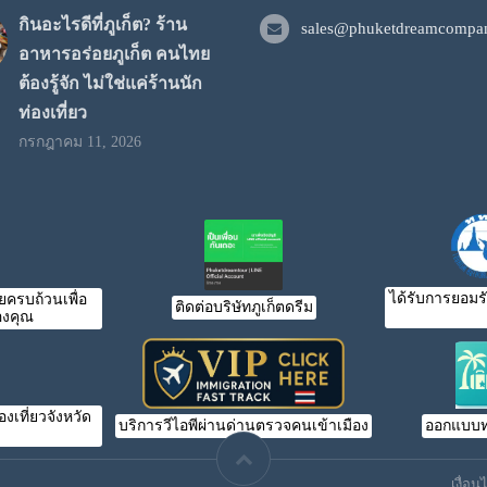
กินอะไรดีที่ภูเก็ต? ร้าน
sales@phuketdreamcompan
อาหารอร่อยภูเก็ต คนไทย
ต้องรู้จัก ไม่ใช่แค่ร้านนัก
ท่องเที่ยว
กรกฎาคม 11, 2026
ได้รับการยอมร
ครบถ้วนเพื่อ
ติดต่อบริษัทภูเก็ตดรีม
งคุณ
เที่ยวจังหวัด
บริการวีไอพีผ่านด่านตรวจคนเข้าเมือง
ออกแบบท
เงื่อ