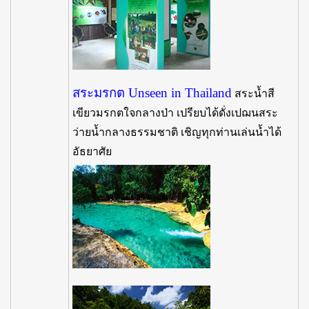
สระมรกต Unseen in Thailand
สระน้ำสี
เขียวมรกตใจกลางป่า เปรียบได้ดั่งเปฌนสระ
ว่ายน้ำกลางธรรมชาติ เชิญทุกท่านเล่นน้ำได้
อัธยาศัย