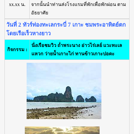
xx.xx น.
จากนั้นนำท่านส่งโรงแรมที่พักเพื่อพักผ่อน ตาม
อัธยาศัย
วันที่ 2 ทัวร์ท่องทะเลกระบี่ 7 เกาะ ชมพระอาทิตย์ตก
โดยเรือเร็วหางยาว
นั่งเรือชมวิว ถ่ำพระนาง อ่าวไร่เลย์ แวะทะเล
กิจกรรม :
แหวก ว่ายน้ำเกาะไก่ ทานข้าวเกาะปอดะ