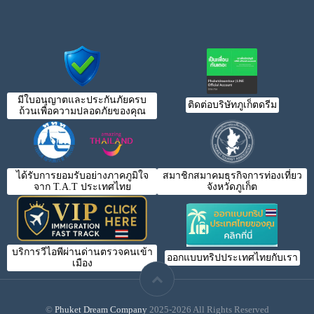
มีใบอนุญาตและประกันภัยครบ
ติดต่อบริษัทภูเก็ตดรีม
ถ้วนเพื่อความปลอดภัยของคุณ
ได้รับการยอมรับอย่างภาคภูมิใจ
สมาชิกสมาคมธุรกิจการท่องเที่ยว
จาก T.A.T ประเทศไทย
จังหวัดภูเก็ต
บริการวีไอพีผ่านด่านตรวจคนเข้า
ออกแบบทริปประเทศไทยกับเรา
เมือง
©
Phuket Dream Company
2025-2026 All Rights Reserved