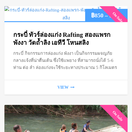
On Sale
Pric
฿
850
–
฿
950
ran
กระบี่ ทัวร์ล่องแก่ง Rafting สองแพรก
฿85
พังงา วัดถ้ำลิง เอทีวี โหนสลิง
กระบี่ กิจกรรมการล่องแก่ง พังงา เป็นกิจกรรมผจญภัย
thr
กลางแจ้งที่น่าตื่นเต้น ซึ่งใช้แพยาง ที่สามารถนั่งได้ 5-6
฿95
ท่าน ต่อ ลำ ล่องแก่งจะใช้ระยะทางประมาณ 5 กิโลเมตร
VIEW
On Sale