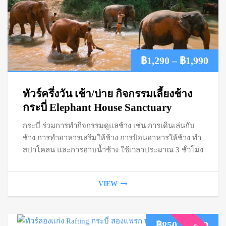
Pric
฿
1,290
–
฿
1,990
ran
ทัวร์ครึ่งวัน เช้า/บ่าย กิจกรรมเลี้ยงช้าง
฿1,
กระบี่ Elephant House Sanctuary
กระบี่ ร่วมการทำกิจกรรมดูแลช้าง เช่น การเดินเล่นกับ
thr
ช้าง การทำอาหารเสริมให้ช้าง การป้อนอาหารให้ช้าง ทำ
฿1,
สปาโคลน และการอาบน้ำช้าง ใช้เวลาประมาณ 3 ชั่วโมง
VIEW
Pric
฿
850
–
฿
950