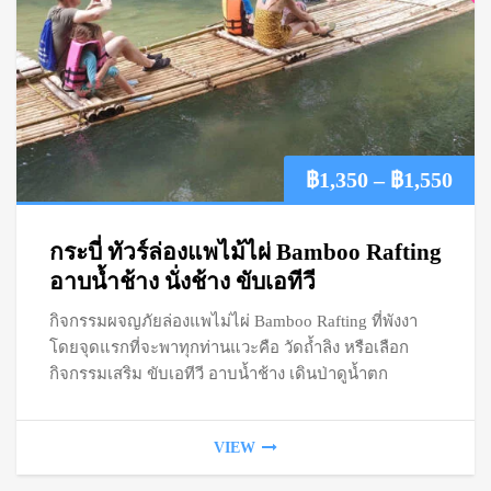
Pric
฿
1,350
–
฿
1,550
ran
กระบี่ ทัวร์ล่องแพไม้ไผ่ Bamboo Rafting
฿1,
อาบน้ำช้าง นั่งช้าง ขับเอทีวี
กิจกรรมผจญภัยล่องแพไม่ไผ่ Bamboo Rafting ที่พังงา
thr
โดยจุดแรกที่จะพาทุกท่านแวะคือ วัดถ้ำลิง หรือเลือก
฿1,
กิจกรรมเสริม ขับเอทีวี อาบน้ำช้าง เดินป่าดูน้ำตก
VIEW