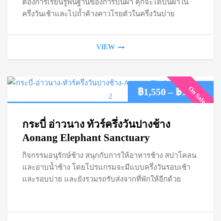
฿2,
ต้องการเรียนรู้พื้นฐานของการปีนผา คุกจะได่ปีนผาใน
ครึ่งวันเช้าและไปถ้ำค้างคาวโรยตัวในครึ่งวันบ่าย
VIEW
On Sale
Pric
฿
1,550
–
฿
1,850
ran
กระบี่ อ่าวนาง ทัวร์ครึ่งวันปางช้าง
฿1,
Aonang Elephant Sanctuary
กิจกรรมอนุรักษ์ช้าง สนุกกับการให้อาหารช้าง สปาโคลน
thr
และอาบน้ำช้าง โดยโปรแกรมจะมีแบบครึ่งวันรอบเช้า
฿1,
และรอบบ่าย และยังรวมรถรับส่งจากที่พักให้อีกด้วย