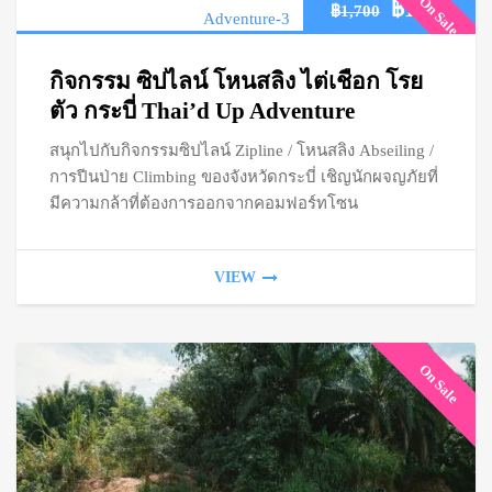
On Sale
Original
Cur
฿
1,200
฿
1,700
price
pric
กิจกรรม ซิปไลน์ โหนสลิง ไต่เชือก โรย
was:
is:
ตัว กระบี่ Thai’d Up Adventure
สนุกไปกับกิจกรรมซิปไลน์ Zipline / โหนสลิง Abseiling /
฿1,700.
฿1,2
การปีนป่าย Climbing ของจังหวัดกระบี่ เชิญนักผจญภัยที่
มีความกล้าที่ต้องการออกจากคอมฟอร์ทโซน
VIEW
On Sale