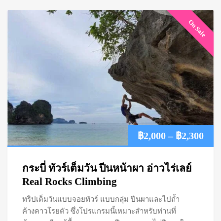
On Sale
Pric
฿
2,000
–
฿
2,300
ran
กระบี่ ทัวร์เต็มวัน ปีนหน้าผา อ่าวไร่เลย์
฿2,
Real Rocks Climbing
ทริปเต็มวันแบบจอยทัวร์ แบบกลุ่ม ปีนผาและไปถ้ำ
thr
ค้างคาวโรยตัว ซึ่งโปรแกรมนี้เหมาะสำหรับท่านที่