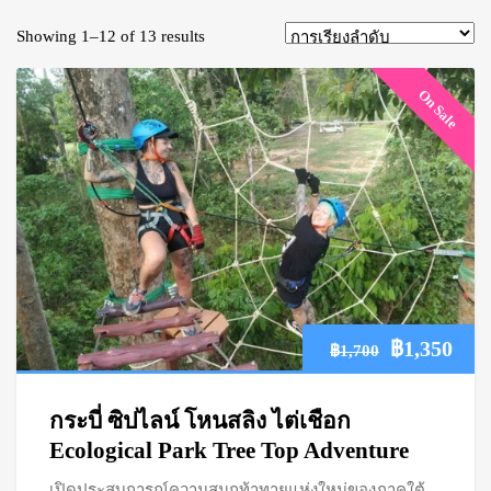
Showing 1–12 of 13 results
On Sale
Original
Cur
฿
1,350
฿
1,700
price
pric
กระบี่ ซิปไลน์ โหนสลิง ไต่เชือก
was:
is:
Ecological Park Tree Top Adventure
เปิดประสบการณ์ความสนุกท้าทายแห่งใหม่ของภาคใต้