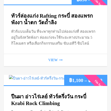
On Sale
ran
ทัวร์ล่องแก่ง Rafting กระบี่ สองแพรก
฿85
พังงา น้ำตก วัดถ้ำลิง
ทัวร์แบบเต็มวัน ที่จะพาทุกท่านไปล่องแก่งที่ สองแพรก
thr
อยู่ในจังหวัดพังงา ล่องแก่งจะใช้ระยะทางประมาณ 5
฿95
กิโลเมตร หรือเลือกกิจกรรมเสริม ขับเอทีวี ซิปไลน์
VIEW
Pric
฿
1,100
–
฿
1,400
On Sale
ran
ปีนผา อ่าวไร่เลย์ ทัวร์ครึ่งวัน กระบี่
฿1,
Krabi Rock Climbing