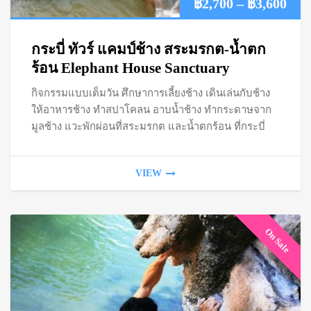
Pric
฿
2,700
–
฿
3,600
ran
กระบี่ ทัวร์ แคมป์ช้าง สระมรกต-น้ำตก
฿2,
ร้อน Elephant House Sanctuary
กิจกรรมแบบเต็มวัน ศึกษาการเลี้ยงช้าง เดินเล่นกับช้าง
thr
ให้อาหารช้าง ทำสปาโคลน อาบน้ำช้าง ทำกระดาษจาก
฿3,
มูลช้าง แวะพักผ่อนที่สระมรกต และน้ำตกร้อน ที่กระบี่
VIEW
On Sale