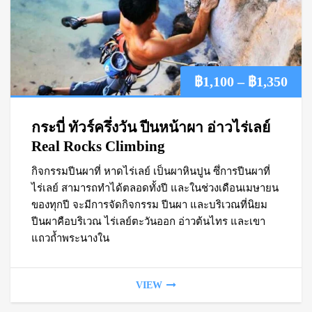
Pric
฿
1,100
–
฿
1,350
ran
กระบี่ ทัวร์ครึ่งวัน ปีนหน้าผา อ่าวไร่เลย์
฿1,
Real Rocks Climbing
กิจกรรมปีนผาที่ หาดไร่เลย์ เป็นผาหินปูน ซึ่การปีนผาที่
thr
ไร่เลย์ สามารถทำได้ตลอดทั้งปี และในช่วงเดือนเมษายน
฿1,
ของทุกปี จะมีการจัดกิจกรรม ปีนผา และบริเวณที่นิยม
ปีนผาคือบริเวณ ไร่เลย์ตะวันออก อ่าวต้นไทร และเขา
แถวถ้ำพระนางใน
VIEW