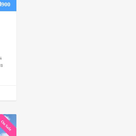
Price
฿
900
range:
฿750
through
฿900
น
ดย
On Sale