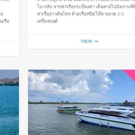
through
a
ไป-กลับ จากท่าเรือกระบี่คงคา เดินทางไปยังเกาะพีพี 
฿550
ือ
ท่าเรืออ่าวต้นไทร ด้วยเรือสปีดโบ๊ท ขนาด 2-3
นเรือ
เครื่องยนต์
VIEW