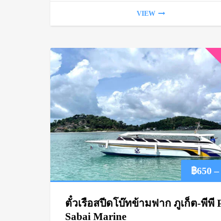
VIEW
฿
650
–
ตั๋วเรือสปีดโบ๊ทข้ามฟาก ภูเก็ต-พีพี 
Sabai Marine