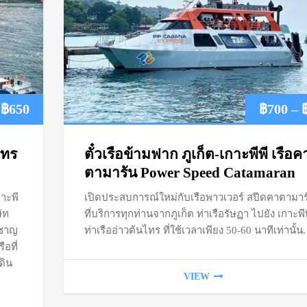
Price
฿
650
฿
700
–
range:
นไทร
ตั๋วเรือข้ามฟาก ภูเก็ต-เกาะพีพี เรือค
฿600
ตามารัน Power Speed Catamaran
กาะพี
เปิดประสบการณ์ใหม่กับเรือพาวเวอร์ สปีดคาตามาร
through
ัท
ที่บริการทุกท่านจากภูเก็ต ท่าเรือรัษฏา ไปยัง เกาะพี
฿650
ยวชาญ
ท่าเรืออ่าวต้นไทร ที่ใช้เวลาเพียง 50-60 นาทีเท่านั้น.
อที่
ดิน
VIEW