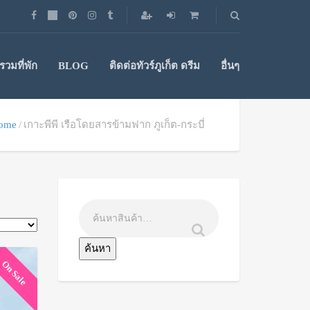
วมที่พัก
BLOG
ติดต่อทัวร์ภูเก็ต ดรีม
อื่นๆ
ome
เกาะพีพี เรือโดยสารข้ามฟาก ภูเก็ต-กระบี่
ค้นหา
On Sale