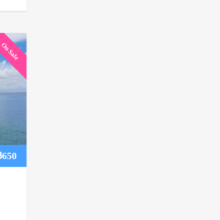
On Sale
Price
฿
650
range:
฿450