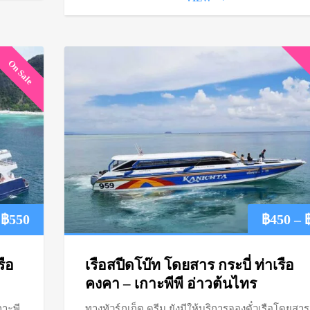
On Sale
Price
฿
550
฿
450
–
range:
รือ
เรือสปีดโบ๊ท โดยสาร กระบี่ ท่าเรือ
฿450
คงคา – เกาะพีพี อ่าวต้นไทร
กาะพี
ทางทัวร์ภูเก็ต ดรีม ยังมีให้บริการจองตั๋วเรือโดยสาร