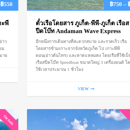
Price
฿
550
฿
750
–
range:
าะพี
ตั๋วเรือโดยสาร ภูเก็ต-พีพี-ภูเก็ต เรือส
฿450
ปีดโบ๊ท Andaman Wave Express
อ่าว
อีกหนึ่งการเดินทางที่สะดวกสบาย และรวดเร็ว เรือ
through
ิยม
โดยสารข้ามเกาะจากจังหวัดภูเก็ต ไป เกาะพีพี
฿550
กมาย
ดอน(อ่าวต้นไทร) และหาดแหลมตง โดยเรือที่ใช้เป็
เรือสปีดโบ๊ท Speedboat ขนาดใหญ่ 3 เครื่องยนต์ โ
ใช้เวลาประมาณ 1 ชั่วโมง
VIEW
On Sale