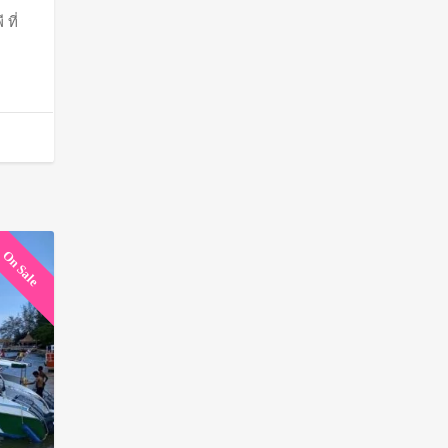
through
ที่
฿650
On Sale