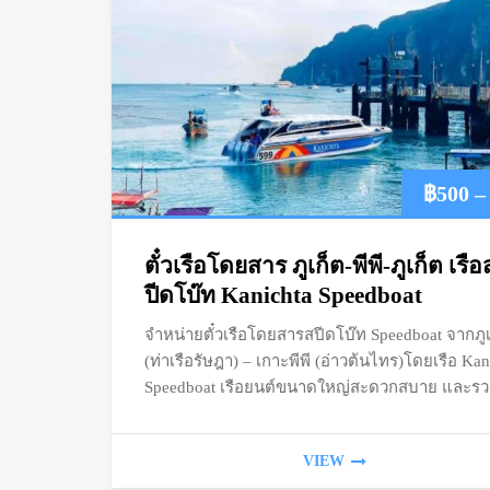
฿
500
–
ตั๋วเรือโดยสาร ภูเก็ต-พีพี-ภูเก็ต เรือ
ปีดโบ๊ท Kanichta Speedboat
จำหน่ายตั๋วเรือโดยสารสปีดโบ๊ท Speedboat จากภูเ
(ท่าเรือรัษฎา) – เกาะพีพี (อ่าวต้นไทร)โดยเรือ Kan
Speedboat เรือยนต์ขนาดใหญ่สะดวกสบาย และรวด
VIEW