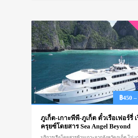
฿
450
–
ภูเก็ต-เกาะพีพี-ภูเก็ต ตั๋วเรือเฟอร์รี่ เ
ครุยซ์โดยสาร Sea Angel Beyond
บริการเรือโดยสารข้ามเกาะจากจังหวัดภูเก็ต ไป เ