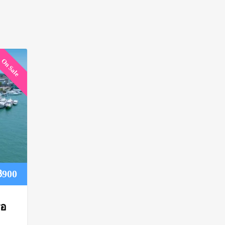
On Sale
Price
฿
900
range:
ือ
฿850