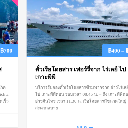
Price
฿
700
฿
400
–
range:
ส
ตั๋วเรือโดยสาร เฟอร์รี่จาก ไร่เลย์ ไป
฿500
เกาะพีพี
ก็ต
บริการรับจองตั๋วเรือโดยสารข้ามฟากจาก อ่าวไร่เลย
through
ichta
ไป เกาะพีพีดอน รอบเวลา 08.45 น. – ถึง เกาะพีพีด
฿700
เร็ว
อ่าวต้นไทร เวลา 11.30 น. เรือโดยสารมีขนาดใหญ่
สะดวกสบาย
VIEW