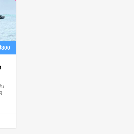
Price
฿
800
range:
า
฿700
ัน
through
พี
฿800