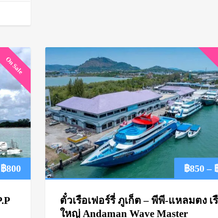
On Sale
Price
฿
800
฿
850
–
range:
P.P
ตั๋วเรือเฟอร์รี่ ภูเก็ต – พีพี-แหลมตง เร
฿650
ใหญ่ Andaman Wave Master