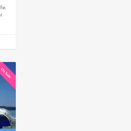
ก็ต
through
่ง
฿900
On Sale