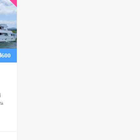
Price
฿
600
range:
฿400
์
through
อน
฿600