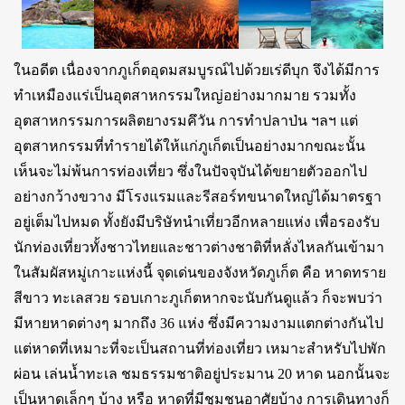
ในอดีต เนื่องจากภูเก็ตอุดมสมบูรณ์ไปด้วยเร่ดีบุก จึงได้มีการ
ทำเหมืองแร่เป็นอุตสาหกรรมใหญ่อย่างมากมาย รวมทั้ง
อุตสาหกรรมการผลิตยางรมคึวัน การทำปลาป่น ฯลฯ แต่
อุตสาหกรรมที่ทำรายได้ให้แก่ภูเก็ตเป็นอย่างมากขณะนั้น
เห็นจะไม่พ้นการท่องเที่ยว ซึ่งในปัจจุบันได้ขยายตัวออกไป
อย่างกว้างขวาง มีโรงแรมและรีสอร์ทขนาดใหญ่ได้มาตรฐา
อยู่เต็มไปหมด ทั้งยังมีบริษัทนำเที่ยวอีกหลายแห่ง เพื่อรองรับ
นักท่องเที่ยวทั้งชาวไทยและชาวต่างชาติที่หลั่งไหลกันเข้ามา
ในสัมผัสหมู่เกาะแห่งนี้ จุดเด่นของจังหวัดภูเก็ต คือ หาดทราย
สีขาว ทะเลสวย รอบเกาะภูเก็ตหากจะนับกันดูแล้ว ก็จะพบว่า
มีหายหาดต่างๆ มากถึง 36 แห่ง ซึ่งมีความงามแตกต่างกันไป
แต่หาดที่เหมาะที่จะเป็นสถานที่ท่องเที่ยว เหมาะสำหรับไปพัก
ผ่อน เล่นน้ำทะเล ชมธรรมชาติอยู่ประมาน 20 หาด นอกนั้นจะ
เป็นหาดเล็กๆ บ้าง หรือ หาดที่มีชุมชนอาศัยบ้าง การเดินทางก็