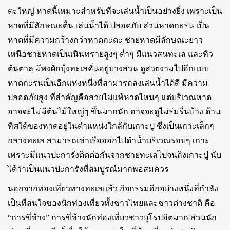
ตะใหญ่ หาดนี้เหมาะสำหรับที่จะเล่นน้ำเป็นอย่างยิ่ง เพราะเป็น
หาดที่มีลักษณะตื้น เล่นน้ำได้ ปลอดภัย ส่วนหาดกะรน เป็น
หาดที่มีความกว้างกว่าหาดกะตะ ชายหาดมีลักษณะยาว
เหนือชายหาดเป็นเนินทรายสูงๆ ต่ำๆ มีแนวสนทะเล และทิว
ต้นตาล มีพงผักบุ้งทะเลคั่นอยู่บางส่วน ดูสวยงามไปอีกแบบ
หาดกะรนเป็นอีกแห่งหนึ่งที่สามารถลงเล่นน้ำได้ดี มีความ
ปลอดภัยสูง ที่สำคัญคือสวยไม่แพ้หาดไหนๆ แต่บริเวณหาด
อาจจะไม่มีต้นไม้ใหญ่ๆ ขึ้นมากนัก อาจจะดูไม่ร่มรื่นบ้าง ด้าน
ทิศใต้ของหาดอยู่ในตำแหน่งใกล้กับเกาะปู ซึ่งเป็นเกาะเล็กๆ
กลางทะเล สามารถเช่าเรือออกไปดำน้ำบริเวณรอบๆ เกาะ
เพราะมีแนวปะการังติดต่อกันจากชายทะเลไปจนถึงเกาะปู นับ
ได้ว่าเป็นแนวปะการังที่สมบูรณ์มากพอสมควร
นอกจากท่องเที่ยวทางทะเลแล้ว กิจกรรมอีกอย่างหนึ่งที่กำลัง
เป็นที่สนใจของนักท่องเที่ยวทั้งชาวไทยและชาวต่างชาติ คือ
“การขี่ช้าง” การขี่ช้างนักท่องเที่ยวชาวยุโรปฮิตมาก ส่วนนัก