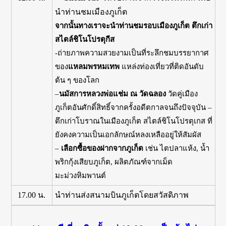
นำท่านชมเมืองภูเก็ต
จากนั้นทางเราจะนำท่านชมรอบเมืองภูเก็ต ตึกเก่า
สไตล์ชิโนโปรตุกีส
-ถ่ายภาพความสวยงามเป็นที่ระลึกชมบรรยากาศ
ของ
แหลมพรหมเทพ
แหล่งท่องเที่ยวที่ติดอันดับ
ต้น ๆ ของโลก
–
นมัสการหลวงพ่อแช่ม ณ วัดฉลอง
วัดคู่เมือง
ภูเก็ตอันศักดิ์สิทธิ์จากครั้งอดีตกาลจนถึงปัจจุบัน –
ตึกเก่าโบราณในเมืองภูเก็ต สไตล์ชิโนโปรตุเกส ที่
ยังคงความเป็นเอกลักษณ์หลงเหลืออยู่ให้สัมผัส
–
เลือกซื้อของฝากจากภูเก็ต
เช่น ไตปลาแห้ง, น้ำ
พริกกุ้งเสียบภูเก็ต, ผลิตภัณฑ์จากเม็ด
มะม่วงหิมพานต์
17.00 น.
นำท่านส่งสนามบินภูเก็ตโดยสวัสดิภาพ