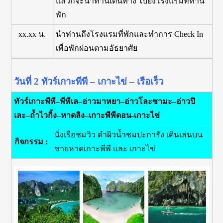
แล้วก็จะนำท่านเดินทาง ไปยังโรงแรมที่ท่าน
พัก
xx.xx น.
นำท่านถึงโรงแรมที่พักและทำการ Check In
เพื่อพักผ่อนตามอัธยาศัย
วันที่ 2 ทัวร์เกาะพีพี – เกาะไข่ – เรือเร็ว
ทัวร์เกาะพีพี–พีพีเล–อ่าวมาหยา–อ่าวโละซามะ–อ่าวปิ
เละ–ถ้ำไวกิ้ง–หาดลิง–เกาะพีพีดอน-เกาะไข่
นั่งเรือชมวิว ดำผิวน้ำชมปะการัง เดินเล่นบน
กิจกรรม :
ชายหาดเกาะพีพี และ เกาะไข่