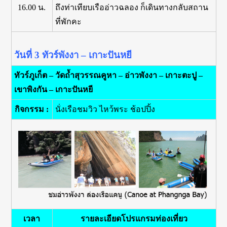
16.00 น.
ถึงท่าเทียบเรืออ่าวฉลอง ก็เดินทางกลับสถาน
ที่พักคะ
วันที่ 3
ทัวร์พังงา – เกาะปันหยี
ทัวร์ภูเก็ต – วัดถ้ำสุวรรณคูหา – อ่าวพังงา – เกาะตะปู –
เขาพิงกัน – เกาะปันหยี
กิจกรรม :
นั่งเรือชมวิว ไหว้พระ ช้อปปิ้ง
เวลา
รายละเอียดโปรแกรมท่องเที่ยว