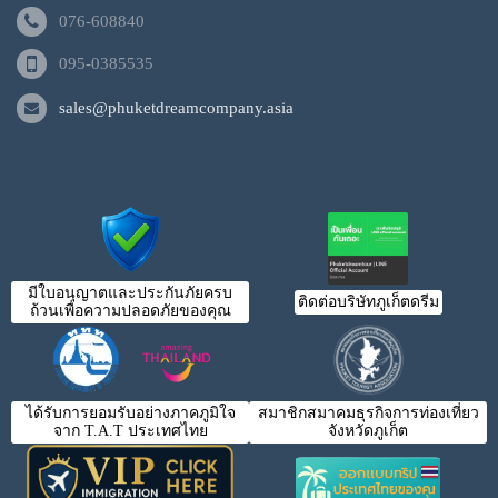
076-608840
095-0385535
sales@phuketdreamcompany.asia
มีใบอนุญาตและประกันภัยครบ
ติดต่อบริษัทภูเก็ตดรีม
ถ้วนเพื่อความปลอดภัยของคุณ
ได้รับการยอมรับอย่างภาคภูมิใจ
สมาชิกสมาคมธุรกิจการท่องเที่ยว
จาก T.A.T ประเทศไทย
จังหวัดภูเก็ต