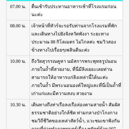
07.00 น.
ตื่นเช้ารับประทานอาหารเช้าที่โรงแรมก่อน
นะค่ะ
08.00 น.
เจ้าหน้าที่ทัวร์จะรอรับท่านจากโรงแรมที่พัก
และเดินทางไปยังจังหวัดพังงา ระยะทาง
ประมาณ 88 กิโลเมตร ไม่ไกลค่ะ ชมวิวสอง
ข้างทางไปเรื่อยๆเพลินดีนะค่ะ
10.00 น.
ถึงวัดสุวรรณคูหา นมัสการพระพุทธรูปนอน
ภายในถ้ำที่สวยงาม, ที่นี่มีลิงเยอะเลยท่าน
สามารถให้อาหารแก่ลิงเหล่านี้ได้นะค่ะ
ภายในถ้ำ มีพระนอนองค์ใหญ่และที่นี่เป็นถ้ำที่
เก่าแก่และมีความสงบ สวยงาม
10.30 น.
เดินทางถึงท่าเรือลงเรือล่องตามสายน้ำ สัมผัส
ธรรมชาติอย่างใกล้ชิด ท่ามกลางป่าโกงกาง
ชมวิถีชีวิตของเหล่าสัตว์น้ำ, แวะชมเขาพิงกัน
ถานที่ถ่ายทำภาพยนตร์เรื่อง พยัคฆ์ร้าย 007