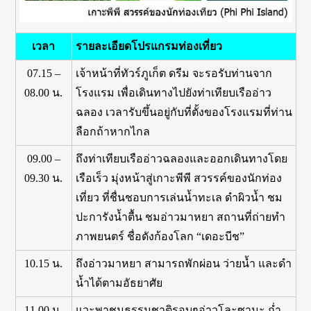
เวลา
รายละเอียดโปรแกรมท่องเที่ยว
07.15 –
เจ้าหน้าที่ทัวร์ภูเก็ต ดรีม จะรอรับท่านจาก
08.00 น.
โรงแรม เพื่อเดินทางไปยังท่าเทียบเรืออ่าว
ฉลอง เวลารับขึ้นอยู่กับที่ตั้งของโรงแรมที่ท่าน
ลือกถ้าหากไกล
09.00 –
ถึงท่าเทียบเรืออ่าวฉลองและออกเดินทางโดย
09.30 น.
เรือเร็ว มุ่งหน้าสู่เกาะพีพี สวรรค์ของนักท่อง
เที่ยว ที่ชื่นชอบการเล่นน้ำทะเล ดำผิวน้ำ ชม
ปะการังน้ำตื้น ชมอ่าวมาหยา สถานที่ถ่ายทำ
ภาพยนตร์ ชื่อดังก้องโลก “เดอะบีช”
10.15 น.
ถึงอ่าวมาหยา สามารถพักผ่อน ว่ายน้ำ และดำ
น้ำได้ตามอัธยาศัย
11.00 น.
แวะพาชมธรรมชาติรอบๆอ่าวโละซามะ ถ่ำ