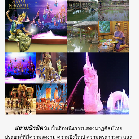
สยามนิรมิต
นับเป็นอีกหนึ่งการแสดงนาฏศิลป์ไทย
ประยุกต์ที่มีความงดงาม ความยิ่งใหญ่ ความตระการตา และ