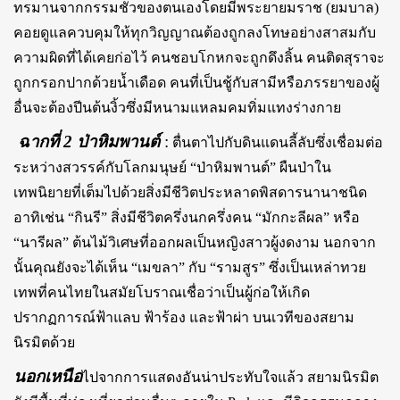
ทรมานจากกรรมชั่วของตนเองโดยมีพระยายมราช (ยมบาล)
คอยดูแลควบคุมให้ทุกวิญญาณต้องถูกลงโทษอย่างสาสมกับ
ความผิดที่ได้เคยก่อไว้ คนชอบโกหกจะถูกดึงลิ้น คนติดสุราจะ
ถูกกรอกปากด้วยน้ำเดือด คนที่เป็นชู้กับสามีหรือภรรยาของผู้
อื่นจะต้องปีนต้นงิ้วซึ่งมีหนามแหลมคมทิ่มแทงร่างกาย
ฉากที่ 2 ป่าหิมพานต์
:
ตื่นตาไปกับดินแดนลี้ลับซึ่งเชื่อมต่อ
ระหว่างสวรรค์กับโลกมนุษย์ “ป่าหิมพานต์” ผืนป่าใน
เทพนิยายที่เต็มไปด้วยสิ่งมีชีวิตประหลาดพิสดารนานาชนิด
อาทิเช่น “กินรี” สิ่งมีชีวิตครึ่งนกครึ่งคน “มักกะลีผล” หรือ
“นารีผล” ต้นไม้วิเศษที่ออกผลเป็นหญิงสาวผู้งดงาม นอกจาก
นั้นคุณยังจะได้เห็น “เมขลา” กับ “รามสูร” ซึ่งเป็นเหล่าทวย
เทพที่คนไทยในสมัยโบราณเชื่อว่าเป็นผู้ก่อให้เกิด
ปรากฏการณ์ฟ้าแลบ ฟ้าร้อง และฟ้าผ่า บนเวทีของสยาม
นิรมิตด้วย
นอกเหนือ
ไปจากการแสดงอันน่าประทับใจแล้ว สยามนิรมิต