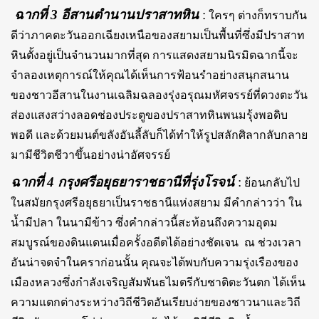
ฉากที่ 3 อีสานตำนานปราสาทหิน
:
ใครๆ ต่างก็ทราบกัน
ดีว่าภาคตะวันออกเฉียงเหนือของสยามเป็นพื้นที่ซึ่งมีปราสาท
หินตั้งอยู่เป็นจำนวนมากที่สุด การแสดงสยามนิรมิตฉากนี้จะ
จำลองเหตุการณ์ให้คุณได้เห็นการฟ้อนรำอย่างสนุกสนาน
ของชาวอีสานในงานเฉลิมฉลองรุ่งอรุณมหัศจรรย์ที่ดวงตะวัน
ส่องแสงสว่างลอดช่องประตูของปราสาทหินพนมรุ้งพอดิบ
พอดี และด้วยมนต์ขลังอันลี้ลับก็ได้ทำให้รูปสลักศิลากลับกลาย
มามีชีวิตชีวาขึ้นอย่างน่าอัศจรรย์
ฉากที่ 4 กรุงศรีอยุธยาราชธานีที่รุ่งโรจน์
:
ย้อนกลับไป
ในสมัยกรุงศรีอยุธยาเป็นราชธานีแห่งสยาม มีคำกล่าวว่า ใน
น้ำมีปลา ในนามีข้าว ซึ่งคำกล่าวนี้สะท้อนถึงความอุดม
สมบูรณ์ของดินแดนเมื่อครั้งอดีตได้อย่างชัดเจน ณ ช่วงเวลา
อันน่าจดจำในคราก่อนนั้น คุณจะได้พบกับความรุ่งเรืองของ
เมืองหลวงซึ่งกำลังเจริญสัมพันธไมตรีกับชาติตะวันตก ได้เห็น
ความแตกต่างระหว่างวิถีชีวิตอันเรียบง่ายของชาวนาและวิถี