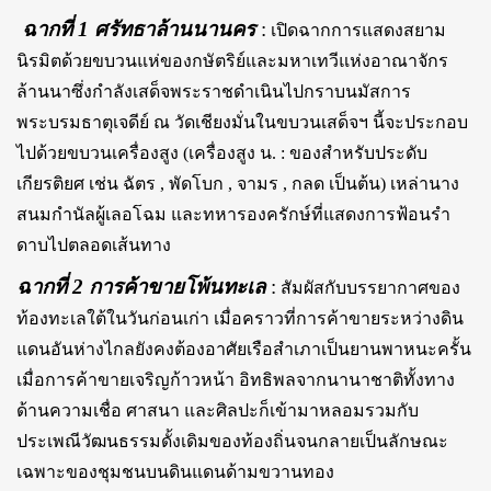
ฉากที่ 1 ศรัทธาล้านนานคร
:
เปิดฉากการแสดงสยาม
นิรมิตด้วยขบวนแห่ของกษัตริย์และมหาเทวีแห่งอาณาจักร
ล้านนาซึ่งกำลังเสด็จพระราชดำเนินไปกราบนมัสการ
พระบรมธาตุเจดีย์ ณ วัดเชียงมั่นในขบวนเสด็จฯ นี้จะประกอบ
ไปด้วยขบวนเครื่องสูง (เครื่องสูง น. : ของสำหรับประดับ
เกียรติยศ เช่น ฉัตร , พัดโบก , จามร , กลด เป็นต้น) เหล่านาง
สนมกำนัลผู้เลอโฉม และทหารองครักษ์ที่แสดงการฟ้อนรำ
ดาบไปตลอดเส้นทาง
ฉากที่ 2 การค้าขายโพ้นทะเล
:
สัมผัสกับบรรยากาศของ
ท้องทะเลใต้ในวันก่อนเก่า เมื่อคราวที่การค้าขายระหว่างดิน
แดนอันห่างไกลยังคงต้องอาศัยเรือสำเภาเป็นยานพาหนะครั้น
เมื่อการค้าขายเจริญก้าวหน้า อิทธิพลจากนานาชาติทั้งทาง
ด้านความเชื่อ ศาสนา และศิลปะก็เข้ามาหลอมรวมกับ
ประเพณีวัฒนธรรมดั้งเดิมของท้องถิ่นจนกลายเป็นลักษณะ
เฉพาะของชุมชนบนดินแดนด้ามขวานทอง