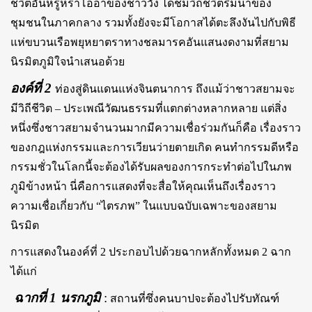
ชีวิตอันหรูหราโอ่อ่าของชาววัง ได้ชมวิถีชีวิตริมน้ำของ
ชุมชนในภาคกลาง รวมทั้งยังจะมีโอกาสได้ตะลึงงันไปกับพิธี
แห่ขบวนเรือพยุหยาตราทางชลมารคอันแสนงดงามที่สยาม
นิรมิตภูมิใจนำเสนอด้วย
องค์ที่ 2
ท่องสู่ดินแดนแห่งจินตนาการ ถึงแม้ว่าชาวสยามจะ
มีวิถีชีวิต – ประเพณีวัฒนธรรมที่แตกต่างหลากหลาย แต่สิ่ง
หนึ่งซึ่งชาวสยามจำนวนมากมีความเชื่อร่วมกันก็คือ เรื่องราว
ของกฎแห่งกรรมและการเวียนว่ายตายเกิด คนทำกรรมดีหรือ
กรรมชั่วในโลกนี้จะต้องได้รับผลของการกระทำต่อไปในภพ
ภูมิข้างหน้า นี่คือการแสดงที่จะสื่อให้คุณเห็นถึงเรื่องราว
ความเชื่อเกี่ยวกับ “ไตรภพ” ในแบบฉบับเฉพาะของสยาม
นิรมิต
การแสดงในองค์ที่ 2 ประกอบไปด้วยฉากหลักทั้งหมด 2 ฉาก
ได้แก่
ฉากที่ 1 นรกภูมิ
:
สถานที่ซึ่งคนบาปจะต้องไปรับทัณฑ์