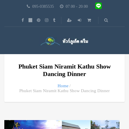
095-0385535
07.00 - 20.00
Phuket Siam Niramit Kathu Show
Dancing Dinner
Home
Phuket Siam Niramit Kathu Show Dancing Dinner