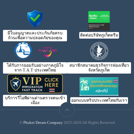
มีใบอนุญาตและประกันภัยครบ
ติดต่อบริษัทภูเก็ตดรีม
ถ้วนเพื่อความปลอดภัยของคุณ
ได้รับการยอมรับอย่างภาคภูมิใจ
สมาชิกสมาคมธุรกิจการท่องเที่ยว
จาก T.A.T ประเทศไทย
จังหวัดภูเก็ต
บริการวีไอพีผ่านด่านตรวจคนเข้า
ออกแบบทริปประเทศไทยกับเรา
เมือง
©
Phuket Dream Company
2025-2026 All Rights Reserved