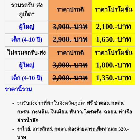
รวมรถรับ-ส่ง
ราคาปรกติ
ราคาโปรโมชั่น
ภูเก็ต*
3,900.-บาท
2,100.-บาท
ผู้ใหญ่
2,900.-บาท
1,650.-บาท
เด็ก (4-10 ปี)
ไม่รวมรถรับ-ส่ง
ราคาปรกติ
ราคาโปรโมชั่น
3,900.-บาท
1,800.-บาท
ผู้ใหญ่
2,900.-บาท
1,350.-บาท
เด็ก (4-10 ปี)
ราคานี้รวม
รถรับส่งจากที่พักในจังหวัดภูเก็ต
ฟรี ป่าตอง. กะตะ.
กะรน. กะหลิม. ในเมือง. พันวา. ไตรตรัง. ฉลอง. ท่าเรือ
อ่าวน้ำลึก
ราไวย์. เกาะสิเหร่. กมลา. ต้องจ่ายค่ารถเพิ่มท่านละ 320.-
บาท