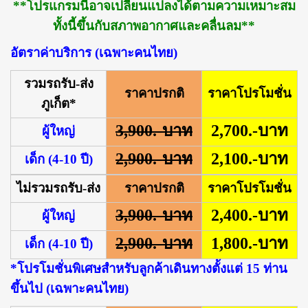
**โปรแกรมนี้อาจเปลี่ยนแปลงได้ตามความเหมาะสม
ทั้งนี้ขึ้นกับสภาพอากาศและคลื่นลม**
อัตราค่าบริการ (เฉพาะคนไทย)
รวมรถรับ-ส่ง
ราคาปรกติ
ราคาโปรโมชั่น
ภูเก็ต*
3,900.-บาท
2,700.-บาท
ผู้ใหญ่
2,900.-บาท
2,100.-บาท
เด็ก (4-10 ปี)
ไม่รวมรถรับ-ส่ง
ราคาปรกติ
ราคาโปรโมชั่น
3,900.-บาท
2,400.-บาท
ผู้ใหญ่
2,900.-บาท
1,800.-บาท
เด็ก (4-10 ปี)
*โปรโมชั่นพิเศษสำหรับลูกค้าเดินทางตั้งแต่ 15 ท่าน
ขึ้นไป (เฉพาะคนไทย)