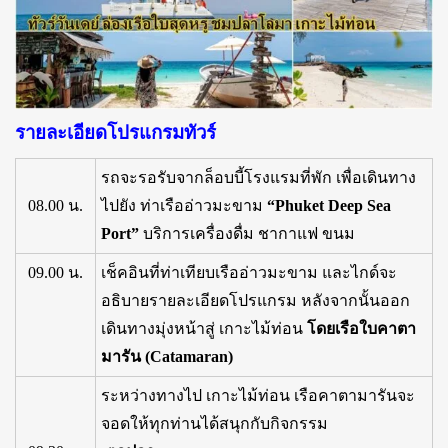
รายละเอียดโปรแกรมทัวร์
รถจะรอรับจากล็อบบี้โรงแรมที่พัก เพื่อเดินทาง
08.00 น.
ไปยัง ท่าเรืออ่าวมะขาม
“Phuket Deep Sea
Port”
บริการเครื่องดื่ม ชากาแฟ ขนม
09.00 น.
เช็คอินที่ท่าเทียบเรืออ่าวมะขาม และไกด์จะ
อธิบายรายละเอียดโปรแกรม หลังจากนั้นออก
เดินทางมุ่งหน้าสู่ เกาะไม้ท่อน
โดยเรือใบคาตา
มารัน (Catamaran)
ระหว่างทางไป เกาะไม้ท่อน เรือคาตามารันจะ
จอดให้ทุกท่านได้สนุกกับกิจกรรม