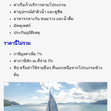
ค่าเรือเร็วบริการตามโปรแกรม
ค่าอุปกรณ์ดำผิวน้ำ และชูชีพ
อาหารกลางวัน ขนมว่าง และน้ำดื่ม
มัคคุเทศก์
ประกันอุบัติเหตุ
ราคานี้ไม่รวม
ภาษีมูลค่าเพิ่ม 7%
ค่าภาษีหัก ณ ที่จ่าย 3%
ทิป หรือค่าใช้จ่ายอื่นๆ ที่นอกเหนือจากโปรแกรมข้าง
ต้น