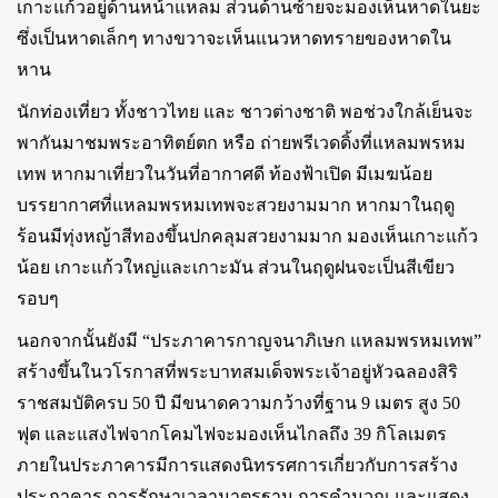
เกาะแก้วอยู่ด้านหน้าแหลม ส่วนด้านซ้ายจะมองเห็นหาดในยะ
ซึ่งเป็นหาดเล็กๆ ทางขวาจะเห็นแนวหาดทรายของหาดใน
หาน
นักท่องเที่ยว ทั้งชาวไทย และ ชาวต่างชาติ พอช่วงใกล้เย็นจะ
พากันมาชมพระอาทิตย์ตก หรือ ถ่ายพรีเวดดิ้งที่แหลมพรหม
เทพ หากมาเที่ยวในวันที่อากาศดี ท้องฟ้าเปิด มีเมฆน้อย
บรรยากาศที่แหลมพรหมเทพจะสวยงามมาก หากมาในฤดู
ร้อนมีทุ่งหญ้าสีทองขึ้นปกคลุมสวยงามมาก มองเห็นเกาะแก้ว
น้อย เกาะแก้วใหญ่และเกาะมัน ส่วนในฤดูฝนจะเป็นสีเขียว
รอบๆ
นอกจากนั้นยังมี “ประภาคารกาญจนาภิเษก แหลมพรหมเทพ”
สร้างขึ้นในวโรกาสที่พระบาทสมเด็จพระเจ้าอยู่หัวฉลองสิริ
ราชสมบัติครบ 50 ปี มีขนาดความกว้างที่ฐาน 9 เมตร สูง 50
ฟุต และแสงไฟจากโคมไฟจะมองเห็นไกลถึง 39 กิโลเมตร
ภายในประภาคารมีการแสดงนิทรรศการเกี่ยวกับการสร้าง
ประภาคาร การรักษาเวลามาตรฐาน การคำนวณ และแสดง