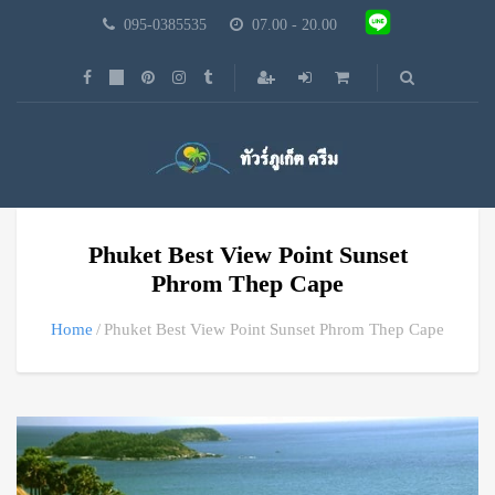
095-0385535
07.00 - 20.00
Phuket Best View Point Sunset
Phrom Thep Cape
Home
Phuket Best View Point Sunset Phrom Thep Cape