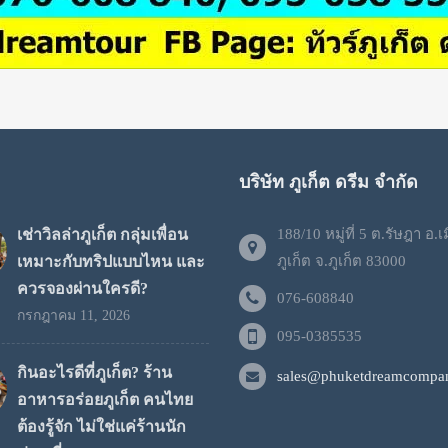
บริษัท ภูเก็ต ดรีม จำกัด
เช่าวิลล่าภูเก็ต กลุ่มเพื่อน
188/10 หมู่ที่ 5 ต.รัษฎา อ.เ
เหมาะกับทริปแบบไหน และ
ภูเก็ต จ.ภูเก็ต 83000
ควรจองผ่านใครดี?
076-608840
กรกฎาคม 11, 2026
095-0385535
กินอะไรดีที่ภูเก็ต? ร้าน
sales@phuketdreamcompan
อาหารอร่อยภูเก็ต คนไทย
ต้องรู้จัก ไม่ใช่แค่ร้านนัก