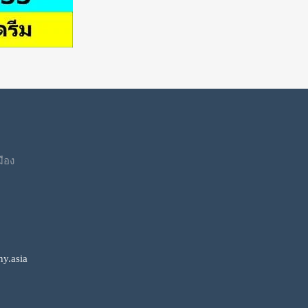
มือง
y.asia