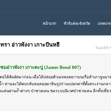
หน้าแรก
ทัวร์แต่ละจังหวัด
แพคเกจร
บาทรา อ่าวพังงา เกาะปันหยี
วันเดย์ทั
่ยวชมอ่าวพังงา เกาะตะปู (James Bond 007)
ม่เคยได้สัมผัสมาก่อน เมื่อได้ปล่อยตัวเองทอดยาวบนเรือสำเภาจู
่านน้ำ ท่านจะได้พบกลับหอคอยผาหินรูปร่างแปลกตาที่ตั้งตระง่านกล
วแล่นผ่านถ้ำต่างๆ ป่าชายเลน ชมระบบนิเวศป่าชายเลน อีกทั้งเที่ย