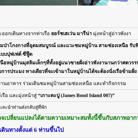
ละออกเดินทางจากท่าเรือ
ยอร์ชเฮเว่น มารีน่า
มุ่งหน้าสู่อ่าวพังงา
ชมป่าโกงกางที่อุดมสมบูรณ์ และแวะชมหมู่บ้าน สามช่องเหนือ รับฟั
ปุฟเฟต์ ซีฟู๊ด
ือหมู่บ้านมุสลิมเล็กๆที่ทั้งอยู่แนวชายฝั่งอ่าวพังงานานกว่าศตวรร
ยวกับการประมง ทางเดียวที่จะเข้ามาในหมู่บ้านได้จะต้องนั่งเรือข้ามฝั
านอาหาร ร่วมเดินชมหมู่บ้านสามช่องเหนือ และทำกิจกรรม
เรือ และมุ่งหน้าสู่
“เกาะตะปู (James Bond Island 007)”
และนำท่านส่งกลับสู่ที่พัก
จเปลี่ยนแปลงได้ตามความเหมาะสมทั้งนี้ขึ้นกับสภาพอา
ดินทางตั้งแต่ 6 ท่านขึ้นไป