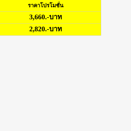
ราคาโปรโมชั่น
3,660.-บาท
2,820.-บาท