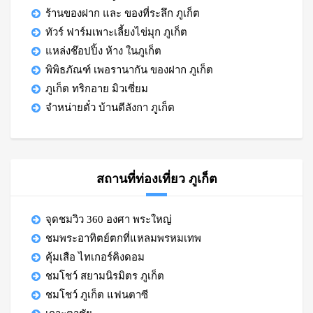
ร้านของฝาก และ ของที่ระลึก ภูเก็ต
ทัวร์ ฟาร์มเพาะเลี้ยงไข่มุก ภูเก็ต
แหล่งช๊อปปิ้ง ห้าง ในภูเก็ต
พิพิธภัณฑ์ เพอรานากัน ของฝาก ภูเก็ต
ภูเก็ต ทริกอาย มิวเซี่ยม
จำหน่ายตั๋ว บ้านตีลังกา ภูเก็ต
สถานที่ท่องเที่ยว ภูเก็ต
จุดชมวิว 360 องศา พระใหญ่
ชมพระอาทิตย์ตกที่แหลมพรหมเทพ
คุ้มเสือ ไทเกอร์คิงดอม
ชมโชว์ สยามนิรมิตร ภูเก็ต
ชมโชว์ ภูเก็ต แฟนตาซี