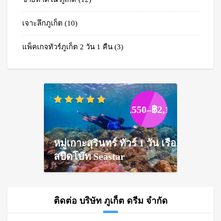
เจาะลึกภูเก็ต
(10)
แพ็คเกจทัวร์ภูเก็ต 2 วัน 1 คืน
(3)
Price
฿
1,550
–
฿
2,100
range:
฿1,550
through
หมู่เกาะสุรินทร์ ทัวร์ 1 วัน เรือ
฿2,100
สปีดโบ๊ท Seastar
ติดต่อ บริษัท ภูเก็ต ดรีม จำกัด