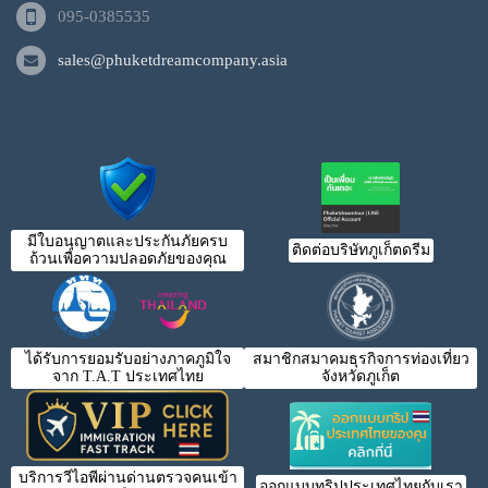
095-0385535
sales@phuketdreamcompany.asia
มีใบอนุญาตและประกันภัยครบ
ติดต่อบริษัทภูเก็ตดรีม
ถ้วนเพื่อความปลอดภัยของคุณ
ได้รับการยอมรับอย่างภาคภูมิใจ
สมาชิกสมาคมธุรกิจการท่องเที่ยว
จาก T.A.T ประเทศไทย
จังหวัดภูเก็ต
บริการวีไอพีผ่านด่านตรวจคนเข้า
ออกแบบทริปประเทศไทยกับเรา