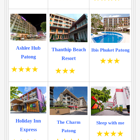
Ashlee Hub
Thanthip Beach
Ibis Phuket Patong
Patong
Resort
Holiday Inn
The Charm
Sleep with me
Express
Patong