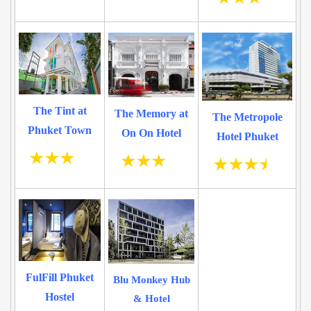
The Tint at
The Memory at
The Metropole
Phuket Town
On On Hotel
Hotel Phuket
FulFill Phuket
Blu Monkey Hub
Hostel
& Hotel