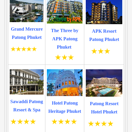
Grand Mercure
The Three by
APK Resort
Patong Phuket
APK Patong
Patong Phuket
Phuket
Sawaddi Patong
Hotel Patong
Patong Resort
Resort & Spa
Heritage Phuket
Hotel Phuket