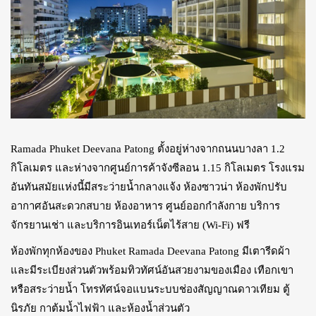
Ramada Phuket Deevana Patong ตั้งอยู่ห่างจากถนนบางลา 1.2
กิโลเมตร และห่างจากศูนย์การค้าจังซีลอน 1.15 กิโลเมตร โรงแรม
อันทันสมัยแห่งนี้มีสระว่ายน้ำกลางแจ้ง ห้องซาวน่า ห้องพักปรับ
อากาศอันสะดวกสบาย ห้องอาหาร ศูนย์ออกกำลังกาย บริการ
จักรยานเช่า และบริการอินเทอร์เน็ตไร้สาย (Wi-Fi) ฟรี
ห้องพักทุกห้องของ Phuket Ramada Deevana Patong มีเตารีดผ้า
และมีระเบียงส่วนตัวพร้อมทิวทัศน์อันสวยงามของเมือง เทือกเขา
หรือสระว่ายน้ำ โทรทัศน์จอแบนระบบช่องสัญญาณดาวเทียม ตู้
นิรภัย กาต้มน้ำไฟฟ้า และห้องน้ำส่วนตัว