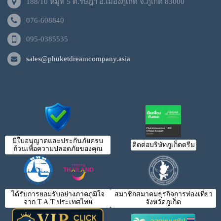
188/10 หมู่ที่ 5 ต.รัษฎา อ.เมืองภูเก็ต จ.ภูเก็ต 83000
076-608840
095-0385535
sales@phuketdreamcompany.asia
มีใบอนุญาตและประกันภัยครบ
ติดต่อบริษัทภูเก็ตดรีม
ถ้วนเพื่อความปลอดภัยของคุณ
ได้รับการยอมรับอย่างภาคภูมิใจ
สมาชิกสมาคมธุรกิจการท่องเที่ยว
จาก T.A.T ประเทศไทย
จังหวัดภูเก็ต