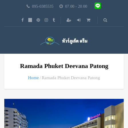
095-0385535
07.00 - 20.00
Ramada Phuket Deevana Patong
Home
Ramada Phuket Deevana Patong