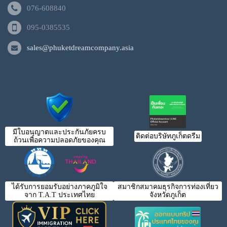
076-608840
095-0385535
sales@phuketdreamcompany.asia
มีใบอนุญาตและประกันภัยครบ
ติดต่อบริษัทภูเก็ตดรีม
ถ้วนเพื่อความปลอดภัยของคุณ
ได้รับการยอมรับอย่างภาคภูมิใจ
สมาชิกสมาคมธุรกิจการท่องเที่ยว
จาก T.A.T ประเทศไทย
จังหวัดภูเก็ต