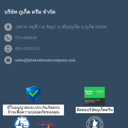
บริษัท ภูเก็ต ดรีม จำกัด
188/10 หมู่ที่ 5 ต.รัษฎา อ.เมืองภูเก็ต จ.ภูเก็ต 83000
076-608840
095-0385535
sales@phuketdreamcompany.asia
มีใบอนุญาตและประกันภัยครบ
ติดต่อบริษัทภูเก็ตดรีม
ถ้วนเพื่อความปลอดภัยของคุณ