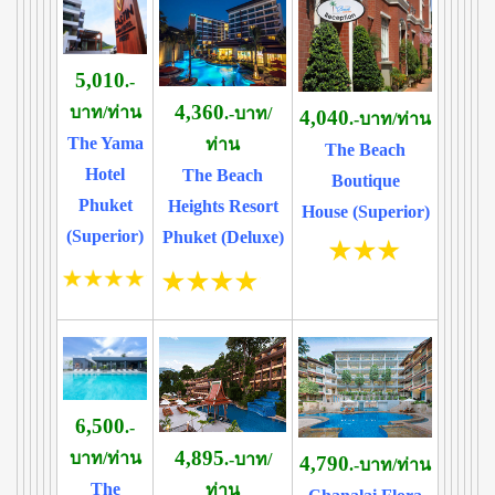
5,010
.-
4,360
บาท/ท่าน
.
-บาท/
4,040
.-บาท/ท่าน
The Yama
ท่าน
The Beach
Hotel
The Beach
Boutique
Phuket
Heights Resort
House (Superior)
(Superior)
Phuket (Deluxe)
6,500
.-
4,895
บาท/ท่าน
.-บาท/
4,790
.-บาท/ท่าน
The
ท่าน