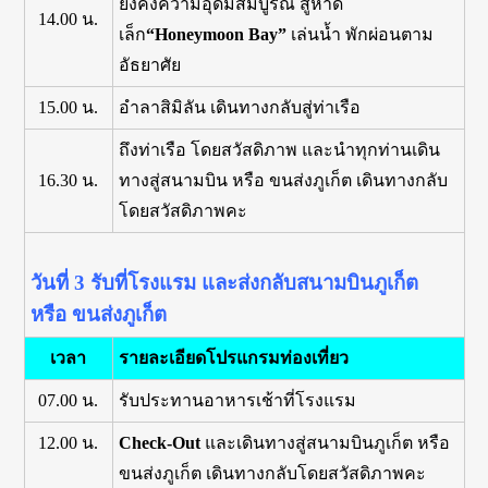
ยังคงความอุดมสมบูรณ์ สู่หาด
14.00 น.
เล็ก
“Honeymoon Bay”
เล่นน้ำ พักผ่อนตาม
อัธยาศัย
15.00 น.
อำลาสิมิลัน เดินทางกลับสู่ท่าเรือ
ถึงท่าเรือ โดยสวัสดิภาพ และนำทุกท่านเดิน
16.30 น.
ทางสู่สนามบิน หรือ ขนส่งภูเก็ต เดินทางกลับ
โดยสวัสดิภาพคะ
วันที่ 3 รับที่โรงแรม และส่งกลับสนามบินภูเก็ต
หรือ ขนส่งภูเก็ต
เวลา
รายละเอียดโปรแกรมท่องเที่ยว
07.00 น.
รับประทานอาหารเช้าที่โรงแรม
12.00 น.
Check-Out
และเดินทางสู่สนามบินภูเก็ต หรือ
ขนส่งภูเก็ต เดินทางกลับโดยสวัสดิภาพคะ