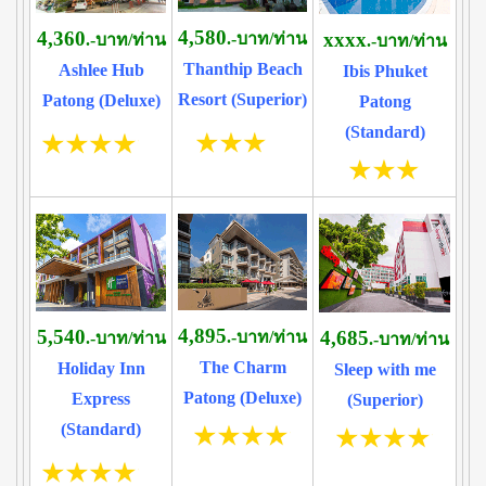
4,580
4,360
xxxx
.-บาท/ท่าน
.-บาท/ท่าน
.-บาท/ท่าน
Thanthip Beach
Ashlee Hub
Ibis Phuket
Resort (Superior)
Patong (Deluxe)
Patong
(Standard)
4,895
5,540
4,685
.-บาท/ท่าน
.-บาท/ท่าน
.-บาท/ท่าน
The Charm
Holiday Inn
Sleep with me
Patong (Deluxe)
Express
(Superior)
(Standard)