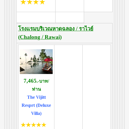
โรงแรมบริเวณหาดฉลอง / ราไวย์
(Chalong / Rawai)
7,465
.-บาท/
ท่าน
The Vijitt
Resprt (Deluxe
Villa)