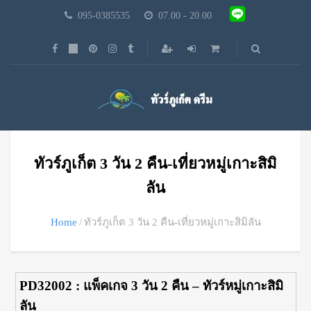
095-0385535
07.00 - 20.00
ทัวร์ภูเก็ต 3 วัน 2 คืน-เที่ยวหมู่เกาะสิมิ
ลัน
Home
ทัวร์ภูเก็ต 3 วัน 2 คืน-เที่ยวหมู่เกาะสิมิลัน
PD32002 : แพ็คเกจ 3 วัน 2 คืน – ทัวร์หมู่เกาะสิมิ
ลัน