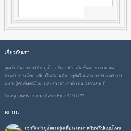
เกี่ยวกับเรา
จุดเริ่มต้นของ บริษัท ภูเก็ต ดรีม จำกัด เกิดขึ้นจากการสะสม
ประสบการณ์ท่องเที่ยวในสถานที่ต่างๆทั้งในและต่างประเทศ การ
พบปะผู้คนทั้งคนไทย และชาวต่างชาติ เป็นเวลาหลายปี.
ใบอนุญาตประกอบธุรกิจนำเที่ยว: 32/01273
BLOG
เช่าวิลล่าภูเก็ต กลุ่มเพื่อน เหมาะกับทริปแบบไหน