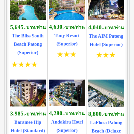
4,630
5,645
4,040
.-บาท/ท่าน
.-บาท/ท่าน
.-บาท/ท่าน
Tony Resort
The Bliss South
The AIM Patong
(Superior)
Beach Patong
Hotel (Superior)
(Superior)
4,280
3,985
8,800
.-บาท/ท่าน
.-บาท/ท่าน
.-บาท/ท่าน
Andakira Hotel
Baramee Hip
LaFlora Patong
(Superior)
Hotel (Standard)
Beach (Deluxe