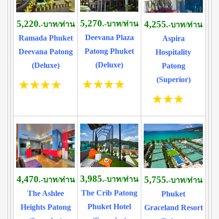
5,270
5,220
4,255
.-บาท/ท่าน
.-บาท/ท่าน
.-บาท/ท่าน
Deevana Plaza
Ramada Phuket
Aspira
Patong Phuket
Deevana Patong
Hospitality
(Deluxe)
(Deluxe)
Patong
(Superior)
3,985
4,470
5,755
.-บาท/ท่าน
.-บาท/ท่าน
.-บาท/ท่าน
The Crib Patong
The Ashlee
Phuket
Phuket Hotel
Heights Patong
Graceland Resort