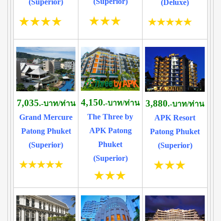
(Superior)
(Superior)
(Deluxe)
4,150
7,035
3,880
.-บาท/ท่าน
.-บาท/ท่าน
.-บาท/ท่าน
The Three by
Grand Mercure
APK Resort
APK Patong
Patong Phuket
Patong Phuket
Phuket
(Superior)
(Superior)
(Superior)