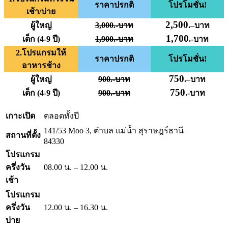
ราคาปรกติ
โปรโมชั่น!
เช้า/บ่าย
2,500
ผู้ใหญ่
3,000.-บาท
.
–
บาท
1,700
เด็ก (4-9 ปี)
1,900.-บาท
.-บาท
2.โปรแกรมให้
ราคาปรกติ
โปรโมชั่น!
อาหารช้าง
750
ผู้ใหญ่
900.-บาท
.
–
บาท
750
เด็ก (4-9 ปี)
900.-บาท
.-บาท
เกาะเปิด
ตลอดทั้งปี
141/53 Moo 3, ตำบล แม่น้ำ สุราษฎร์ธานี
สถานที่ตั้ง
84330
โปรแกรม
ครึ่งวัน
08.00 น. – 12.00 น.
เช้า
โปรแกรม
ครึ่งวัน
12.00 น. – 16.30 น.
บ่าย