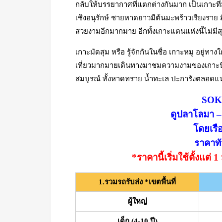
กลับให้บรรยากาศที่แตกต่างกันมาก เป็นเกาะที่
เชิงอนุรักษ์ ชายหาดยาวมีต้นมะพร้าวเรียงราย มี
สวยงามอีกมากมาย อีกทั้งเกาะแตนแห่งนี้ไม่มีสุ
เกาะมัดสุม หรือ รู้จักกันในชื่อ เกาะหมู อยู่
เที่ยวมากมายเดินทางมาชมความงามของเกาะนี้ แ
สมบูรณ์ ทั้งหาดทราย น้ำทะเล ปะการังตลอดแนวช
SOKS:
ดูปลาโลมา – 
โดยเรื
ราคาทั
*ราคานี้เริ่มใช้ตั้งแต
1.รวมรถรับส่ง *เขตพื้นที่
ผู้ใหญ่
เด็ก (4-10 ปี)