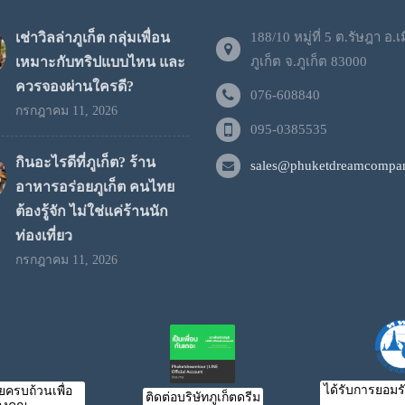
เช่าวิลล่าภูเก็ต กลุ่มเพื่อน
188/10 หมู่ที่ 5 ต.รัษฎา อ.เ
เหมาะกับทริปแบบไหน และ
ภูเก็ต จ.ภูเก็ต 83000
ควรจองผ่านใครดี?
076-608840
กรกฎาคม 11, 2026
095-0385535
กินอะไรดีที่ภูเก็ต? ร้าน
sales@phuketdreamcompan
อาหารอร่อยภูเก็ต คนไทย
ต้องรู้จัก ไม่ใช่แค่ร้านนัก
ท่องเที่ยว
กรกฎาคม 11, 2026
ได้รับการยอมร
ครบถ้วนเพื่อ
ติดต่อบริษัทภูเก็ตดรีม