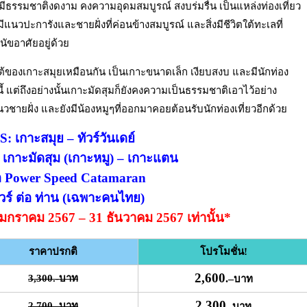
มีธรรมชาติงดงาม คงความอุดมสมบูรณ์ สงบร่มรื่น เป็นแหล่งท่องเที่ยว
แนวปะการังและชายฝั่งที่ค่อนข้างสมบูรณ์ และสิ่งมีชีวิตใต้ทะเลที่
นัขอาศัยอยู่ด้วย
ทางใต้ของเกาะสมุยเหมือนกัน เป็นเกาะขนาดเล็ก เงียบสงบ และมีนักท่อง
ต่ถึงอย่างนั้นเกาะมัดสุมก็ยังคงความเป็นธรรมชาติเอาไว้อย่าง
ายฝั่ง และยังมีน้องหมูๆที่ออกมาคอยต้อนรับนักท่องเที่ยวอีกด้วย
 เกาะสมุย – ทัวร์วันเดย์
เกาะมัดสุม (เกาะหมู) – เกาะแตน
อ Power Speed Catamaran
วร์ ต่อ ท่าน (เฉพาะคนไทย)
่ 1 มกราคม 2567 – 31 ธันวาคม 2567 เท่านั้น*
ราคาปรกติ
โปรโมชั่น!
2,600
3,300.-บาท
.
–
บาท
2,300
2,700.-บาท
.-บาท