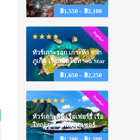
Price
฿
1,550
–
฿
2,100
range:
Popular!
฿1,550
through
ทัวร์เกาะรอก เกาะห้า จาก
฿2,100
ภูเก็ต เรือสปีดโบ๊ท Sea Star
Price
฿
1,650
–
฿
2,250
range:
Popular!
฿1,650
through
ทัวร์เกาะพีพี เรือเฟอร์รี่ เรือ
฿2,250
ใหญ่ ภูเก็ต พีพีครุยเซอร์
Price
฿
1,200
–
฿
1,300