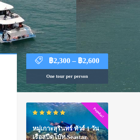
Price
฿
2,300
–
฿
2,600
range:
฿2,300
One tour per person
through
฿2,600
Popular!
หมู่เกาะสุรินทร์ ทัวร์ 1 วัน
เรือสปีดโบ๊ท Seastar