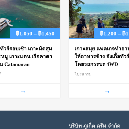
Price
฿
1,050
–
฿
1,450
฿
1,200
–
฿
1
range:
ทัวร์รอบเช้า เกาะมัดสุม
เกาะสมุย แพคเกจทำอา
฿1,050
ะหมู เกาะแตน เรือคาตา
ให้อาหารช้าง จังเกิ้ลทัวร
ัน Catamaran
โดยรถกระบะ 4WD
through
ื
โปรแกรม
฿1,450
บริษัท ภูเก็ต ดรีม จำกัด