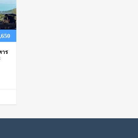
Price
,650
range:
หาร
฿1,200
์
through
฿1,650