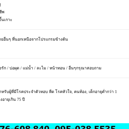
ุ
ชีพ
ึ้นเกาะ
จ่ายอื่นๆ ที่นอกเหนือจากโปรแกรมข้างต้น
งรัก / บ่อผุด / แม่น้ำ / ละไม / หน้าทอน / อื่นๆกรุณาสอบถาม
รับผู้ที่มีโรคประจำตัวหอบ หืด โรคหัวใจ, คนท้อง, เด็กอายุต่ำกว่า 1
งอายุเกิน 75 ปี