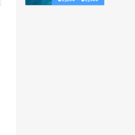
range:
฿1,200
through
฿1,300