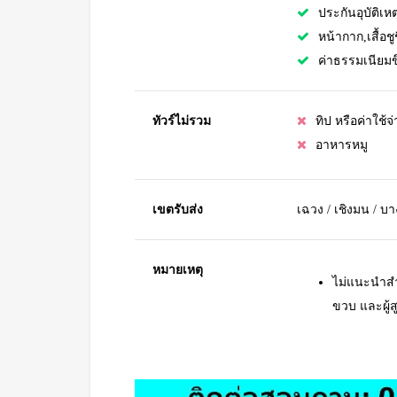
ประกันอุบัติเหต
หน้ากาก,เสื้อชู
ค่าธรรมเนียมข
ทัวร์ไม่รวม
ทิป หรือค่าใช้
อาหารหมู
เขตรับส่ง
เฉวง / เชิงมน / บา
หมายเหตุ
ไม่แนะนำสำห
ขวบ และผู้สู