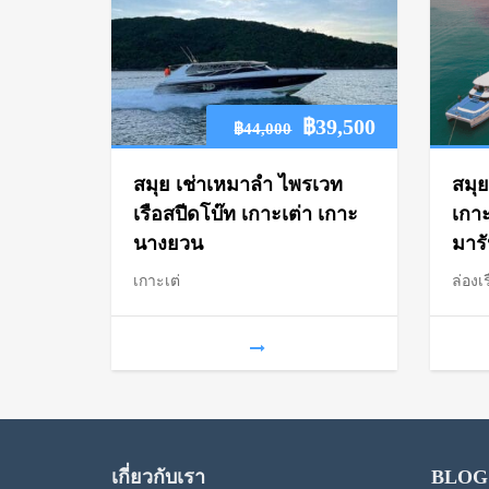
Original
Current
฿
39,500
฿
44,000
price
price
สมุย เช่าเหมาลำ ไพรเวท
สมุย
was:
is:
เรือสปีดโบ๊ท เกาะเต่า เกาะ
เกา
นางยวน
มาร
฿44,000.
฿39,500.
เกาะเต่
ล่องเร
เกี่ยวกับเรา
BLOG