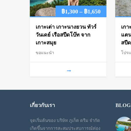
Price
฿
1,300
–
฿
1,650
range:
เกาะเต่า เกาะนางยวน ทัวร์
เกาะ
฿1,300
วันเดย์ เรือสปีดโบ๊ท จาก
แตน 
เกาะสมุย
สปีด
through
ขอแนะนำ
โปร
฿1,650
เกี่ยวกับเรา
BLOG
จุดเริ่มต้นของ บริษัท ภูเก็ต ดรีม จำกัด
เกิดขึ้นจากการสะสมประสบการณ์ท่อง