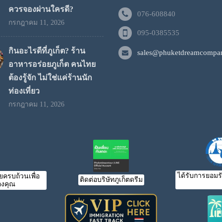
ควรจองผ่านใครดี?
076-608840
กรกฎาคม 11, 2026
095-0385535
กินอะไรดีที่ภูเก็ต? ร้าน
sales@phuketdreamcompan
อาหารอร่อยภูเก็ต คนไทย
ต้องรู้จัก ไม่ใช่แค่ร้านนัก
ท่องเที่ยว
กรกฎาคม 11, 2026
ได้รับการยอมร
ครบถ้วนเพื่อ
ติดต่อบริษัทภูเก็ตดรีม
งคุณ