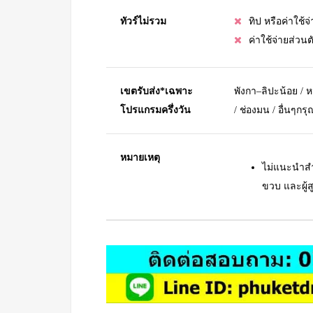
ทัวร์ไม่รวม
ทิป หรือค่าใช้
ค่าใช้จ่ายส่วนต
เขตรับส่ง*เฉพาะ
พังกา–ลิปะน้อย / ห
โปรแกรมครึ่งวัน
/ ช่องมน / อื่นๆก
หมายเหตุ
ไม่แนะนำสำห
ขวบ และผู้สู