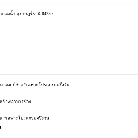
ล แม่น้ำ สุราษฎร์ธานี 84330
.
.
รม-แคมป์ช้าง *เฉพาะโปรแกรมครึ่งวัน
ลช้าง/อาหารช้าง
ย็น *เฉพาะโปรแกรมครึ่งวัน
ุ