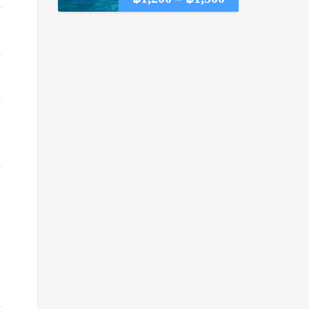
range:
฿1,200
through
฿1,300