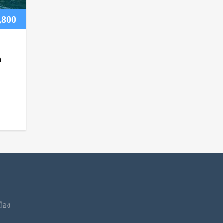
Price
,800
range:
฿3,700
อ
through
฿3,800
มือง