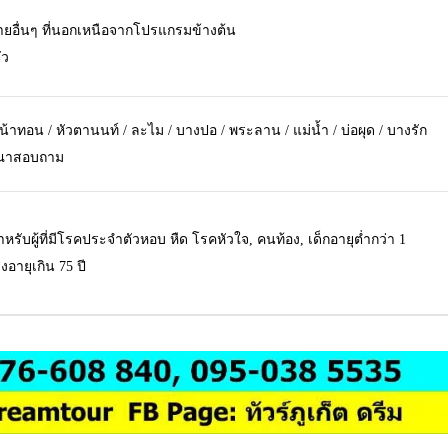
จ่ายอื่นๆ ที่นอกเหนือจากโปรแกรมข้างต้น
ัว
น้าทอน / หัวตานนท์ / ละไม / บางปอ / พระลาน / แม่น้ำ / บ่อผุด / บางรัก
รุณาสอบถาม
รับผู้ที่มีโรคประจำตัวหอบ หืด โรคหัวใจ, คนท้อง, เด็กอายุต่ำกว่า 1
งอายุเกิน 75 ปี