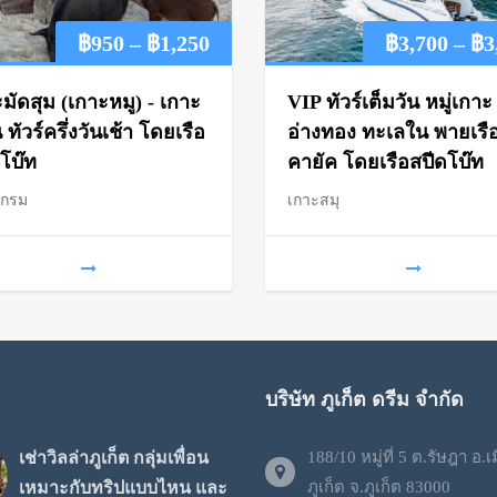
Price
฿
950
–
฿
1,250
฿
3,700
–
฿
3
range:
มัดสุม (เกาะหมู) - เกาะ
VIP ทัวร์เต็มวัน หมู่เกาะ
฿950
ทัวร์ครึ่งวันเช้า โดยเรือ
อ่างทอง ทะเลใน พายเรื
โบ๊ท
คายัค โดยเรือสปีดโบ๊ท
through
แกรม
เกาะสมุ
฿1,250
บริษัท ภูเก็ต ดรีม จำกัด
เช่าวิลล่าภูเก็ต กลุ่มเพื่อน
188/10 หมู่ที่ 5 ต.รัษฎา อ.เ
เหมาะกับทริปแบบไหน และ
ภูเก็ต จ.ภูเก็ต 83000