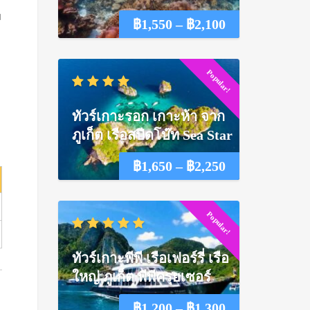
ม
Price
฿
1,550
–
฿
2,100
range:
Popular!
฿1,550
through
ทัวร์เกาะรอก เกาะห้า จาก
฿2,100
ภูเก็ต เรือสปีดโบ๊ท Sea Star
Price
฿
1,650
–
฿
2,250
range:
Popular!
฿1,650
through
ทัวร์เกาะพีพี เรือเฟอร์รี่ เรือ
฿2,250
ใหญ่ ภูเก็ต พีพีครุยเซอร์
Price
฿
1,200
–
฿
1,300