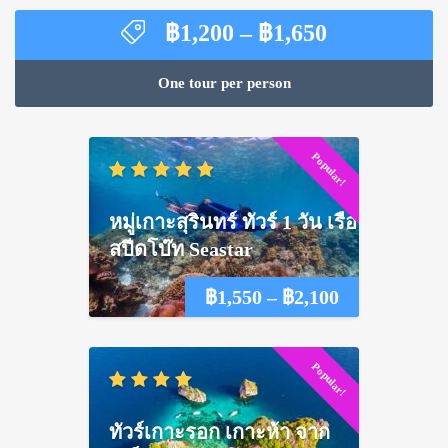
Price
฿
1,200
–
฿
1,650
range:
฿1,200
One tour per person
through
฿1,650
Popular!
หมู่เกาะสุรินทร์ ทัวร์ 1 วัน เรือ
สปีดโบ๊ท Seastar
Price
฿
1,550
–
฿
2,100
range:
Popular!
฿1,550
through
ทัวร์เกาะรอก เกาะห้า จาก