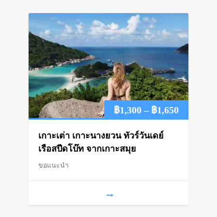
Price
฿
1,300
–
฿
1,650
range:
เกาะเต่า เกาะนางยวน ทัวร์วันเดย์
฿1,300
เรือสปีดโบ๊ท จากเกาะสมุย
ขอแนะนำ
through
฿1,650