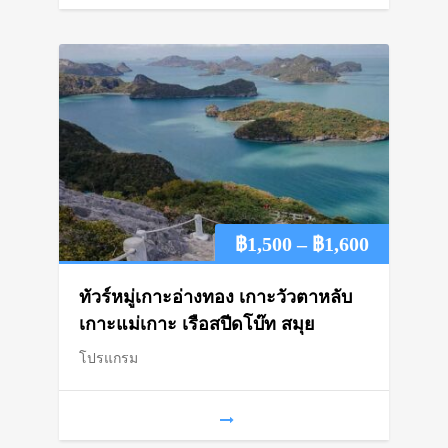
Price
฿
1,500
–
฿
1,600
range:
ทัวร์หมู่เกาะอ่างทอง เกาะวัวตาหลับ
฿1,500
เกาะแม่เกาะ เรือสปีดโบ๊ท สมุย
โปรแกรม
through
฿1,600