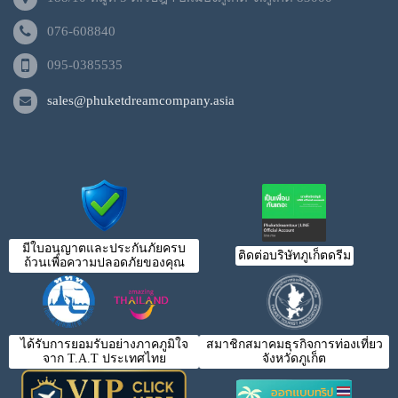
076-608840
095-0385535
sales@phuketdreamcompany.asia
มีใบอนุญาตและประกันภัยครบ
ติดต่อบริษัทภูเก็ตดรีม
ถ้วนเพื่อความปลอดภัยของคุณ
ได้รับการยอมรับอย่างภาคภูมิใจ
สมาชิกสมาคมธุรกิจการท่องเที่ยว
จาก T.A.T ประเทศไทย
จังหวัดภูเก็ต