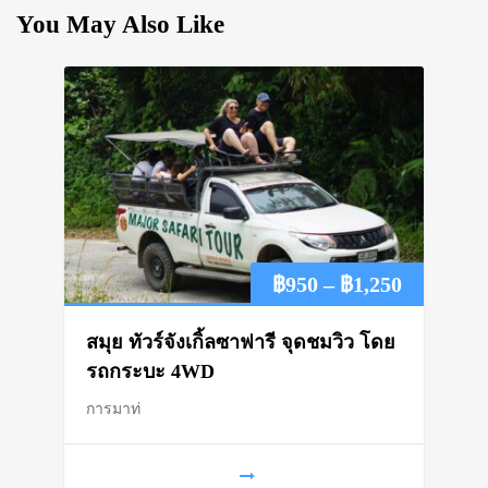
You May Also Like
Price
฿
950
–
฿
1,250
range:
สมุย ทัวร์จังเกิ้ลซาฟารี จุดชมวิว โดย
฿950
รถกระบะ 4WD
การมาท่
through
฿1,250