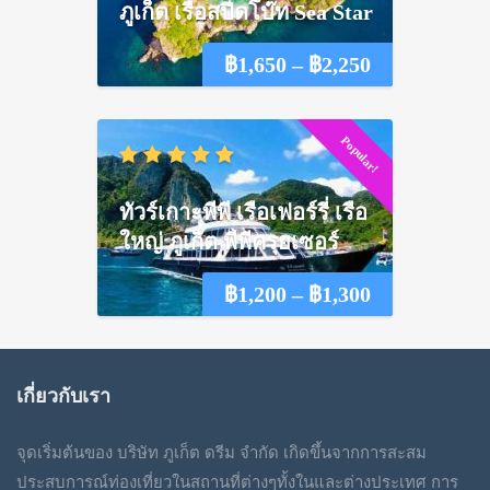
฿2,100
ภูเก็ต เรือสปีดโบ๊ท Sea Star
Price
฿
1,650
–
฿
2,250
range:
Popular!
฿1,650
through
ทัวร์เกาะพีพี เรือเฟอร์รี่ เรือ
฿2,250
ใหญ่ ภูเก็ต พีพีครุยเซอร์
Price
฿
1,200
–
฿
1,300
range:
฿1,200
เกี่ยวกับเรา
through
จุดเริ่มต้นของ บริษัท ภูเก็ต ดรีม จำกัด เกิดขึ้นจากการสะสม
฿1,300
ประสบการณ์ท่องเที่ยวในสถานที่ต่างๆทั้งในและต่างประเทศ การ