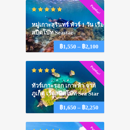
Popular!
หมู่เกาะสุรินทร์ ทัวร์ 1 วัน เรือ
สปีดโบ๊ท Seastar
Price
฿
1,550
–
฿
2,100
range:
Popular!
฿1,550
through
ทัวร์เกาะรอก เกาะห้า จาก
฿2,100
ภูเก็ต เรือสปีดโบ๊ท Sea Star
Price
฿
1,650
–
฿
2,250
range: