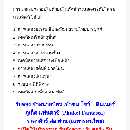
การแสดงประกอบไปด้วยมโนทัศน์การแสดงระดับโลก 9
มโนทัศน์ ได้แก่
1. การแสดงประเพณีและวัฒนธรรมไทยประยุกต์
2. เทคนิคเมจิกอิลลูชั่นส์
3. การแสดงกายกรรม
4. การแสดงคาราวานช้าง
5. เทคนิคการแสดงระเบิดเพลิง
6. การแสดงสตั้นท์ ผาดโผน
7. การแสดงเหินเวหา
8. ระบบ 4 มิติพิศวง
9. เทคนิคสเปเชี่ยลเอฟเฟคส์
รับจอง-จำหน่ายบัตร เข้าชม โชว์ – ดินเนอร์
ภูเก็ต แฟนตาซี (Phuket Fantasea)
ราคาทัวร์ ต่อ ท่าน (เฉพาะคนไทย)
*เปิดให้บริการทุก วันอังคาร / วันศุกร์ / วัน