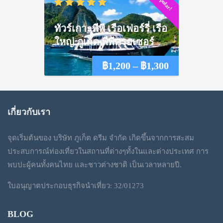
Popular!
฿1,650
through
ทัวร์เกาะพีพี เรือเฟอร์รี่ เรือ
฿2,250
ใหญ่ ภูเก็ต พีพีครุยเซอร์
Price
฿
1,200
–
฿
1,300
range:
฿1,200
เกี่ยวกับเรา
through
จุดเริ่มต้นของ บริษัท ภูเก็ต ดรีม จำกัด เกิดขึ้นจากการสะสม
฿1,300
ประสบการณ์ท่องเที่ยวในสถานที่ต่างๆทั้งในและต่างประเทศ การ
พบปะผู้คนทั้งคนไทย และชาวต่างชาติ เป็นเวลาหลายปี.
ใบอนุญาตประกอบธุรกิจนำเที่ยว: 32/01273
BLOG