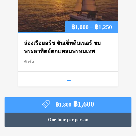
Price
฿
1,000
–
฿
1,250
range:
ล่องเรือยอร์ช ซันเซ็ทดินเนอร์ ชม
฿1,000
พระอาทิตย์ตกแหลมพรหมเทพ
ทัวร์ล่
through
฿1,250
Original
Current
฿
1,600
฿
1,800
price
price
was:
is:
One tour per person
฿1,800.
฿1,600.