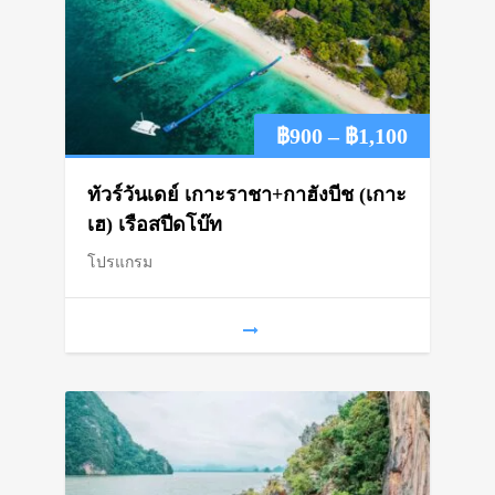
Price
฿
900
–
฿
1,100
range:
ทัวร์วันเดย์ เกาะราชา+กาฮังบีช (เกาะ
฿900
เฮ) เรือสปีดโบ๊ท
โปรแกรม
through
฿1,100