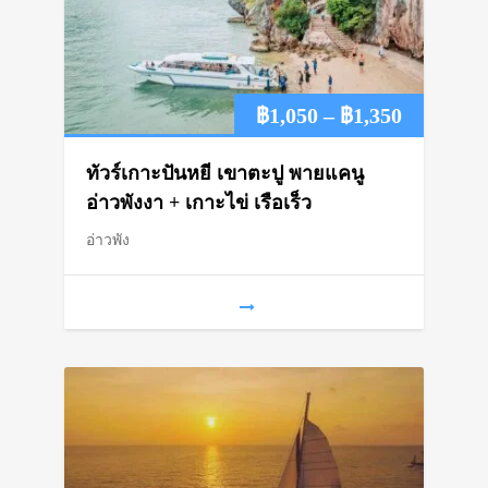
Price
฿
1,050
–
฿
1,350
range:
ทัวร์เกาะปันหยี เขาตะปู พายแคนู
฿1,050
อ่าวพังงา + เกาะไข่ เรือเร็ว
อ่าวพัง
through
฿1,350