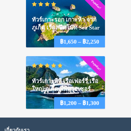
Popular!
฿1,550
through
ทัวร์เกาะรอก เกาะห้า จาก
฿2,100
ภูเก็ต เรือสปีดโบ๊ท Sea Star
Price
฿
1,650
–
฿
2,250
range:
Popular!
฿1,650
through
ทัวร์เกาะพีพี เรือเฟอร์รี่ เรือ
฿2,250
ใหญ่ ภูเก็ต พีพีครุยเซอร์
Price
฿
1,200
–
฿
1,300
range:
฿1,200
เกี่ยวกับเรา