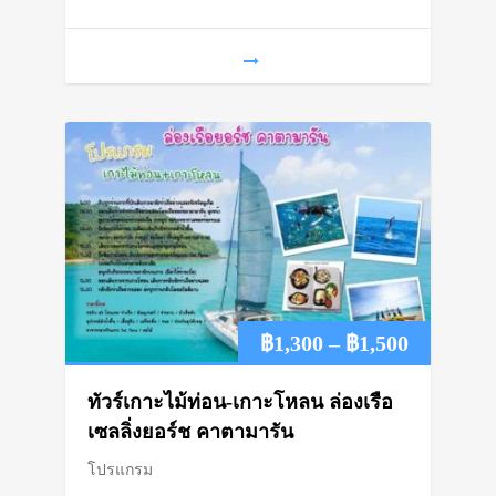
฿1,450
Price
฿
1,300
–
฿
1,500
range:
ทัวร์เกาะไม้ท่อน-เกาะโหลน ล่องเรือ
฿1,300
เซลลิ่งยอร์ช คาตามารัน
โปรแกรม
through