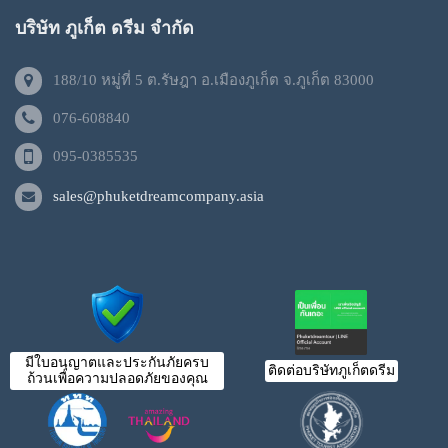
บริษัท ภูเก็ต ดรีม จำกัด
188/10 หมู่ที่ 5 ต.รัษฎา อ.เมืองภูเก็ต จ.ภูเก็ต 83000
076-608840
095-0385535
sales@phuketdreamcompany.asia
มีใบอนุญาตและประกันภัยครบ
ติดต่อบริษัทภูเก็ตดรีม
ถ้วนเพื่อความปลอดภัยของคุณ