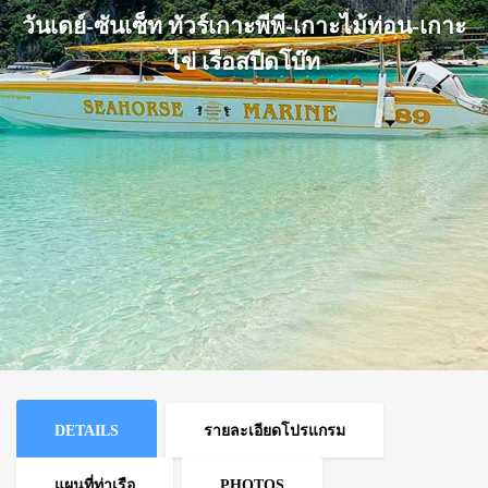
วันเดย์-ซันเซ็ท ทัวร์เกาะพีพี-เกาะไม้ท่อน-เกาะ
ไข่ เรือสปีดโบ๊ท
DETAILS
รายละเอียดโปรแกรม
แผนที่ท่าเรือ
PHOTOS