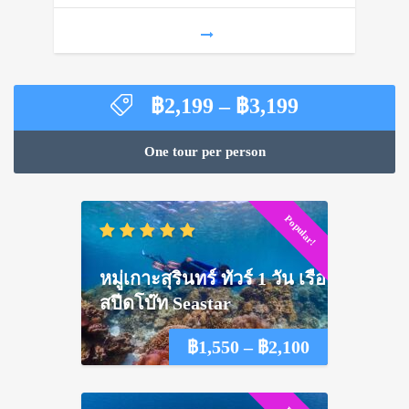
฿1,500
Price
฿
2,199
–
฿
3,199
range:
฿2,199
One tour per person
through
฿3,199
Popular!
หมู่เกาะสุรินทร์ ทัวร์ 1 วัน เรือ
สปีดโบ๊ท Seastar
Price
฿
1,550
–
฿
2,100
range: