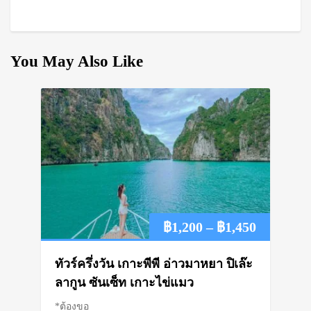
You May Also Like
Price
฿
1,200
–
฿
1,450
range:
ทัวร์ครึ่งวัน เกาะพีพี อ่าวมาหยา ปิเล๊ะ
฿1,200
ลากูน ซันเซ็ท เกาะไข่แมว
*ต้องขอ
through