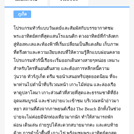
ภูเก็ต
โปรแกรมทัวร์แบบวันเดย์และสัมผัสกับบรรยากาศชม
พระอาทิตย์ตกที่สุดแสนโรแมนติก ดวงอาทิตย์ที่กำลังตก
สู่ท้องทะเลและท้องฟ้าที่เริ่มเปลี่ยนเป็นสีแดงส้ม เก็บภาพ
ที่ตรึงตาและความเงียบสงบที่ให้ความรู้สึกแบบผ่อนคลาย
โปรแกรมทัวร์นี้เรือจะเริ่มออกเดินทางสายๆหน่อย เหมาะ
สำหรับใครที่นอนตื่นสาย และต้องการหลีกหนี้ความ
วุ่นวาย ทัวร์ภูเก็ต ดรีม ขอนำเสนอทริปสุดยอดนิยม ที่จะ
พาท่านไปดำน้ำที่บริเวณหน้า เกาะไม้ท่อน และล่องเรือ
หาดูปลาโลมา เกาะส่วนตัวที่สวยที่สุดและธรรมชาติที่ยัง
อุดมสมบูรณ์ และช่วงบ่ายแวะเข้าชม บริเวณหน้าอ่าวมา
หยา สถานที่ดังจากภาพยนต์เรื่อง The Beach อักทั้งในช่วง
บ่ายจะไม่ค่อยมีนักท่องเที่ยวมากนัก ทำให้สามารถพัก
ผ่อน เดินเล่น ถ่ายรูปได้สะดวกสบายมากคะ และตบท้าย
ด้วย การดำน้ำตื้นที่ เกาะไข่ พร้อมชมพระอาทิตย์ตกสุด