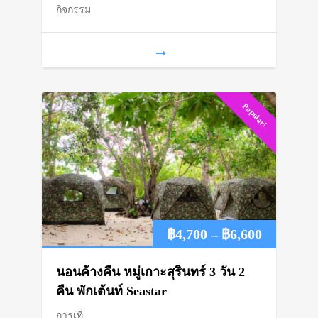
กิจกรรม
฿1,550.
฿1,390.
Popular!
Price
฿
4,700
–
฿
6,600
range:
นอนค้างคืน หมู่เกาะสุรินทร์ 3 วัน 2
฿4,700
คืน พักเต้นท์ Seastar
การเที่