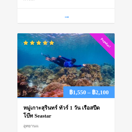
through
฿6,600
Popular!
Price
฿
1,550
–
฿
2,100
range:
หมู่เกาะสุรินทร์ ทัวร์ 1 วัน เรือสปีด
฿1,550
โบ๊ท Seastar
อุทยานแ
through