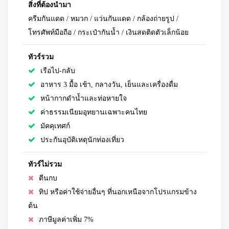
สิ่งที่ต้องนำมา
ครีมกันแดด / หมวก / แว่นกันแดด / กล้องถ่ายรูป /
โทรศัพท์มือถือ / กระเป๋ากันน้ำ / เงินสดติดตัวเล็กน้อย
ทัวร์รวม
เรือไป-กลับ
อาหาร 3 มื้อ เช้า, กลางวัน, เย็นและเครื่องดื่ม
หน้ากากดำน้ำและท่อหายใจ
ค่าธรรมเนียมอุทยานเฉพาะคนไทย
มัคคุเทศก์
ประกันอุบัติเหตุนักท่องเที่ยว
ทัวร์ไม่รวม
ตีนกบ
ทิป หรือค่าใช้จ่ายอื่นๆ ที่นอกเหนือจากโปรแกรมข้าง
ต้น
ภาษีมูลค่าเพิ่ม 7%