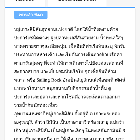
เขาหลัก-พังงา
หมู่เกาะสิมิลันอุทยานแห่งชาติ โลกใต้น้ำที่งดงามด้วย
ปะการังชนิดต่างๆ ฝูงปลาทะเลสีสันสวยงาม น้ำทะเลใสๆ
หาดทรายขาวๆละเอียดนุ่ม. เช็คอินที่ท่าเรือทับละมุ พักรับ
ประทานอาหหารเช้า และเริ่มต้นการเดินทางด้วยเรือคา
ตามารันสุดหรู ที่จะทำให้การเดินทางไปยังแต่ละสถานที่
สะดวกสบาย แวะเยี่ยมชมหินเรือใบ จุดเช็คอินที่ห้าม
พลาด หรือ Sailing Rock อันเป็นสัญลักษณ์เพื่อชมทิวทัศน์
แบบพาโรนามา สนุกสนานกับกิจกรรมดำน้ำตื้น ดู
ปะการัง และปลา และหากโชคดีอาจจะเห็นเต่าออกมา
ว่ายน้ำกับนักท่องเที่ยว
อุทยานแห่งชาติหมู่เกาะสิมิลัน ตั้งอยู่ที่ ต.เกาะพระทอง
อ.คุระบุรี. คำว่า สิมิลัน เป็นภาษายาวี หรือ มลายู แปลว่า
เก้า หมู่เกาะสิมิลัน เป็นหมู่เกาะเล็กๆ ในทะเลอันดามันมี 9
เกาะ เรียงจากเหนือ มา ใต้ คือ เกาะหูยง เกาะปายัง เกาะ