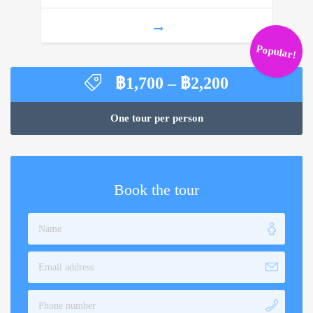
฿2,100
Popular!
Price
฿
1,700
–
฿
2,200
range:
฿1,700
One tour per person
through
฿2,200
Book the tour