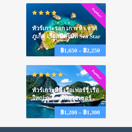
range:
Popular!
฿1,550
through
ทัวร์เกาะรอก เกาะห้า จาก
฿2,100
ภูเก็ต เรือสปีดโบ๊ท Sea Star
Price
฿
1,650
–
฿
2,250
range:
Popular!
฿1,650
through
ทัวร์เกาะพีพี เรือเฟอร์รี่ เรือ
฿2,250
ใหญ่ ภูเก็ต พีพีครุยเซอร์
Price
฿
1,200
–
฿
1,300
range: