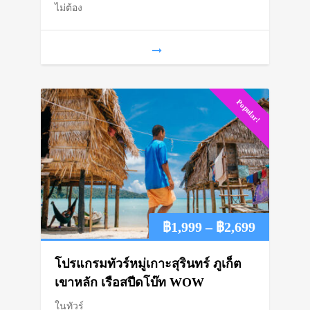
ไม่ต้อง
through
฿3,150
Popular!
Price
฿
1,999
–
฿
2,699
range:
โปรแกรมทัวร์หมู่เกาะสุรินทร์ ภูเก็ต
฿1,999
เขาหลัก เรือสปีดโบ๊ท WOW
ในทัวร์
through