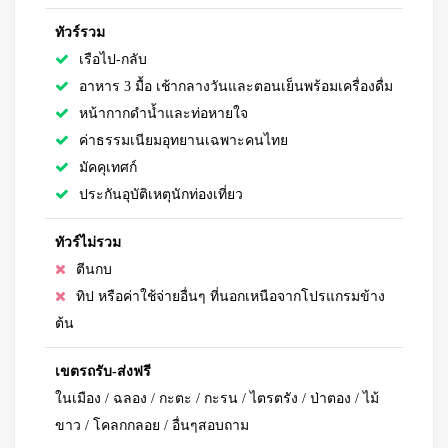
ทัวร์รวม
เรือไป-กลับ
อาหาร 3 มื้อ เช้ากลางวันและตอนเย็นพร้อมเครื่องดื่ม
หน้ากากดำน้ำและท่อหายใจ
ค่าธรรมเนียมอุทยานเฉพาะคนไทย
มัคคุเทศก์
ประกันอุบัติเหตุนักท่องเที่ยว
ทัวร์ไม่รวม
ตีนกบ
ทิป หรือค่าใช้จ่ายอื่นๆ ที่นอกเหนือจากโปรแกรมข้าง
ต้น
เขตรถรับ-ส่งฟรี
ในเมือง / ฉลอง / กะตะ / กะรน / ไตรตรัง / ป่าตอง / ไม้
ขาว / โคลกกลอย / อื่นๆสอบถาม