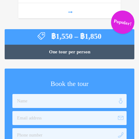
Popular!
Price
฿
1,550
–
฿
1,850
range:
฿1,550
One tour per person
through
฿1,850
Book the tour