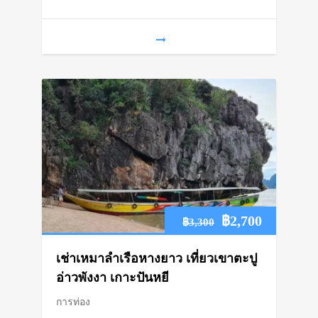
฿2,699
Original
Current
฿
2,700
฿
3,300
price
price
เช่าเหมาลำเรือหางยาว เที่ยวเขาตะปู
was:
is:
อ่าวพังงา เกาะปันหยี
การท่อง
฿3,300.
฿2,700.