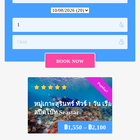
Popular!
หมู่เกาะสุรินทร์ ทัวร์ 1 วัน เรือ
สปีดโบ๊ท Seastar
Price
฿
1,550
–
฿
2,100
range: