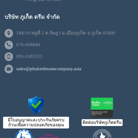
บริษัท ภูเก็ต ดรีม จำกัด
188/10 หมู่ที่ 5 ต.รัษฎา อ.เมืองภูเก็ต จ.ภูเก็ต 83000
076-608840
095-0385535
sales@phuketdreamcompany.asia
มีใบอนุญาตและประกันภัยครบ
ติดต่อบริษัทภูเก็ตดรีม
ถ้วนเพื่อความปลอดภัยของคุณ