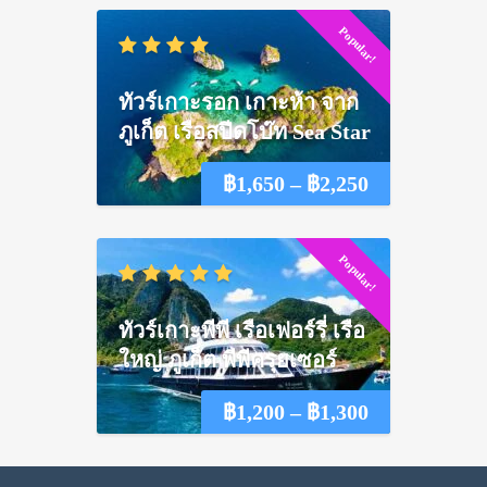
Popular!
฿1,550
through
ทัวร์เกาะรอก เกาะห้า จาก
฿2,100
ภูเก็ต เรือสปีดโบ๊ท Sea Star
Price
฿
1,650
–
฿
2,250
range:
Popular!
฿1,650
through
ทัวร์เกาะพีพี เรือเฟอร์รี่ เรือ
฿2,250
ใหญ่ ภูเก็ต พีพีครุยเซอร์
Price
฿
1,200
–
฿
1,300
range: