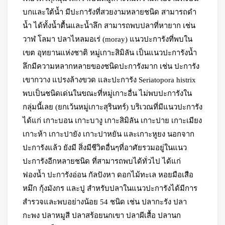
บกและใต้น้ำ มีปะการังที่สวยงามหลายชนิด สามารถดำ
น้ำ ได้ทั้งน้ำตื้นและน้ำลึก สามารถพบปลาที่หายาก เช่น
วาฬ โลมา ปลาไหลมอเร่ (moray) แนวปะการังที่พบใน
เขต อุทยานแห่งชาติ หมู่เกาะสิมิลัน เป็นแนวปะการังน้ำ
ลึกมีความหลากหลายของชนิดปะการังมาก เช่น ปะการัง
เขากวาง แปรงล้างขวด และปะการัง Seriatopora histrix
พบเป็นชนิดเด่นในขณะที่หมู่เกาะอื่น ไม่พบปะการังใน
กลุ่มนี้เลย (ยกเว้นหมู่เกาะสุรินทร์) บริเวณที่มีแนวปะการัง
ได้แก่ เกาะบอน เกาะบางู เกาะสิมิลัน เกาะปาย เกาะเมียง
เกาะห้า เกาะปายัง เกาะปาหยัน และเกาะหูยง นอกจาก
ปะการังแล้ว ยังมี สิ่งมีชีวิตอื่นๆที่อาศัยรวมอยู่ในแนว
ปะการังอีกหลายชนิด ที่สามารถพบได้ทั่วไป ได้แก่
ฟองน้ำ ปะการังอ่อน กัลปังหา ดอกไม้ทะเล หอยมือเสือ
หมึก กุ้งมังกร และปู สำหรับปลาในแนวปะการังได้มีการ
สำรวจและพบอย่างน้อย 54 ชนิด เช่น ปลากะรัง ปลา
กะพง ปลาหมูสี ปลาสร้อยนกเขา ปลาผีเสื้อ ปลานก