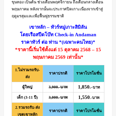
ขุนทอง เป็นต้น ช่วงเดือนพฤศจิกายน ถึงเดือนกลางเดือน
พฤษภาคม หลังจากนั้นจะประกาศปิดเกาะเนื่องจากเข้าสู่
ฤดูมรสุมและเพื่อฟื้นฟูธรรมชาติ
เขาหลัก – ทัวร์หมู่เกาะสิมิลัน
โดยเรือสปีดโบ๊ท Check-in Andaman
ราคาทัวร์ ต่อ ท่าน *(เฉพาะคนไทย)*
*ราคานี้เริ่มใช้ตั้งแต่ 15 ตุลาคม 2568 – 15
พฤษภาคม 2569 เท่านั้น*
1.ไม่รวมรถรับ-
ราคาปรกติ
ราคาโปรโมชั่น
ส่ง
1,850
ผู้ใหญ่
3,900.-บาท
.
–
บาท
1,550
เด็ก (3-11 ปี)
3,000.-บาท
.-บาท
2.รวมรถรับ-ส่ง
ราคาปรกติ
ราคาโปรโมชั่น
เขตเขาหลัก