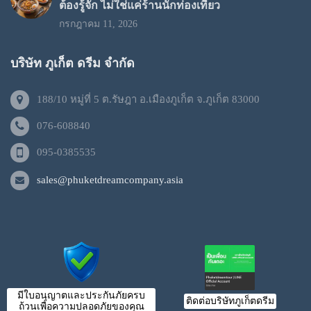
ต้องรู้จัก ไม่ใช่แค่ร้านนักท่องเที่ยว
กรกฎาคม 11, 2026
บริษัท ภูเก็ต ดรีม จำกัด
188/10 หมู่ที่ 5 ต.รัษฎา อ.เมืองภูเก็ต จ.ภูเก็ต 83000
076-608840
095-0385535
sales@phuketdreamcompany.asia
มีใบอนุญาตและประกันภัยครบ
ติดต่อบริษัทภูเก็ตดรีม
ถ้วนเพื่อความปลอดภัยของคุณ