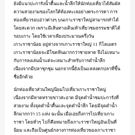
ยังมีแนวปะการังน้ำตื้นและน้ำลึกให้นักท่องเที่ยวได้สัมผัส
ความสวยงามของโลกใต้ท้องทะเลอย่างตระการตา การ
ท่องเที่ยวรอบอ่าวต่างๆ บนเกาะราชาใหญ่สามารถทำได้
โดยสะดวก เพราะมีเส้นทางเดินเท้าเที่ยวชมธรรมชาติได้
รอบเกาะ โดยใช้เวลาเพียงประมาณครึ่งวัน
เกาะราชาน้อย อยู่ห่างจากเกาะราชาใหญ่ 11 กิโลเมตร
เกาะราชาน้อยจะมีโขดหินมากกว่าชายหาด จึงไม่เหมาะ
กับการลงเล่นน้ำแต่จะเหมาะสำหรับการดำน้ำลึก
เนื่องจากมีปลาชุกชุม นอกจากนี้ยังเป็นแหล่งตกปลาที่ขึ้น
ชื่ออีกด้วย
นักท่องเที่ยวส่วนใหญ่นิยมไปเที่ยวเกาะราชาใหญ่
เนื่องจากมีหาดทรายขาวสะอาด มีจุดดำน้ำชมปะการังที่
สวยงาม ทั้งจุดดำน้ำตื้นและจุดดำน้ำลึก โดยมีจุดดำน้ำ
ลึกมากกว่า 15 แห่ง ฉะนั้น เมื่อเอ่ยถึงการไปเที่ยวเกาะ
ราชา โดยทั่วๆ ไปก็คือหมายถึงเกาะราชาใหญ่อันเป็นที่
นิยม และถือเป็นศูนย์กลางการท่องเที่ยวของเกาะราชา