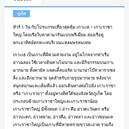
ภูเก็ต
ทัวร์ 1 วัน กับโปรแกรมเที่ยวสุดคุ้ม เกาะเฮ + เกาะราชา
ใหญ่ โดยเรือใบคาตามารันแบบพรีเมี่ยม ล่องเรือดู
พระอาทิตย์ตกทะเลบริเวณแหลมพรหมเทพ
เกาะเฮ เป็นเกาะที่มีควมสวยงาม อยู่ไม่ไกลจากท่าเรือ
อ่าวฉลอง ใช้เวลาเดินทางไม่นาน และมีกิจกรรมบนเกาะ
มากมาย ทั้งคายัค แพดเดิ้ลบอร์ด บานาน่าโบ๊ท พาราเซล
ลิ่ง และอีกมากมาย จุดสำหรับถ่ายรูปมากมาย หลังจาก
สนุกสนานและเต็มที่แล้ว ออกเดินทางต่อไปยัง
เกาะราชา
หรือ “เกาะรายา” ตั้งอยู่ทางทิศใต้ของจังหวัดภูเก็ต โดย
ประกอบด้วยเกาะราชาใหญ่และเกาะราชาน้อย
เกาะราชาใหญ่ มีทั้งหมด 5 อ่าว คือ อ่าวตะวันตก หรือ
อ่าวปะตก, อ่าวสยาม, อ่าวทือ, อ่าวหลา และอ่าวขอนแค
เกาะราชาใหญ่เป็นเกาะที่มีหาดทรายขาวสะอาด รวมถึง