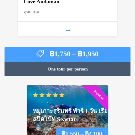
฿1,900
Love Andaman
อุทยานแ
through
฿2,300
Price
฿
1,750
–
฿
1,950
range:
฿1,750
One tour per person
through
฿1,950
Popular!
หมู่เกาะสุรินทร์ ทัวร์ 1 วัน เรือ
สปีดโบ๊ท Seastar
Price
฿
1,550
–
฿
2,100