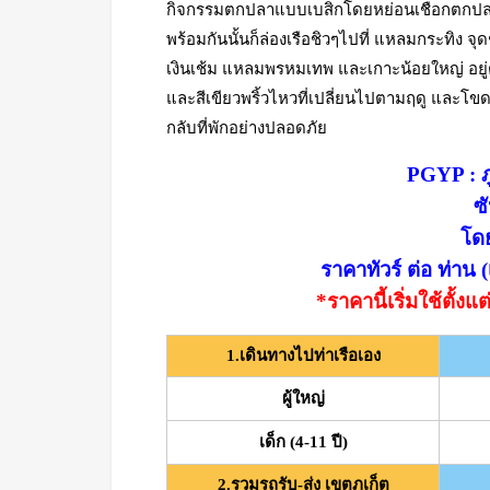
กิจกรรมตกปลาแบบเบสิกโดยหย่อนเชือกตกปลา ห
พร้อมกันนั้นก็ล่องเรือชิวๆไปที่ แหลมกระทิง จ
เงินเช้ม แหลมพรหมเทพ และเกาะน้อยใหญ่ อยู
และสีเขียวพริ้วไหวที่เปลี่ยนไปตามฤดู และโขดห
กลับที่พักอย่างปลอดภัย
PGYP : ภู
ซ
โด
ราคาทัวร์ ต่อ ท่าน
*ราคานี้เริ่มใช้ตั้
1.เดินทางไปท่าเรือเอง
ผู้ใหญ่
เด็ก (4-11 ปี)
2.รวมรถรับ-ส่ง เขตภูเก็ต