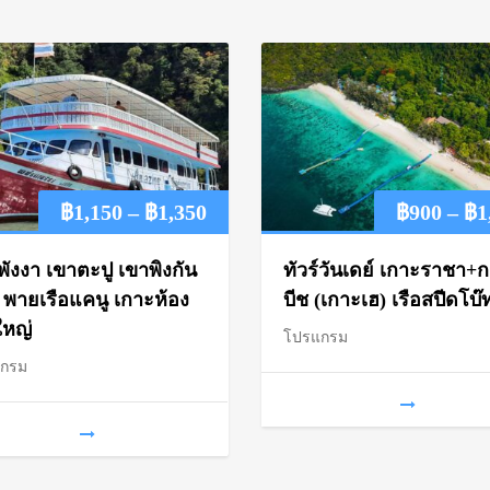
Price
฿
1,150
–
฿
1,350
฿
900
–
฿
1
range:
พังงา เขาตะปู เขาพิงกัน
ทัวร์วันเดย์ เกาะราชา+ก
฿1,150
์ พายเรือแคนู เกาะห้อง
บีช (เกาะเฮ) เรือสปีดโบ๊
ใหญ่
โปรแกรม
through
แกรม
฿1,350