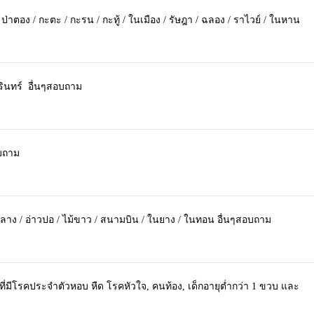
 ป่าตอง / กะตะ / กะรน / กะทู้ / ในเมือง / รัษฎา / ฉลอง / ราไวย์ / ในหาน
ุรินทร์ อื่นๆสอบถาม
อบถาม
ถลาง / อ่าวปอ / ไม้ขาว / สนามบิน / ในยาง / ในทอน อื่นๆสอบถาม
ที่มีโรคประจำตัวหอบ หืด โรคหัวใจ, คนท้อง, เด็กอายุต่ำกว่า 1 ขวบ และ