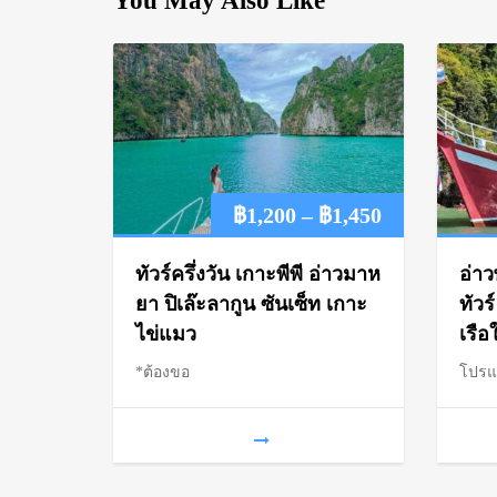
You May Also Like
Price
฿
1,200
–
฿
1,450
range:
ทัวร์ครึ่งวัน เกาะพีพี อ่าวมาห
อ่าว
฿1,200
ยา ปิเล๊ะลากูน ซันเซ็ท เกาะ
ทัวร
ไข่แมว
เรือ
through
*ต้องขอ
โปร
฿1,450