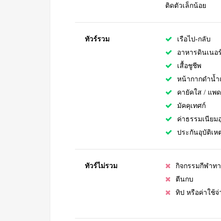
ติดตัวเล็กน้อย
ทัวร์รวม
เรือไป-กลับ
อาหารดินเนอร์บ
เสื้อชูชีพ
หน้ากากดำน้ำ
คายัคใส / แพดเ
มัคคุเทศก์
ค่าธรรมเนียม
ประกันอุบัติเหต
ทัวร์ไม่รวม
กิจกรรมกีฬาทา
ตีนกบ
ทิป หรือค่าใช้