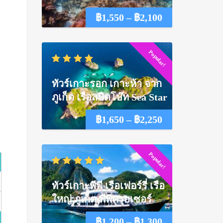
Price
฿
1,550
–
฿
2,100
range:
Popular!
฿1,550
through
ทัวร์เกาะรอก เกาะห้า จาก
฿2,100
ภูเก็ต เรือสปีดโบ๊ท Sea Star
Price
฿
1,650
–
฿
2,250
range:
Popular!
฿1,650
through
ทัวร์เกาะพีพี เรือเฟอร์รี่ เรือ
฿2,250
ใหญ่ ภูเก็ต พีพีครุยเซอร์
Price
฿
1,200
–
฿
1,300