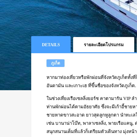
DETAILS
รายละเอียดโปรแกรม
ภูเก็ต
หากมาท่องเที่ยวหรือพักผ่อนที่จังหวัดภูเก็ตทั
อันดามัน และเกาะเฮ ที่ขึ้นชื่อของจังหวัดภูเก็ต.
ในช่วงเที่ยงเรือเซลลิ่งยอร์ช คาตามารัน VIP ลำ
ท่านพักผ่อนได้ตามอัธยาศัย ซึ่งจะมีเก้าอี้ชาย
ชายหาดขาวสะอาด ยาวสุดลูกหูลูกตา นำทะเลใสสะ
เช่น บานาน่าโบ๊ท, พาลาเซลลิ่ง, พายเรือแคนู, ด
สนุกสนานเต็มที่แล้วก็เตรียมตัวเดินทาง มุ่ง