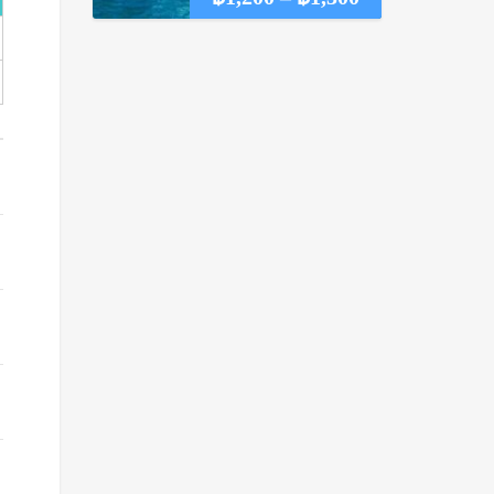
range:
฿1,200
through
฿1,300