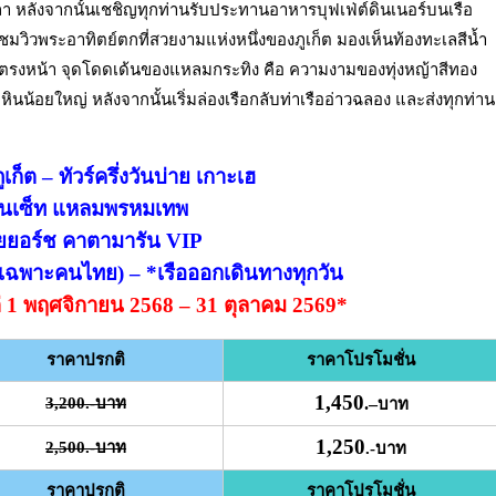
ลังจากนั้นเชชิญทุกท่านรับประทานอาหารบุฟเฟ่ต์ดินเนอร์บนเรือ
ุดชมวิวพระอาทิตย์ตกที่สวยงามแห่งหนึ่งของภูเก็ต มองเห็นท้องทะเลสีน้ำ
่ตรงหน้า จุดโดดเด้นของแหลมกระทิง คือ ความงามของทุ่งหญ้าสีทอง
ินน้อยใหญ่ หลังจากนั้นเริ่มล่องเรือกลับท่าเรืออ่าวฉลอง และส่งทุกท่าน
เก็ต – ทัวร์ครึ่งวันบ่าย เกาะเฮ
ันเซ็ท แหลมพรหมเทพ
ยยอร์ช คาตามารัน VIP
 (เฉพาะคนไทย) – *เรือออกเดินทางทุกวัน
งแต่ 1 พฤศจิกายน 2568 – 31 ตุลาคม 2569*
ราคาปรกติ
ราคาโปรโมชั่น
1,450
3,200.-บาท
.
–
บาท
1,250
2,500.-บาท
.-บาท
ราคาปรกติ
ราคาโปรโมชั่น