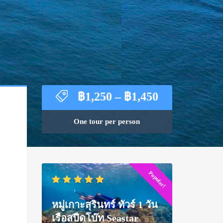
Price
฿
1,250
–
฿
1,450
range:
฿1,250
One tour per person
through
฿1,450
Popular!
หมู่เกาะสุรินทร์ ทัวร์ 1 วัน
เรือสปีดโบ๊ท Seastar