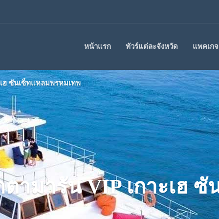
หน้าแรก
ทัวร์แต่ละจังหวัด
แพคเกจร
กาะเฮ ซันเซ็ทแหลมพรหมเทพ
ช คาตามารัน VIP เกาะเฮ 