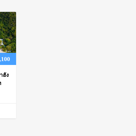
Price
,100
range:
าฮัง
฿900
ท
through
฿1,100