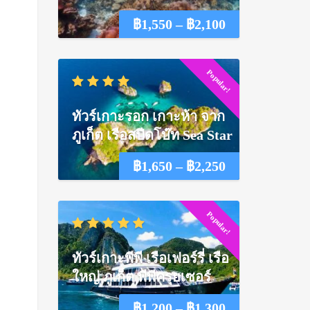
Price
฿
1,550
–
฿
2,100
range:
Popular!
฿1,550
through
ทัวร์เกาะรอก เกาะห้า จาก
฿2,100
ภูเก็ต เรือสปีดโบ๊ท Sea Star
Price
฿
1,650
–
฿
2,250
range:
Popular!
฿1,650
through
ทัวร์เกาะพีพี เรือเฟอร์รี่ เรือ
฿2,250
ใหญ่ ภูเก็ต พีพีครุยเซอร์
Price
฿
1,200
–
฿
1,300