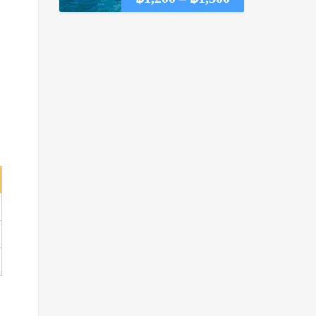
range:
฿1,200
through
฿1,300