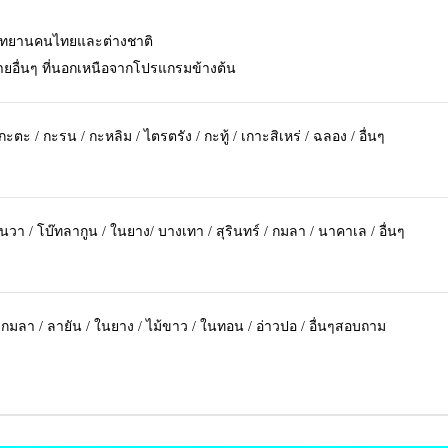
อุทยานคนไทยและต่างชาติ
จ่ายอื่นๆ ที่นอกเหนือจากโปรแกรมข้างต้น
กะตะ / กะรน / กะหลิม / ไตรตรัง / กะทู้ / เกาะสิเหร่ / ฉลอง / อื่นๆ
วา / โบ๊ทลากูน / ในยาง/ บางเทา / สุรินทร์ / กมลา / นาคาเล / อื่นๆ
/ กมลา / ลายัน / ในยาง / ไม้ขาว / ในทอน / อ่าวปอ / อื่นๆสอบถาม