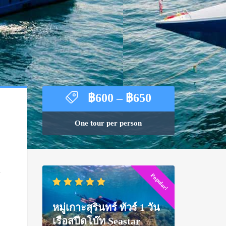
Price
฿
600
–
฿
650
range:
฿600
One tour per person
through
฿650
้
Popular!
หมู่เกาะสุรินทร์ ทัวร์ 1 วัน
เรือสปีดโบ๊ท Seastar