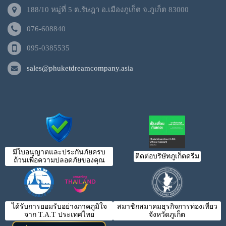
188/10 หมู่ที่ 5 ต.รัษฎา อ.เมืองภูเก็ต จ.ภูเก็ต 83000
076-608840
095-0385535
sales@phuketdreamcompany.asia
มีใบอนุญาตและประกันภัยครบ
ติดต่อบริษัทภูเก็ตดรีม
ถ้วนเพื่อความปลอดภัยของคุณ
ได้รับการยอมรับอย่างภาคภูมิใจ
สมาชิกสมาคมธุรกิจการท่องเที่ยว
จาก T.A.T ประเทศไทย
จังหวัดภูเก็ต