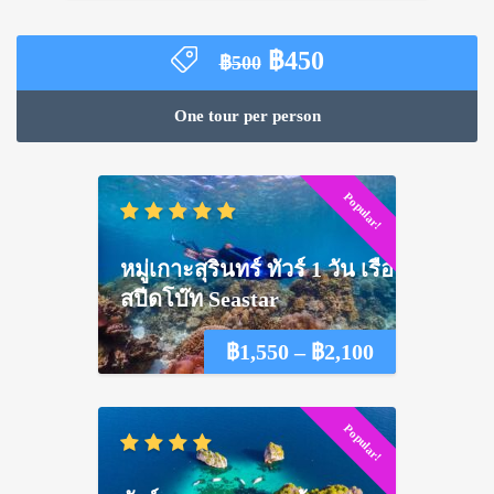
Original
Current
฿
450
฿
500
price
price
was:
is:
One tour per person
฿500.
฿450.
Popular!
หมู่เกาะสุรินทร์ ทัวร์ 1 วัน เรือ
สปีดโบ๊ท Seastar
Price
฿
1,550
–
฿
2,100
range:
Popular!
฿1,550
through