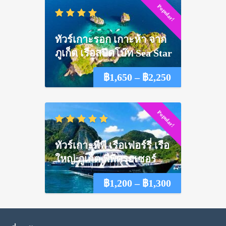
Popular!
฿1,550
through
ทัวร์เกาะรอก เกาะห้า จาก
฿2,100
ภูเก็ต เรือสปีดโบ๊ท Sea Star
Price
฿
1,650
–
฿
2,250
range:
Popular!
฿1,650
through
ทัวร์เกาะพีพี เรือเฟอร์รี่ เรือ
฿2,250
ใหญ่ ภูเก็ต พีพีครุยเซอร์
Price
฿
1,200
–
฿
1,300
range:
฿1,200