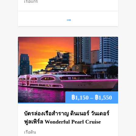
เรือแกร
through
฿1,250
Price
฿
1,150
–
฿
1,550
range:
บัตรล่องเรือสำราญ ดินเนอร์ วันเดอร์
฿1,150
ฟูลเพิร์ล Wonderful Pearl Cruise
เรือดิน
through