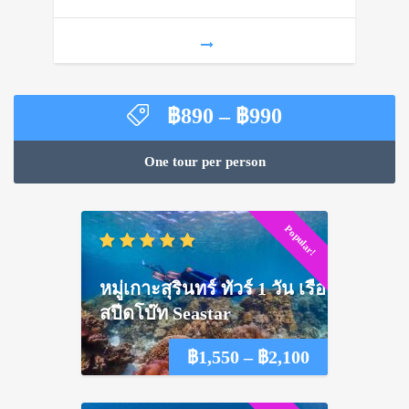
฿1,550
Price
฿
890
–
฿
990
range:
฿890
One tour per person
through
฿990
Popular!
หมู่เกาะสุรินทร์ ทัวร์ 1 วัน เรือ
สปีดโบ๊ท Seastar
Price
฿
1,550
–
฿
2,100
range: