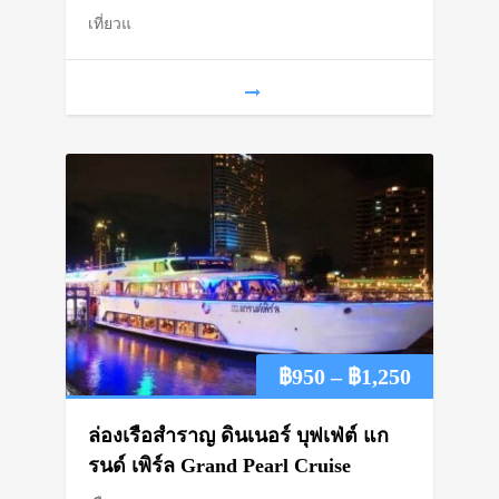
เที่ยวแ
through
฿1,300
Price
฿
950
–
฿
1,250
range:
ล่องเรือสำราญ ดินเนอร์ บุฟเฟ่ต์ แก
฿950
รนด์ เพิร์ล Grand Pearl Cruise