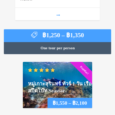
through
฿1,300
Price
฿
1,250
–
฿
1,350
range:
฿1,250
One tour per person
through
฿1,350
Popular!
หมู่เกาะสุรินทร์ ทัวร์ 1 วัน เรือ
สปีดโบ๊ท Seastar
Price
฿
1,550
–
฿
2,100
range: