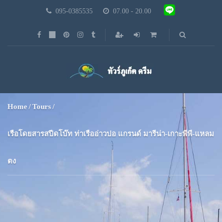
095-0385535
07.00 - 20.00
Home
Tours
เรือโดยสารสปีดโบ๊ท ท่าเรืออ่าวปอ แกรนด์ มารีน่า-เกาะพีพี-แหลม
ตง