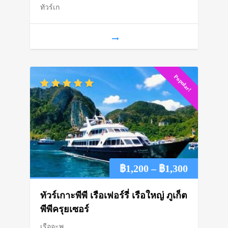
ทัวร์เก
through
฿800
Popular!
Price
฿
1,200
–
฿
1,300
range:
ทัวร์เกาะพีพี เรือเฟอร์รี่ เรือใหญ่ ภูเก็ต
฿1,200
พีพีครุยเซอร์
เรือจะพ