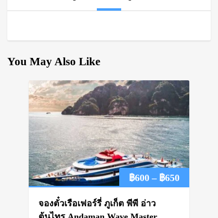
You May Also Like
Price
฿
600
–
฿
650
range:
จองตั๋วเรือเฟอร์รี่ ภูเก็ต พีพี อ่าว
฿600
ต้นไทร Andaman Wave Master