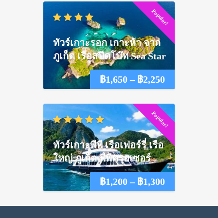
Popular!
฿1,550
through
ทัวร์เกาะรอก เกาะห้า จาก
฿2,100
ภูเก็ต เรือสปีดโบ๊ท Sea Star
Price
฿
1,650
–
฿
2,250
range:
Popular!
฿1,650
through
ทัวร์เกาะพีพี เรือเฟอร์รี่ เรือ
฿2,250
ใหญ่ ภูเก็ต พีพีครุยเซอร์
Price
฿
1,200
–
฿
1,300
range: