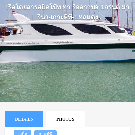
เรือโดยสารสปีดโบ๊ท ท่าเรืออ่าวปอ แกรนด์ มา
รีน่า-เกาะพีพี-แหลมตง
DETAILS
PHOTOS
ภูเก็ต
เกาะพีพี