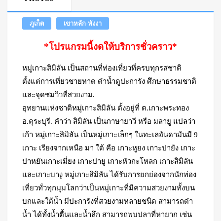
ภูเก็ต
เขาหลัก-พังงา
*โปรแกรมนี้งดให้บริการชั่วคราว*
หมู่เกาะสิมิลัน เป็นสถานที่ท่องเที่ยวที่ครบทุกรสชาติ
ตั้งแต่การเที่ยวชายหาด ดำน้ำดูปะการัง ศึกษาธรรมชาติ
และจุดชมวิวที่สวยงาม.
อุทยานแห่งชาติหมู่เกาะสิมิลัน ตั้งอยู่ที่ ต.เกาะพระทอง
อ.คุระบุรี. คำว่า สิมิลัน เป็นภาษายาวี หรือ มลายู แปลว่า
เก้า หมู่เกาะสิมิลัน เป็นหมู่เกาะเล็กๆ ในทะเลอันดามันมี 9
เกาะ เรียงจากเหนือ มา ใต้ คือ เกาะหูยง เกาะปายัง เกาะ
ปาหยันเกาะเมี่ยง เกาะปายู เกาะหัวกะโหลก เกาะสิมิลัน
และเกาะบางู หมู่เกาะสิมิลัน ได้รับการยกย่องจากนักท่อง
เที่ยวทั่วทุกมุมโลกว่าเป็นหมู่เกาะที่มีความสวยงามทั้งบน
บกและใต้น้ำ มีปะการังที่สวยงามหลายชนิด สามารถดำ
น้ำ ได้ทั้งน้ำตื้นและน้ำลึก สามารถพบปลาที่หายาก เช่น