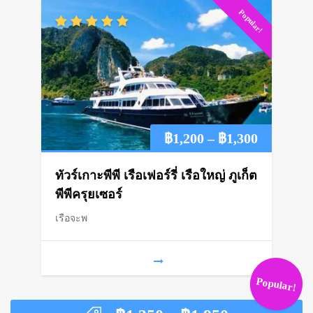
Popular!
Price
฿
1,200
–
฿
1,300
range:
ทัวร์เกาะพีพี เรือเฟอร์รี่ เรือใหญ่ ภูเก็ต
฿1,200
พีพีครุยเซอร์
เรือจะพ
through
฿1,300
Popular!