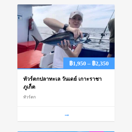
Price
฿
1,950
–
฿
2,350
range:
ทัวร์ตกปลาทะเล วันเดย์ เกาะราชา
฿1,950
ภูเก็ต
ทัวร์ตก
through
฿2,350