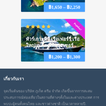
Price
฿
1,650
–
฿
2,250
range:
Popular!
฿1,650
through
ทัวร์เกาะพีพี เรือเฟอร์รี่ เรือ
฿2,250
ใหญ่ ภูเก็ต พีพีครุยเซอร์
Price
฿
1,200
–
฿
1,300
range:
฿1,200
เกี่ยวกับเรา
through
จุดเริ่มต้นของ บริษัท ภูเก็ต ดรีม จำกัด เกิดขึ้นจากการสะสม
฿1,300
ประสบการณ์ท่องเที่ยวในสถานที่ต่างๆทั้งในและต่างประเทศ การ
พบปะผู้คนทั้งคนไทย และชาวต่างชาติ เป็นเวลาหลายปี.