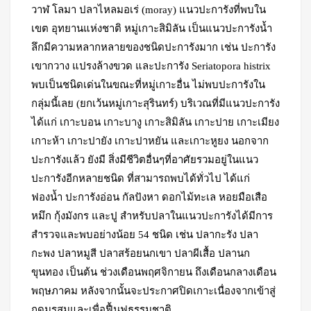
วาฬ โลมา ปลาไหลมอเร่ (moray) แนวปะการังที่พบใน
เขต อุทยานแห่งชาติ หมู่เกาะสิมิลัน เป็นแนวปะการังน้ำ
ลึกมีความหลากหลายของชนิดปะการังมาก เช่น ปะการัง
เขากวาง แปรงล้างขวด และปะการัง Seriatopora histrix
พบเป็นชนิดเด่นในขณะที่หมู่เกาะอื่น ไม่พบปะการังใน
กลุ่มนี้เลย (ยกเว้นหมู่เกาะสุรินทร์) บริเวณที่มีแนวปะการัง
ได้แก่ เกาะบอน เกาะบางู เกาะสิมิลัน เกาะปาย เกาะเมียง
เกาะห้า เกาะปายัง เกาะปาหยัน และเกาะหูยง นอกจาก
ปะการังแล้ว ยังมี สิ่งมีชีวิตอื่นๆที่อาศัยรวมอยู่ในแนว
ปะการังอีกหลายชนิด ที่สามารถพบได้ทั่วไป ได้แก่
ฟองน้ำ ปะการังอ่อน กัลปังหา ดอกไม้ทะเล หอยมือเสือ
หมึก กุ้งมังกร และปู สำหรับปลาในแนวปะการังได้มีการ
สำรวจและพบอย่างน้อย 54 ชนิด เช่น ปลากะรัง ปลา
กะพง ปลาหมูสี ปลาสร้อยนกเขา ปลาผีเสื้อ ปลานก
ขุนทอง เป็นต้น ช่วงเดือนพฤศจิกายน ถึงเดือนกลางเดือน
พฤษภาคม หลังจากนั้นจะประกาศปิดเกาะเนื่องจากเข้าสู่
ฤดูมรสุมและเพื่อฟื้นฟูธรรมชาติ