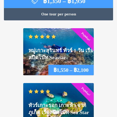
Price
฿
1,350
–
฿
1,950
range:
฿1,350
One tour per person
through
฿1,950
Popular!
หมู่เกาะสุรินทร์ ทัวร์ 1 วัน เรือ
สปีดโบ๊ท Seastar
Price
฿
1,550
–
฿
2,100
range:
Popular!
฿1,550
through
ทัวร์เกาะรอก เกาะห้า จาก
฿2,100
ภูเก็ต เรือสปีดโบ๊ท Sea Star