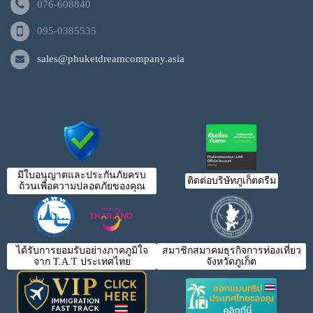
076-608840
095-0385535
sales@phuketdreamcompany.asia
มีใบอนุญาตและประกันภัยครบ
ติดต่อบริษัทภูเก็ตดรีม
ถ้วนเพื่อความปลอดภัยของคุณ
ได้รับการยอมรับอย่างภาคภูมิใจ
สมาชิกสมาคมธุรกิจการท่องเที่ยว
จาก T.A.T ประเทศไทย
จังหวัดภูเก็ต