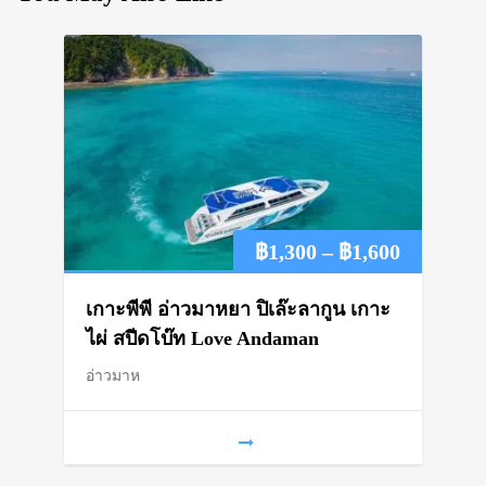
Price
฿
1,300
–
฿
1,600
range:
เกาะพีพี อ่าวมาหยา ปิเล๊ะลากูน เกาะ
฿1,300
ไผ่ สปีดโบ๊ท Love Andaman
อ่าวมาห
through
฿1,600