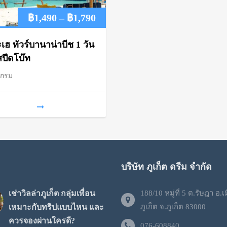
Price
฿
1,490
–
฿
1,790
range:
เฮ ทัวร์บานาน่าบีช 1 วัน
฿1,490
สปีดโบ๊ท
แกรม
through
฿1,790
บริษัท ภูเก็ต ดรีม จำกัด
เช่าวิลล่าภูเก็ต กลุ่มเพื่อน
188/10 หมู่ที่ 5 ต.รัษฎา อ.เ
เหมาะกับทริปแบบไหน และ
ภูเก็ต จ.ภูเก็ต 83000
ควรจองผ่านใครดี?
076-608840