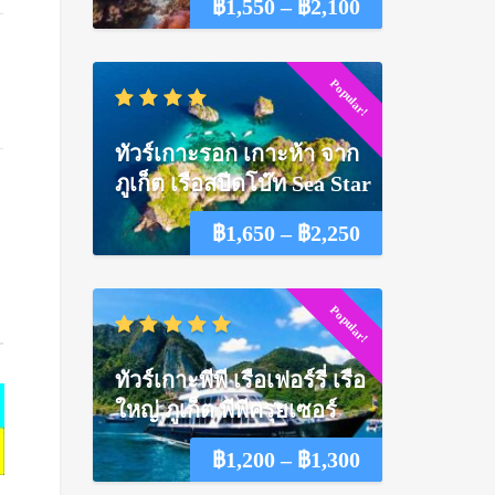
Price
฿
1,550
–
฿
2,100
range:
Popular!
฿1,550
through
ทัวร์เกาะรอก เกาะห้า จาก
฿2,100
ภูเก็ต เรือสปีดโบ๊ท Sea Star
Price
฿
1,650
–
฿
2,250
range:
Popular!
฿1,650
through
ทัวร์เกาะพีพี เรือเฟอร์รี่ เรือ
฿2,250
ใหญ่ ภูเก็ต พีพีครุยเซอร์
Price
฿
1,200
–
฿
1,300