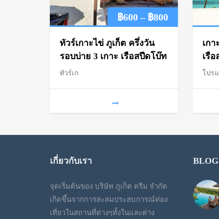
Price
฿
600
–
฿
800
range:
ทัวร์เกาะไข่ ภูเก็ต ครึ่งวัน
เกาะ
฿600
รอบบ่าย 3 เกาะ เรือสปีดโบ๊ท
เรือ
ทัวร์เก
โปร
through
฿800
เกี่ยวกับเรา
BLOG
จุดเริ่มต้นของ บริษัท ภูเก็ต ดรีม จำกัด
เกิดขึ้นจากการสะสมประสบการณ์ท่อง
เที่ยวในสถานที่ต่างๆทั้งในและต่าง