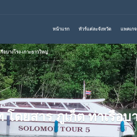
หน้าแรก
ทัวร์แต่ละจังหวัด
แพคเกจร
าเรือบางโรง-เกาะยาวใหญ่
ท โดยสาร ภูเก็ต ท่าเรือ