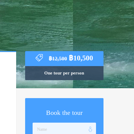
Original
Current
฿
10,500
฿
12,500
price
price
was:
is:
One tour per person
฿12,500.
฿10,500.
Book the tour