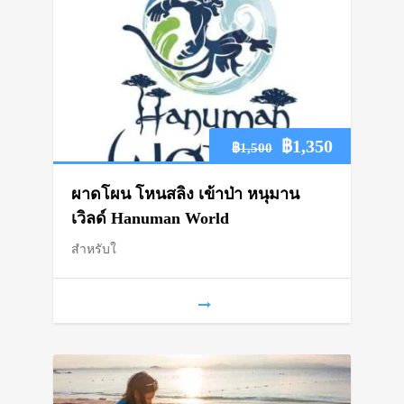
Original
Current
฿
1,350
฿
1,500
price
price
ผาดโผน โหนสลิง เข้าป่า หนุมาน
was:
is:
เวิลด์ Hanuman World
สำหรับใ
฿1,500.
฿1,350.