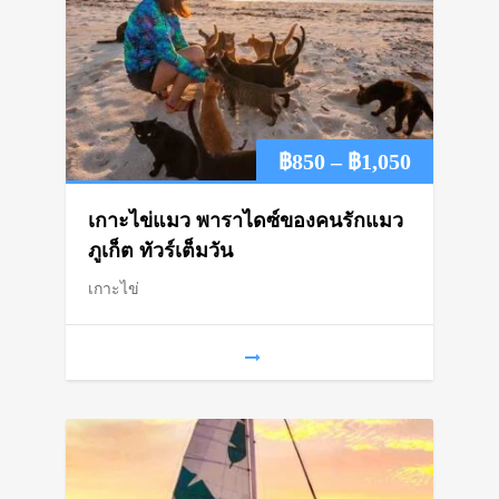
Price
฿
850
–
฿
1,050
range:
เกาะไข่แมว พาราไดซ์ของคนรักแมว
฿850
ภูเก็ต ทัวร์เต็มวัน
เกาะไข่
through
฿1,050