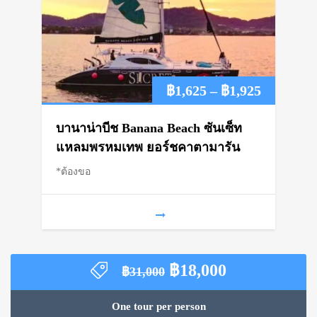
Price
฿
1,625
–
฿
1,925
range:
บานาน่าบีช Banana Beach ซันเซ็ท
฿1,625
แหลมพรหมเทพ ยอร์ชคาตามารัน
*ต้องขอ
through
฿1,925
Original
Current
฿
18,000
฿
31,000
price
price
was:
is:
One tour per person