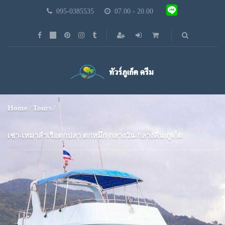
095-0385535
07.00 - 20.00
Home
Tours
เช่า-เหมาลำเรือตกปลา ตกหมึก กลางวัน-กลางคืน ภูเก็ต