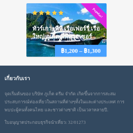
Popular!
฿1,650
through
ทัวร์เกาะพีพี เรือเฟอร์รี่ เรือ
฿2,250
ใหญ่ ภูเก็ต พีพีครุยเซอร์
Price
฿
1,200
–
฿
1,300
range:
฿1,200
เกี่ยวกับเรา
through
จุดเริ่มต้นของ บริษัท ภูเก็ต ดรีม จำกัด เกิดขึ้นจากการสะสม
฿1,300
ประสบการณ์ท่องเที่ยวในสถานที่ต่างๆทั้งในและต่างประเทศ การ
พบปะผู้คนทั้งคนไทย และชาวต่างชาติ เป็นเวลาหลายปี.
ใบอนุญาตประกอบธุรกิจนำเที่ยว: 32/01273