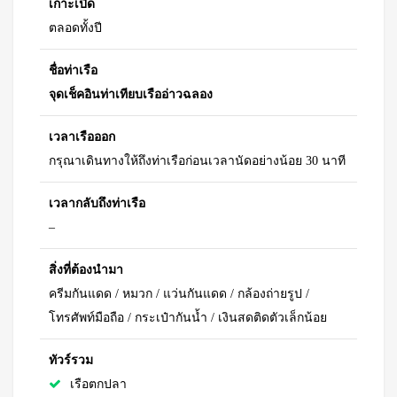
เกาะเปิด
ตลอดทั้งปี
ชื่อท่าเรือ
จุดเช็คอินท่าเทียบเรืออ่าวฉลอง
เวลาเรือออก
กรุณาเดินทางให้ถึงท่าเรือก่อนเวลานัดอย่างน้อย 30 นาที
เวลากลับถึงท่าเรือ
–
สิ่งที่ต้องนำมา
ครีมกันแดด / หมวก / แว่นกันแดด / กล้องถ่ายรูป /
โทรศัพท์มือถือ / กระเป๋ากันน้ำ / เงินสดติดตัวเล็กน้อย
ทัวร์รวม
เรือตกปลา