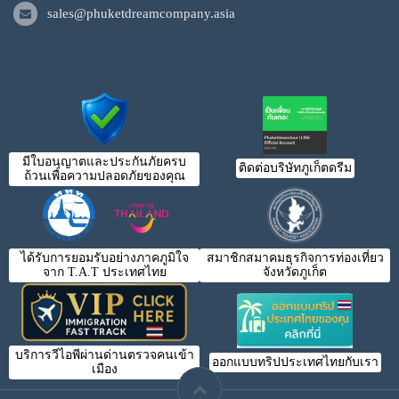
sales@phuketdreamcompany.asia
มีใบอนุญาตและประกันภัยครบ
ติดต่อบริษัทภูเก็ตดรีม
ถ้วนเพื่อความปลอดภัยของคุณ
ได้รับการยอมรับอย่างภาคภูมิใจ
สมาชิกสมาคมธุรกิจการท่องเที่ยว
จาก T.A.T ประเทศไทย
จังหวัดภูเก็ต
บริการวีไอพีผ่านด่านตรวจคนเข้า
ออกแบบทริปประเทศไทยกับเรา
เมือง