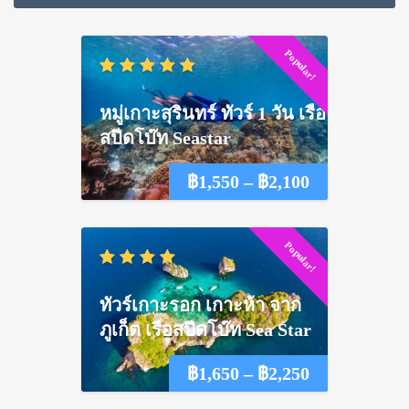
฿31,000.
฿18,000.
Popular!
หมู่เกาะสุรินทร์ ทัวร์ 1 วัน เรือ
สปีดโบ๊ท Seastar
Price
฿
1,550
–
฿
2,100
range:
Popular!
฿1,550
through
ทัวร์เกาะรอก เกาะห้า จาก
฿2,100
ภูเก็ต เรือสปีดโบ๊ท Sea Star
Price
฿
1,650
–
฿
2,250
range: