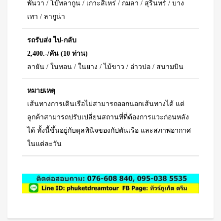
พันวา / โบ๊ทลากูน / เกาะสิเหร่ / กมลา / สุรินทร์ / บาง
เทา / ลากูน่า
รถรับส่ง ไป-กลับ
2,400.-/คัน (10 ท่าน)
ลายัน / ในทอน / ในยาง / ไม้ขาว / อ่าวปอ / สนามบิน
หมายเหตุ
เส้นทางการเดินเรือไม่สามารถออกนอกเส้นทางได้ แต่
ลูกค้าสามารถปรับเปลี่ยนสถานที่ที่ต้องการแวะก่อนหลัง
ได้ ทั้งนี้ขึ้นอยู่กับดุลพินิจของกัปตันเรือ และสภาพอากาศ
ในแต่ละวัน