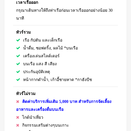
เวลาเรือออก
กรุณาเดินทางให้ถึงท่าเรือก่อนเวลาเรือออกอย่างน้อย 30
นาที
ทัวร์รวม
เรือ กัปตัน และเด็กเรือ
น้ำดื่ม, ซอฟดริ้ง, ผลไม้ *บนเรือ
เครื่องเล่นสไลด์เดอร์
บนเรือ แสง สี เสียง
ประกันอุบัติเหตุ
หน้ากากดำน้ำ
,
เก้าอี้ชายหาด *กาฮังบีช
ทัวร์ไม่รวม
คิดค่าบริการเพิ่มเติม 5,000 บาท สำหรับการจัดเลี้ยง
อาหารและเครื่องดื่มบนเรือ
ไกด์นำเที่ยว
กิจกรรมเสริมต่างๆบนเกาะ