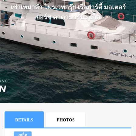
เช่าเหมาลำ ไพรเวทกรุ๊ป เรือปาร์ตี้ มอเตอร์
ยอร์ช คาตามารัน ภูเก็ต
DETAILS
PHOTOS
ภูเก็ต