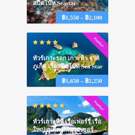
สปีดโบ๊ท Seastar
Price
฿
1,550
–
฿
2,100
range:
Popular!
฿1,550
through
ทัวร์เกาะรอก เกาะห้า จาก
฿2,100
ภูเก็ต เรือสปีดโบ๊ท Sea Star
Price
฿
1,650
–
฿
2,250
range:
Popular!
฿1,650
through
ทัวร์เกาะพีพี เรือเฟอร์รี่ เรือ
฿2,250
ใหญ่ ภูเก็ต พีพีครุยเซอร์