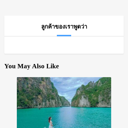
ลูกค้าของเราพูดว่า
You May Also Like