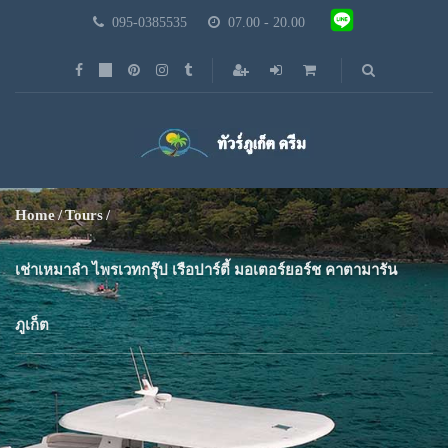
095-0385535
07.00 - 20.00
Home
Tours
เช่าเหมาลำ ไพรเวทกรุ๊ป เรือปาร์ตี้ มอเตอร์ยอร์ช คาตามารัน
ภูเก็ต