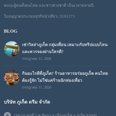
พบปะผู้คนทั้งคนไทย และชาวต่างชาติ เป็นเวลาหลายปี.
ใบอนุญาตประกอบธุรกิจนำเที่ยว: 32/01273
BLOG
เช่าวิลล่าภูเก็ต กลุ่มเพื่อน เหมาะกับทริปแบบไหน
และควรจองผ่านใครดี?
กรกฎาคม 11, 2026
กินอะไรดีที่ภูเก็ต? ร้านอาหารอร่อยภูเก็ต คนไทย
ต้องรู้จัก ไม่ใช่แค่ร้านนักท่องเที่ยว
กรกฎาคม 11, 2026
บริษัท ภูเก็ต ดรีม จำกัด
188/10 หมู่ที่ 5 ต.รัษฎา อ.เมืองภูเก็ต จ.ภูเก็ต 83000