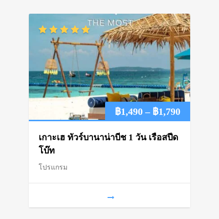
Price
฿
1,490
–
฿
1,790
range:
เกาะเฮ ทัวร์บานาน่าบีช 1 วัน เรือสปีด
฿1,490
โบ๊ท
โปรแกรม
through
฿1,790