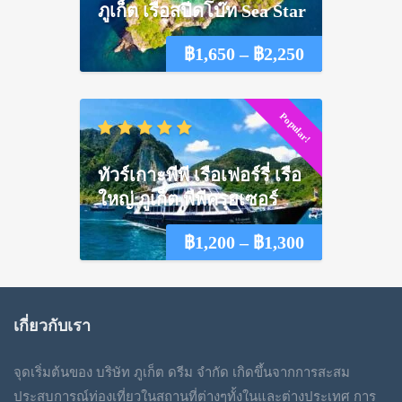
฿2,100
ภูเก็ต เรือสปีดโบ๊ท Sea Star
Price
฿
1,650
–
฿
2,250
range:
Popular!
฿1,650
through
ทัวร์เกาะพีพี เรือเฟอร์รี่ เรือ
฿2,250
ใหญ่ ภูเก็ต พีพีครุยเซอร์
Price
฿
1,200
–
฿
1,300
range:
฿1,200
เกี่ยวกับเรา
through
จุดเริ่มต้นของ บริษัท ภูเก็ต ดรีม จำกัด เกิดขึ้นจากการสะสม
฿1,300
ประสบการณ์ท่องเที่ยวในสถานที่ต่างๆทั้งในและต่างประเทศ การ