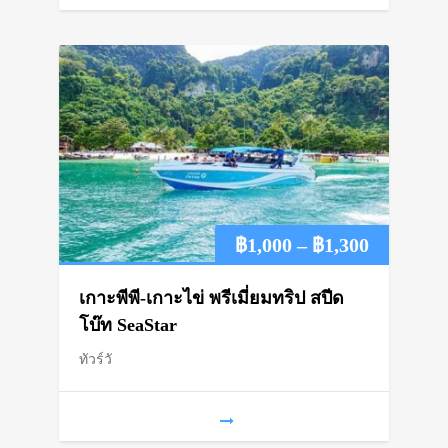
Price
฿
1,000
–
฿
1,300
range:
เกาะพีพี-เกาะไข่ พรีเมี่ยมทริป สปีด
฿1,000
โบ๊ท SeaStar
ทัวร์วั
through
฿1,300