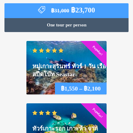
Original
Current
฿
23,700
฿
31,000
price
price
was:
is:
One tour per person
฿31,000.
฿23,700.
Popular!
หมู่เกาะสุรินทร์ ทัวร์ 1 วัน เรือ
สปีดโบ๊ท Seastar
Price
฿
1,550
–
฿
2,100
range:
Popular!
฿1,550
through
ทัวร์เกาะรอก เกาะห้า จาก