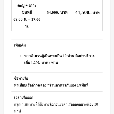
ตะปู + เกาะ
41,500
ปันหยี
54,000.-บาท
.
–
บาท
09.00 น. – 17.00
น.
เพิ่มเติม
หากจำนวนผู้เดินทางเกิน 10 ท่าน คิดค่าบริการ
เพิ่ม 1,200.-บาท / ท่าน
ชื่อท่าเรือ
ท่าเทียบเรืออ่าวฉลอง *ร้านอาหารกันเอง @เพียร์
เวลาเรือออก
กรุณาเดินทางให้ถึงท่าเรือก่อนเวลาเรือออกอย่างน้อย 30
นาที