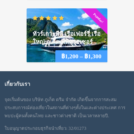
range:
Popular!
฿1,650
through
ทัวร์เกาะพีพี เรือเฟอร์รี่ เรือ
฿2,250
ใหญ่ ภูเก็ต พีพีครุยเซอร์
Price
฿
1,200
–
฿
1,300
range:
฿1,200
เกี่ยวกับเรา
through
จุดเริ่มต้นของ บริษัท ภูเก็ต ดรีม จำกัด เกิดขึ้นจากการสะสม
฿1,300
ประสบการณ์ท่องเที่ยวในสถานที่ต่างๆทั้งในและต่างประเทศ การ
พบปะผู้คนทั้งคนไทย และชาวต่างชาติ เป็นเวลาหลายปี.
ใบอนุญาตประกอบธุรกิจนำเที่ยว: 32/01273