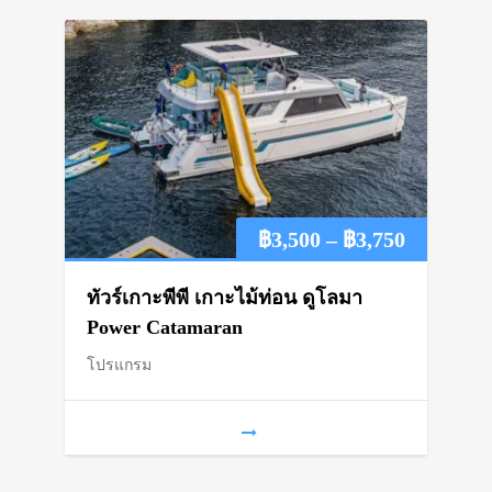
Price
฿
3,500
–
฿
3,750
range:
ทัวร์เกาะพีพี เกาะไม้ท่อน ดูโลมา
฿3,500
Power Catamaran
โปรแกรม
through
฿3,750