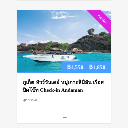
Popular!
Price
฿
1,550
–
฿
1,850
range:
ภูเก็ต ทัวร์วันเดย์ หมู่เกาะสิมิลัน เรือส
฿1,550
ปีดโบ๊ท Check-in Andaman
อุทยานแ
through
฿1,850