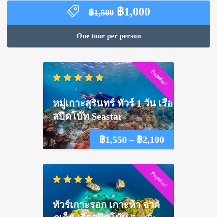
Original
Current
฿
1,000
฿
1,500
price
price
was:
is:
One tour per person
฿1,500.
฿1,000.
Popular!
หมู่เกาะสุรินทร์ ทัวร์ 1 วัน เรือ
สปีดโบ๊ท Seastar
Price
฿
1,550
–
฿
2,100
range:
Popular!
฿1,550
through
ทัวร์เกาะรอก เกาะห้า จาก
฿2,100