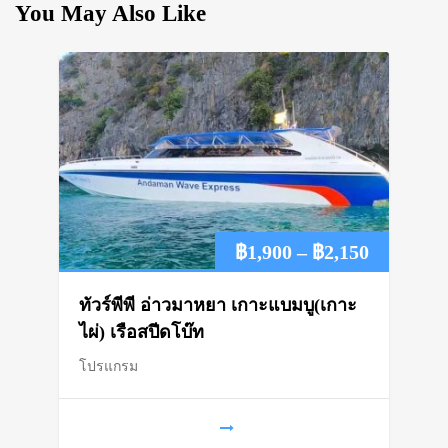
You May Also Like
Price
฿
1,900
–
฿
2,150
range:
ทัวร์พีพี อ่าวมาหยา เกาะแบมบู(เกาะ
฿1,900
ไผ่) เรือสปีดโบ๊ท
โปรแกรม
through
฿2,150