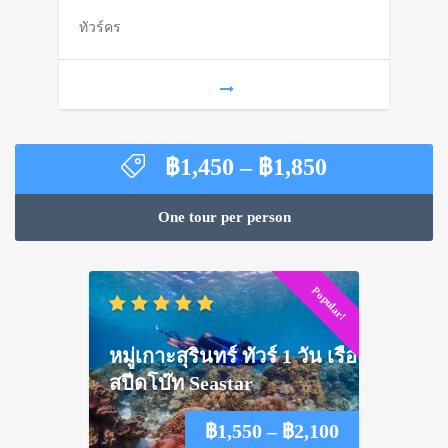
ทัวร์คร
through
฿1,450
Price
฿
1,450
–
฿
1,850
range:
฿1,450
One tour per person
through
฿1,850
Popular!
หมู่เกาะสุรินทร์ ทัวร์ 1 วัน เรือ
สปีดโบ๊ท Seastar
Price
฿
1,550
–
฿
2,100