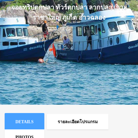
จอยทริปตกปลา ทัวร์ตกปลา ลากปลา เกาะ
ราชาใหญ่ ภูเก็ต อ่าวฉลอง
DETAILS
รายละเอียดโปรแกรม
PHOTOS