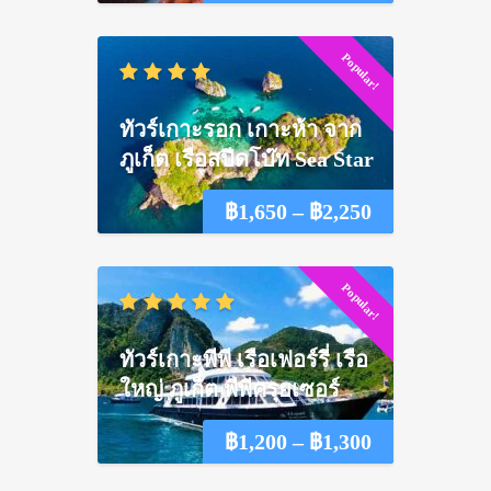
range:
Popular!
฿1,550
through
ทัวร์เกาะรอก เกาะห้า จาก
฿2,100
ภูเก็ต เรือสปีดโบ๊ท Sea Star
Price
฿
1,650
–
฿
2,250
range:
Popular!
฿1,650
through
ทัวร์เกาะพีพี เรือเฟอร์รี่ เรือ
฿2,250
ใหญ่ ภูเก็ต พีพีครุยเซอร์
Price
฿
1,200
–
฿
1,300
range: