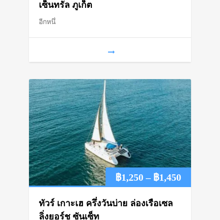
฿350
เซ็นทรัล ภูเก็ต
อีกหนึ่
through
฿590
Price
฿
1,250
–
฿
1,450
range:
ทัวร์ เกาะเฮ ครึ่งวันบ่าย ล่องเรือเซล
฿1,250
ลิ่งยอร์ช ซันเซ็ท