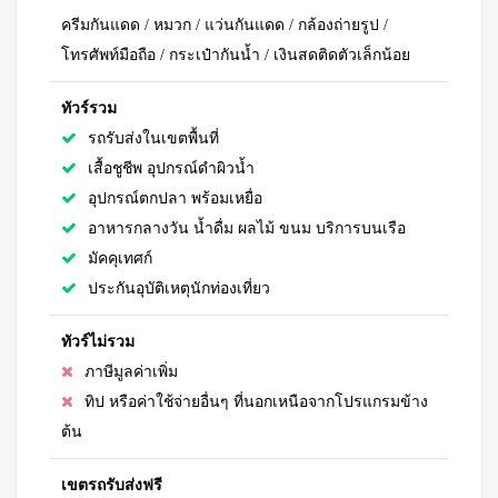
ครีมกันแดด / หมวก / แว่นกันแดด / กล้องถ่ายรูป /
โทรศัพท์มือถือ / กระเป๋ากันน้ำ / เงินสดติดตัวเล็กน้อย
ทัวร์รวม
รถรับส่งในเขตพื้นที่
เสื้อชูชีพ อุปกรณ์ดำผิวน้ำ
อุปกรณ์ตกปลา พร้อมเหยื่อ
อาหารกลางวัน น้ำดื่ม ผลไม้ ขนม บริการบนเรือ
มัคคุเทศก์
ประกันอุบัติเหตุนักท่องเที่ยว
ทัวร์ไม่รวม
ภาษีมูลค่าเพิ่ม
ทิป หรือค่าใช้จ่ายอื่นๆ ที่นอกเหนือจากโปรแกรมข้าง
ต้น
เขตรถรับส่งฟรี