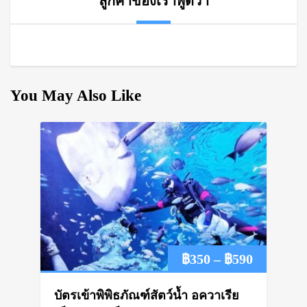
ลูกค้าของเราพูดว่า
You May Also Like
Price
฿
350
–
฿
590
range:
บัตรเข้าพิพิธภัณฑ์สัตว์น้ำ อควาเรีย