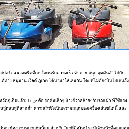
สปอร์ตแนวสตรีทที่เอาใจคนรักความเร็ว ท้าทาย สนุก สุดมันส์! ไปกับ
ที่ทาง หนุมาน เวิลด์ ภูเก็ต ได้นำมาให้เล่นกัน โดยที่ไม่ต้องบินไปเล่นถึง
หวัดภูเก็ตแล้ว! Luge คือ รถคันเล็กๆ บ้างก็ว่าคล้ายๆกับรถแม้ว ที่ใช้แรง
ลู่ถนนสู่ที่ลาดต่ำ ความเร็วจึงเป็นความสนุกของเครื่องเล่นชนิดนี้ และ
ผู้เล่นจะต้องสวมหมวกกันน็อค สำหรับใครที่มือใหม่ จะมีเจ้าหน้าที่คอยสอ