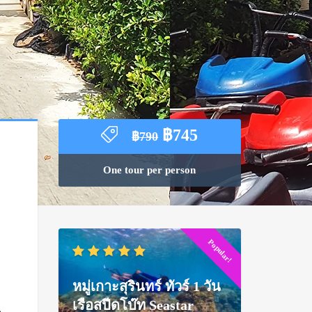
Original
Current
฿
745
฿
790
price
price
was:
is:
One tour per person
฿790.
฿745.
Popular!
หมู่เกาะสุรินทร์ ทัวร์ 1 วัน
เรือสปีดโบ๊ท Seastar
น