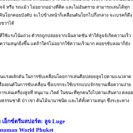
จจ์ หรือ รถแม้ว ไม่อยากอย่างที่คิด และไม่อันตราย สามารถเล่นได้ทุก
็นคันโยกคอยบังคับ จะไปข้างหน้าก็เคลื่อนคันโยกไปกึ่งกลาง จะเบรคก็ดึง
ยขวาได้
่นที่ใช้แรงโน้มถ่วง ตัวรถถูกปล่อยจากเนินลาดชัน ทำให้ลูจจ์เกิดความเร็ว
ความสนุกยิ่งขึ้น แต่ถ้าใครไม่อยากใช้ความเร็วมาก ค่อยๆขับลงมาก็ยัง
ลกเป็นแรงผลักดัน ในการขับเคลื่อนโดยการเล่นคือปล่อยลูจไปตามแนวลาด
ครื่องยนต์ในการขับเคลื่อน ซึ่งเบรกจะใช้เบรกแบบจักรยานเพื่อความง่าย
่นเครื่องลูจที่ หนุมาน เวิลด์ ในขนะที่ทุกคนวิ่งไปตามเส้นทาง ตลอ
ธรรมชาติ ป่า เขา ต้นไม้นานาชนิด และได้ทั้งความสนุก ซึ่งระยะทาง
 เอ็กซ์ตรีมสปอร์ต: ลูจ Luge
numan World Phuket