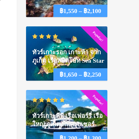
Price
฿
1,550
–
฿
2,100
range:
Popular!
฿1,550
through
ทัวร์เกาะรอก เกาะห้า จาก
฿2,100
ภูเก็ต เรือสปีดโบ๊ท Sea Star
Price
฿
1,650
–
฿
2,250
range:
Popular!
ด
฿1,650
through
ทัวร์เกาะพีพี เรือเฟอร์รี่ เรือ
฿2,250
ใหญ่ ภูเก็ต พีพีครุยเซอร์
Price
฿
1,200
–
฿
1,300