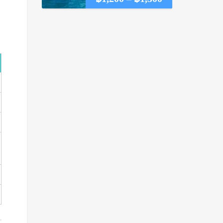
range:
฿1,200
through
฿1,300