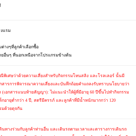
ุ
รงแรม
ต่างๆที่ลูกค้าเลือกซื้อ
จ่ายอื่นๆ ที่นอกเหนือจากโปรแกรมข้างต้น
ีพิเศษว่าด้วยความเสี่ยงสำหรับกิจกรรมโหนสลิง และโรลเลอร์ นั้นมี
บเอกสารการพิจารณาความเสี่ยงและบันทึกถ้อยคำแถลงรับทราบนโยบายว่า
ยง (เอกสารแนบท้ายสัญญา): ไม่แนะนำให้ผู้ที่มีอายุ 60 ปีขึ้นไปทำกิจกรรม
กอายุต่ำกว่า 4 ปี, สตรีมีครรภ์ และลูกค้าที่มีน้ำหนักมากกว่า 120
รมด้วยดุจกัน
เดินทางร่วมกับลูกค้าท่านอื่น และเดินรถตามเวลาและตารางการเดินรถ