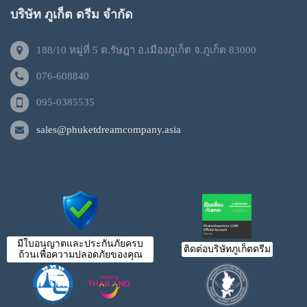
บริษัท ภูเก็ต ดรีม จำกัด
188/10 หมู่ที่ 5 ต.รัษฎา อ.เมืองภูเก็ต จ.ภูเก็ต 83000
076-608840
095-0385535
sales@phuketdreamcompany.asia
มีใบอนุญาตและประกันภัยครบ
ติดต่อบริษัทภูเก็ตดรีม
ถ้วนเพื่อความปลอดภัยของคุณ