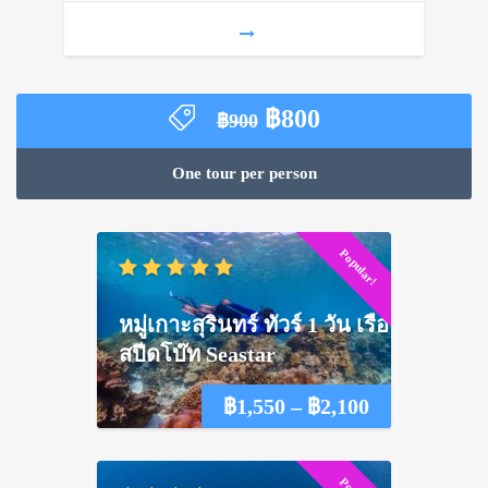
Original
Current
฿
800
฿
900
price
price
was:
is:
One tour per person
฿900.
฿800.
Popular!
หมู่เกาะสุรินทร์ ทัวร์ 1 วัน เรือ
สปีดโบ๊ท Seastar
Price
฿
1,550
–
฿
2,100
range: