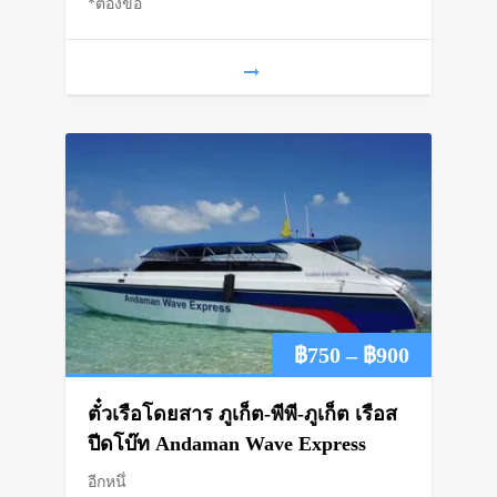
*ต้องขอ
through
฿1,450
Price
฿
750
–
฿
900
range:
ตั๋วเรือโดยสาร ภูเก็ต-พีพี-ภูเก็ต เรือส
฿750
ปีดโบ๊ท Andaman Wave Express
อีกหนึ่
through