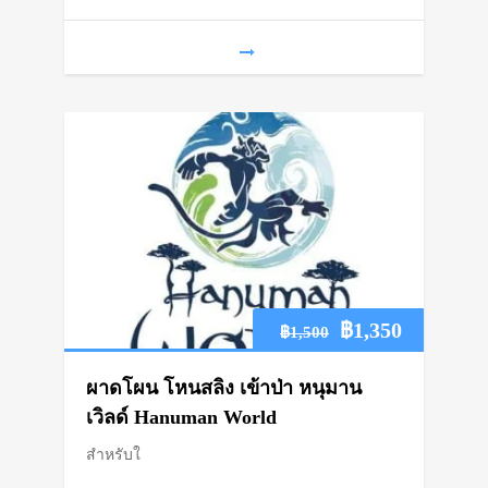
฿900
Original
Current
฿
1,350
฿
1,500
price
price
ผาดโผน โหนสลิง เข้าป่า หนุมาน
was:
is:
เวิลด์ Hanuman World
สำหรับใ
฿1,500.
฿1,350.