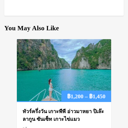
You May Also Like
Price
฿
1,200
–
฿
1,450
range:
ทัวร์ครึ่งวัน เกาะพีพี อ่าวมาหยา ปิเล๊ะ
฿1,200
ลากูน ซันเซ็ท เกาะไข่แมว