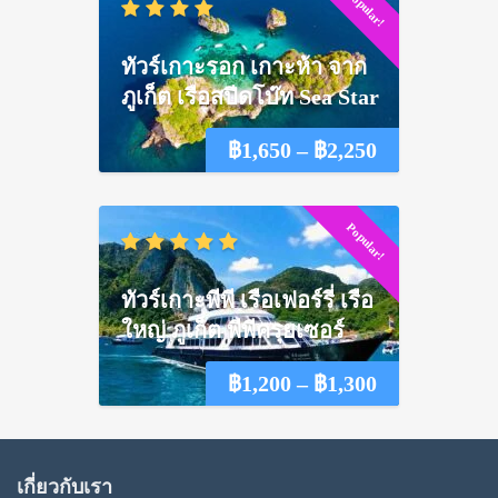
Popular!
฿1,550
through
ทัวร์เกาะรอก เกาะห้า จาก
฿2,100
ภูเก็ต เรือสปีดโบ๊ท Sea Star
Price
฿
1,650
–
฿
2,250
range:
Popular!
฿1,650
through
ทัวร์เกาะพีพี เรือเฟอร์รี่ เรือ
฿2,250
ใหญ่ ภูเก็ต พีพีครุยเซอร์
Price
฿
1,200
–
฿
1,300
range:
฿1,200
เกี่ยวกับเรา