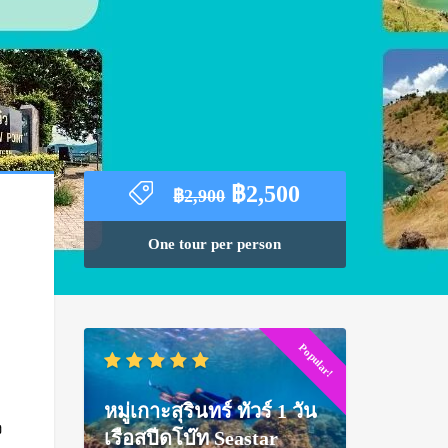
Original
Current
฿
2,500
฿
2,900
price
price
was:
is:
One tour per person
฿2,900.
฿2,500.
Popular!
ย
หมู่เกาะสุรินทร์ ทัวร์ 1 วัน
ง
เรือสปีดโบ๊ท Seastar