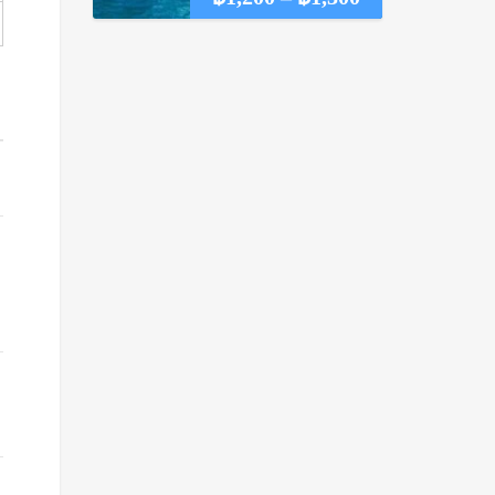
range:
฿1,200
through
฿1,300