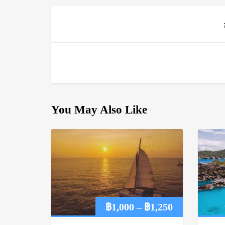
You May Also Like
Price
฿
1,000
–
฿
1,250