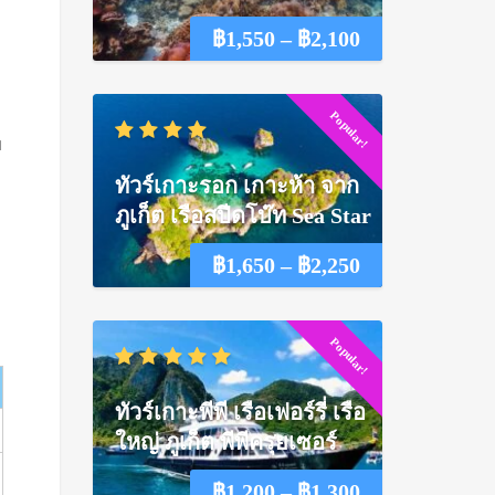
Price
฿
1,550
–
฿
2,100
range:
Popular!
฿1,550
บ
through
ทัวร์เกาะรอก เกาะห้า จาก
฿2,100
ภูเก็ต เรือสปีดโบ๊ท Sea Star
Price
฿
1,650
–
฿
2,250
range:
Popular!
฿1,650
through
ทัวร์เกาะพีพี เรือเฟอร์รี่ เรือ
฿2,250
ใหญ่ ภูเก็ต พีพีครุยเซอร์
Price
฿
1,200
–
฿
1,300