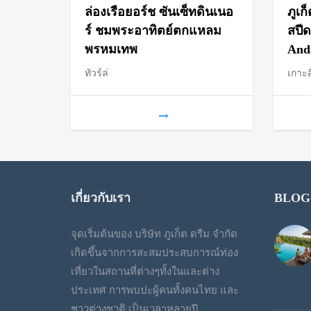
range:
ล่องเรือยอร์ช ซันเซ็ทดินเนอ
ภูเก
฿1,000
ร์ ชมพระอาทิตย์ตกแหลม
สปีด
พรหมเทพ
And
through
ทัวร์ล่
เกาะ
฿1,250
เกี่ยวกับเรา
BLOG
จุดเริ่มต้นของ บริษัท ภูเก็ต ดรีม จำกัด
เกิดขึ้นจากการสะสมประสบการณ์ท่อง
เที่ยวในสถานที่ต่างๆทั้งในและต่าง
ประเทศ การพบปะผู้คนทั้งคนไทย และ
ชาวต่างชาติ เป็นเวลาหลายปี.