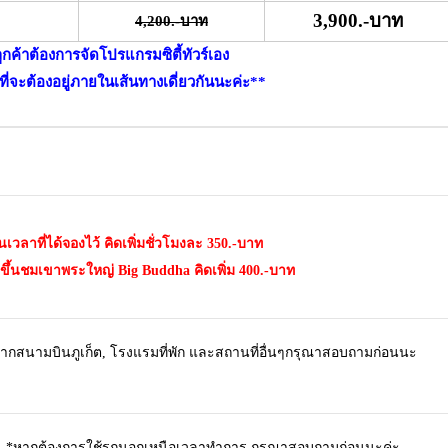
3,900.-บาท
4,200.-บาท
กค้าต้องการจัดโปรแกรมซิตี้ทัวร์เอง
ี่จะต้องอยู่ภายในเส้นทางเดี่ยวกันนะค่ะ**
นเวลาที่ได้จองไว้ คิดเพิ่มชั่วโมงละ 350.-บาท
ขึ้นชมเขาพระใหญ่ Big Buddha คิดเพิ่ม 400.-บาท
จากสนามบินภูเก็ต, โรงแรมที่พัก และสถานที่อื่นๆกรุณาสอบถามก่อนนะ
 น. *หากต้องการใช้รถนอกเหนือเวลาทำการ กรุณาสอบถามก่อนนะค่ะ