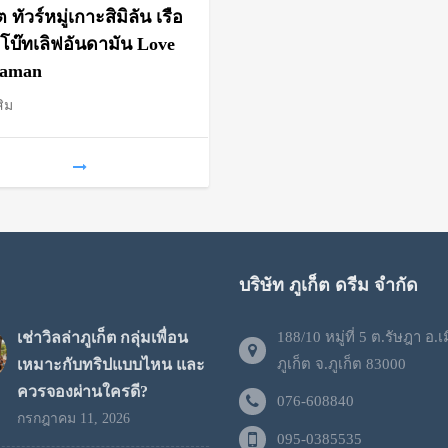
range:
็ต ทัวร์หมู่เกาะสิมิลัน เรือ
฿1,700
โบ๊ทเลิฟอันดามัน Love
aman
through
สิม
฿2,100
บริษัท ภูเก็ต ดรีม จำกัด
เช่าวิลล่าภูเก็ต กลุ่มเพื่อน
188/10 หมู่ที่ 5 ต.รัษฎา อ.เ
เหมาะกับทริปแบบไหน และ
ภูเก็ต จ.ภูเก็ต 83000
ควรจองผ่านใครดี?
076-608840
กรกฎาคม 11, 2026
095-0385535