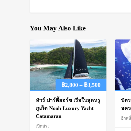
You May Also Like
Price
฿
2,800
–
฿
3,500
range:
ทัวร์ ปาร์ตี้ยอร์ช เรือใบสุดหรู
บัตร
฿2,800
ภูเก็ต Noah Luxury Yacht
อควา
Catamaran
อีกหนึ
through
เปิดประ