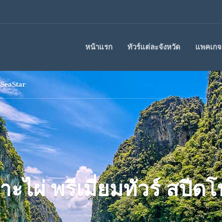
หน้าแรก
ทัวร์แต่ละจังหวัด
แพคเกจร
ท SeaStar
าะไผ่ พรีเมี่ยมทัวร์ สปีด