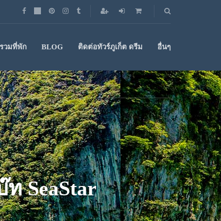
วมที่พัก
BLOG
ติดต่อทัวร์ภูเก็ต ดรีม
อื่นๆ
โบ๊ท SeaStar