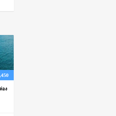
Price
,450
range:
ล่อง
฿1,250
through