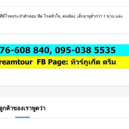
ที่มีโรคประจำตัวหอบ หืด โรคหัวใจ, คนท้อง, เด็กอายุต่ำกว่า 1 ขวบ และ
ลูกค้าของเราพูดว่า