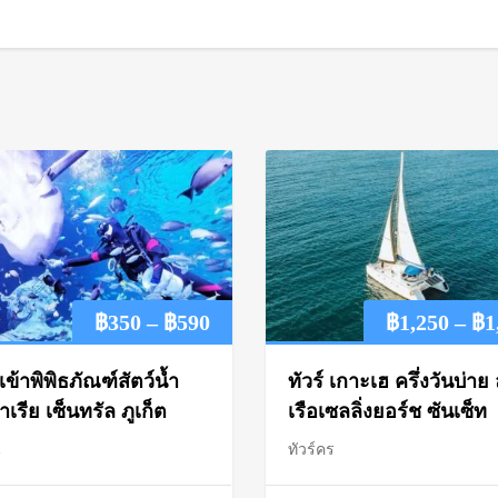
Price
฿
350
–
฿
590
฿
1,250
–
฿
1
range:
เข้าพิพิธภัณฑ์สัตว์น้ำ
ทัวร์ เกาะเฮ ครึ่งวันบ่าย 
฿350
เรีย เซ็นทรัล ภูเก็ต
เรือเซลลิ่งยอร์ช ซันเซ็ท
่
ทัวร์คร
through