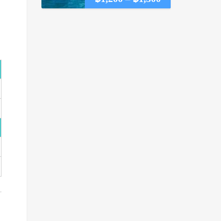
range:
฿1,200
through
฿1,300