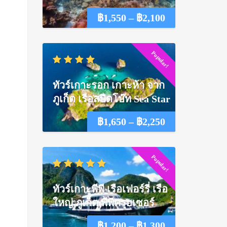
Price
฿
1,550
–
฿
2,100
range:
Popular!
฿1,550
through
ทัวร์เกาะรอก เกาะห้า จาก
฿2,100
ภูเก็ต เรือสปีดโบ๊ท Sea Star
Price
฿
1,650
–
฿
2,250
่
range:
Popular!
฿1,650
through
ทัวร์เกาะพีพี เรือเฟอร์รี่ เรือ
฿2,250
ใหญ่ ภูเก็ต พีพีครุยเซอร์
Price
฿
1,200
–
฿
1,300