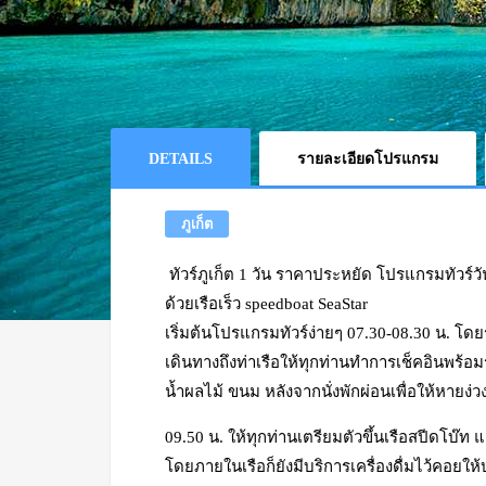
DETAILS
รายละเอียดโปรแกรม
ภูเก็ต
ทัวร์ภูเก็ต 1 วัน ราคาประหยัด โปรแกรมทัวร์วั
ด้วยเรือเร็ว speedboat SeaStar
เริ่มต้นโปรแกรมทัวร์ง่ายๆ 07.30-08.30 น. โดยร
เดินทางถึงท่าเรือให้ทุกท่านทำการเช็คอินพร้อมร
น้ำผลไม้ ขนม หลังจากนั่งพักผ่อนเพื่อให้หาย
09.50 น. ให้ทุกท่านเตรียมตัวขึ้นเรือสปีดโบ๊ท 
โดยภายในเรือก็ยังมีบริการเครื่องดื่มไว้คอยใ