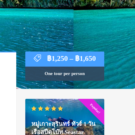
Price
฿
1,250
–
฿
1,650
range:
฿1,250
One tour per person
through
฿1,650
Popular!
หมู่เกาะสุรินทร์ ทัวร์ 1 วัน
เรือสปีดโบ๊ท Seastar