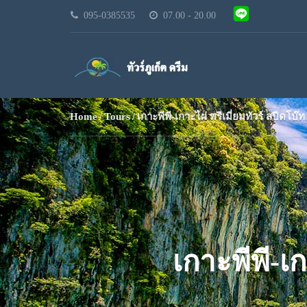
095-0385535
07.00 - 20.00
Home
Tours
เกาะพีพี-เกาะไผ่ พรีเมี่ยมทัวร์ สปีดโบ๊
เกาะพีพี-เก