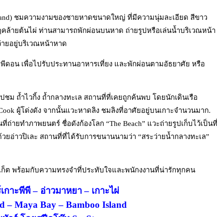
sland) ชมความงามของชายหาดขนาดใหญ่ ที่มีความนุ่มละเอียด สีขาว
้ายต้นไผ่ ท่านสามารถพักผ่อนบนหาด ถ่ายรูปหรือเล่นน้ำบริเวณหน้า
ายอยู่บริเวณหน้าหาด
พีพีดอน เพื่อไปรับประทานอาหารเที่ยง และพักผ่อนตามอัธยาศัย หรือ
ชม ถ้ำไวกิ้ง ถ้ำกลางทะเล สถานที่ที่เคยถูกค้นพบ โดยนักเดินเรือ
k ผู้โด่งดัง จากนั้นแวะหาดลิง ชมลิงที่อาศัยอยู่บนเกาะจำนวนมาก.
่ถ่ายทำภาพยนตร์ ชื่อดังก้องโลก “The Beach” แวะถ่ายรูปเก็บไว้เป็นที
้วยอ่าวปิเละ สถานที่ที่ได้รับการขนานนามว่า “สระว่ายน้ำกลางทะเล”
ภูเก็ต พร้อมกับความทรงจำที่ประทับใจและพนักงงานที่น่ารักทุกคน
วร์เกาะพีพี – อ่าวมาหยา – เกาะไผ่
and – Maya Bay – Bamboo Island