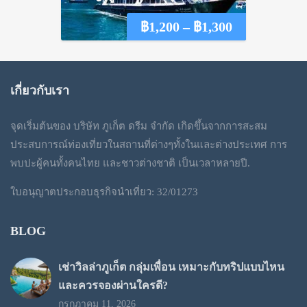
Price
฿
1,200
–
฿
1,300
range:
฿1,200
เกี่ยวกับเรา
through
จุดเริ่มต้นของ บริษัท ภูเก็ต ดรีม จำกัด เกิดขึ้นจากการสะสม
฿1,300
ประสบการณ์ท่องเที่ยวในสถานที่ต่างๆทั้งในและต่างประเทศ การ
พบปะผู้คนทั้งคนไทย และชาวต่างชาติ เป็นเวลาหลายปี.
ใบอนุญาตประกอบธุรกิจนำเที่ยว: 32/01273
BLOG
เช่าวิลล่าภูเก็ต กลุ่มเพื่อน เหมาะกับทริปแบบไหน
และควรจองผ่านใครดี?
กรกฎาคม 11, 2026