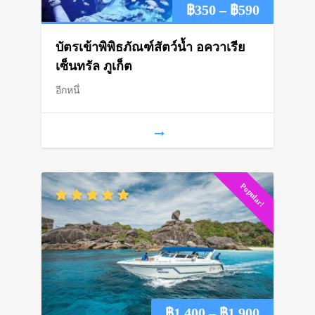
Price
฿
350
–
฿
590
range:
บัตรเข้าพิพิธภัณฑ์สัตว์น้ำ อควาเรีย
฿350
เซ็นทรัล ภูเก็ต
อีกหนึ่
through
฿590
Popular!
Price
฿
1,400
–
฿
1,900