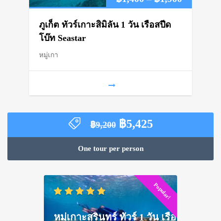
range:
ภูเก็ต ทัวร์เกาะสิมิลัน 1 วัน เรือสปีด
฿1,400
โบ๊ท Seastar
หมู่เกา
through
฿1,900
Original
Current
฿
5,425
฿
9,200
price
price
was:
is:
One tour per person
฿9,200.
฿5,425.
Popular!
หมู่เกาะสุรินทร์ ทัวร์ 1 วัน เรือ