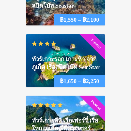
สปีดโบ๊ท Seastar
Price
฿
1,550
–
฿
2,100
range:
Popular!
฿1,550
through
ทัวร์เกาะรอก เกาะห้า จาก
฿2,100
ภูเก็ต เรือสปีดโบ๊ท Sea Star
Price
฿
1,650
–
฿
2,250
range:
Popular!
฿1,650
through
ทัวร์เกาะพีพี เรือเฟอร์รี่ เรือ
฿2,250
ใหญ่ ภูเก็ต พีพีครุยเซอร์