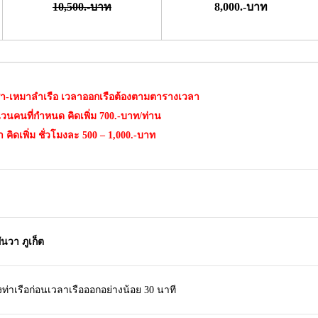
10,500.-บาท
8,000.-บาท
า-เหมาลำเรือ เวลาออกเรือต้องตามตารางเวลา
วนคนที่กำหนด คิดเพิ่ม 700.-บาท/ท่าน
 คิดเพิ่ม ชั่วโมงละ 500 – 1,000.-บาท
นวา ภูเก็ต
งท่าเรือก่อนเวลาเรือออกอย่างน้อย 30 นาที