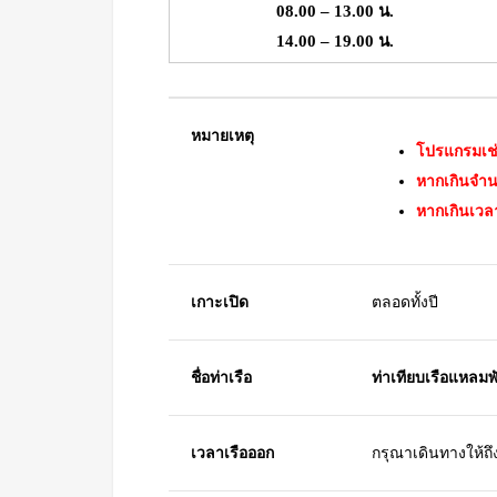
08.00 – 13.00 น.
14.00 – 19.00 น.
หมายเหตุ
โปรแกรมเช่
หากเกินจำน
หากเกินเวลา
เกาะเปิด
ตลอดทั้งปี
ชื่อท่าเรือ
ท่าเทียบเรือแหลมพั
เวลาเรือออก
กรุณาเดินทางให้ถึ