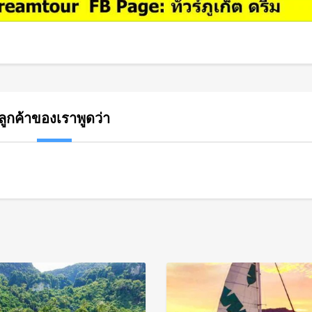
ลูกค้าของเราพูดว่า