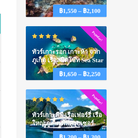
Price
฿
1,550
–
฿
2,100
range:
Popular!
฿1,550
through
ทัวร์เกาะรอก เกาะห้า จาก
฿2,100
ภูเก็ต เรือสปีดโบ๊ท Sea Star
Price
฿
1,650
–
฿
2,250
range:
Popular!
฿1,650
through
ทัวร์เกาะพีพี เรือเฟอร์รี่ เรือ
฿2,250
ใหญ่ ภูเก็ต พีพีครุยเซอร์
Price
฿
1,200
–
฿
1,300