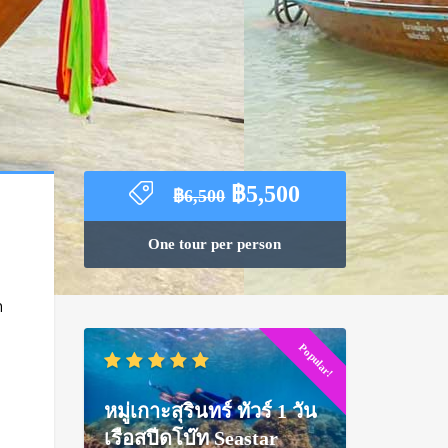
Original
Current
฿
5,500
฿
6,500
price
price
was:
is:
One tour per person
฿6,500.
฿5,500.
ำ
Popular!
หมู่เกาะสุรินทร์ ทัวร์ 1 วัน
เรือสปีดโบ๊ท Seastar