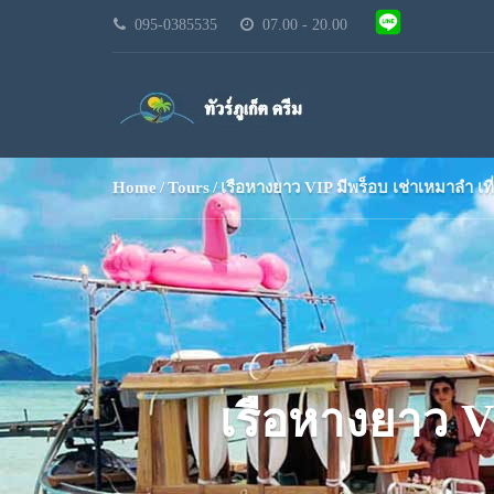
095-0385535
07.00 - 20.00
Home
Tours
เรือหางยาว VIP มีพร็อบ เช่าเหมาลำ เที
เรือหางยาว VI