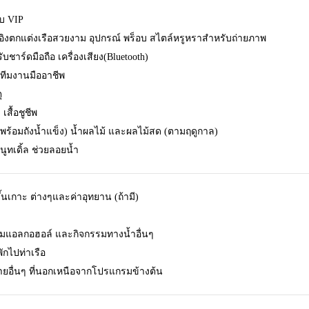
บ VIP
อิงตกแต่งเรือสวยงาม อุปกรณ์ พร็อบ สไตล์หรูหราสำหรับถ่ายภาพ
บชาร์ดมือถือ เครื่องเสียง(Bluetooth)
ทีมงานมืออาชีพ
ุ
เสื้อชูชีพ
ง(พร้อมถังน้ำแข็ง) น้ำผลไม้ และผลไม้สด (ตามฤดูกาล)
ูทเดิ้ล ช่วยลอยน้ำ
้นเกาะ ต่างๆและค่าอุทยาน (ถ้ามี)
ื่มแอลกอฮอล์ และกิจกรรมทางน้ำอื่นๆ
พักไปท่าเรือ
จ่ายอื่นๆ ที่นอกเหนือจากโปรแกรมข้างต้น