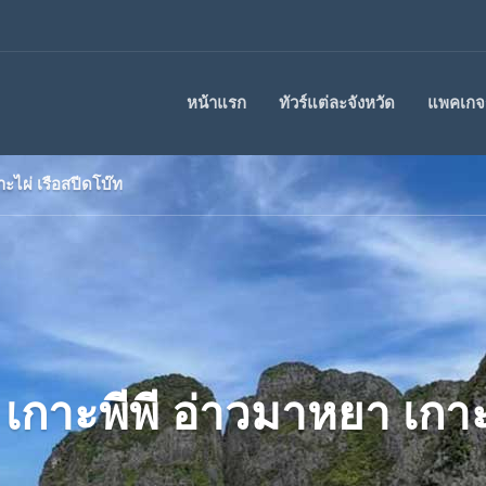
หน้าแรก
ทัวร์แต่ละจังหวัด
แพคเกจร
กาะไผ่ เรือสปีดโบ๊ท
ัน เกาะพีพี อ่าวมาหยา เกา