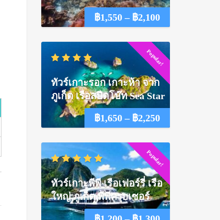
Price
฿
1,550
–
฿
2,100
range:
Popular!
฿1,550
through
ทัวร์เกาะรอก เกาะห้า จาก
฿2,100
ภูเก็ต เรือสปีดโบ๊ท Sea Star
Price
฿
1,650
–
฿
2,250
range:
Popular!
฿1,650
through
ทัวร์เกาะพีพี เรือเฟอร์รี่ เรือ
฿2,250
ใหญ่ ภูเก็ต พีพีครุยเซอร์
Price
฿
1,200
–
฿
1,300