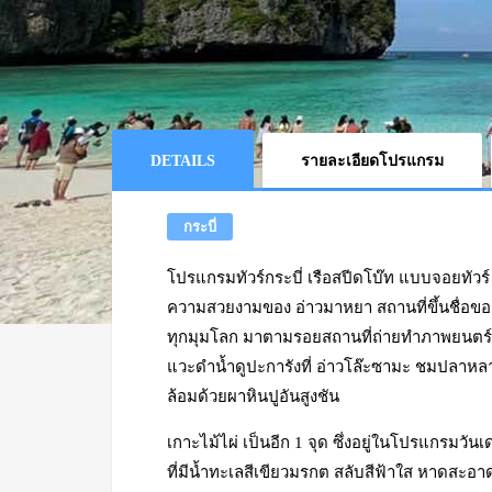
DETAILS
รายละเอียดโปรแกรม
กระบี่
โปรแกรมทัวร์กระบี่ เรือสปีดโบ๊ท แบบจอยทัวร์ 
ความสวยงามของ อ่าวมาหยา สถานที่ขึ้นชื่อของ
ทุกมุมโลก มาตามรอยสถานที่ถ่ายทำภาพยนตร์เร
แวะดำน้ำดูปะการังที่ อ่าวโล๊ะซามะ ชมปลาหล
ล้อมด้วยผาหินปูอันสูงชัน
เกาะไม้ไผ่ เป็นอีก 1 จุด ซึ่งอยู่ในโปรแกรมวัน
ที่มีน้ำทะเลสีเขียวมรกต สลับสีฟ้าใส หาดสะ