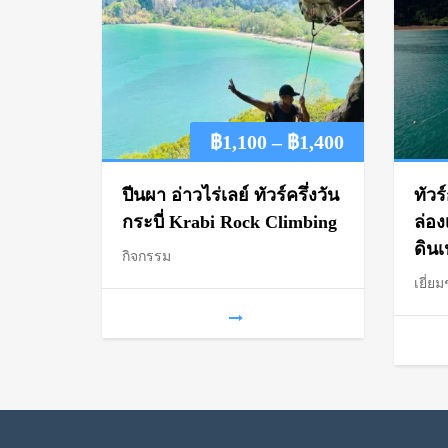
Price
฿
1,100
–
฿
1,400
range:
ปีนผา อ่าวไร่เลย์ ทัวร์ครึ่งวัน
ทัวร
฿1,100
กระบี่ Krabi Rock Climbing
ล่อง
ดินเ
กิจกรรม
through
เยี่ยม
฿1,400