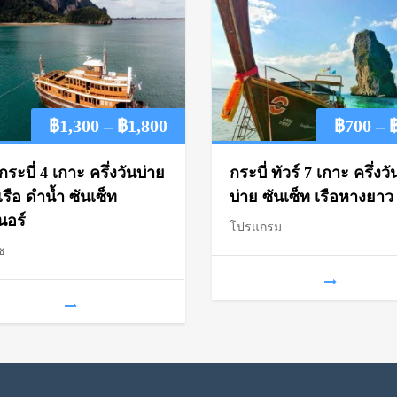
Price
฿
1,300
–
฿
1,800
฿
700
–
range:
์กระบี่ 4 เกาะ ครึ่งวันบ่าย
กระบี่ ทัวร์ 7 เกาะ ครึ่งวั
฿1,300
เรือ ดำน้ำ ซันเซ็ท
บ่าย ซันเซ็ท เรือหางยาว
นอร์
โปรแกรม
through
ช
฿1,800