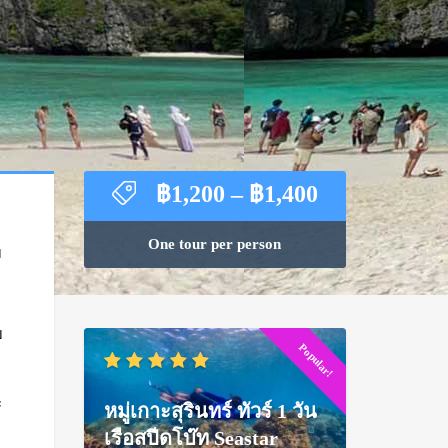
Price
฿
1,200
–
฿
1,400
range:
฿1,200
One tour per person
ม
through
฿1,400
บ
Popular!
ะ
หมู่เกาะสุรินทร์ ทัวร์ 1 วัน
เรือสปีดโบ๊ท Seastar