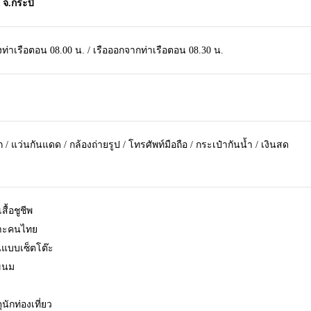
 จ.กระบี่
งท่าเรือตอน 08.00 น. / เรือออกจากท่าเรือตอน 08.30 น.
/ แว่นกันแดด / กล้องถ่ายรูป / โทรศัพท์มือถือ / กระเป๋ากันน้ำ / เงินสด
สื้อชูชีพ
พาะคนไทย
แบบเซ็ตโต๊ะ
 ขนม
ุนักท่องเที่ยว