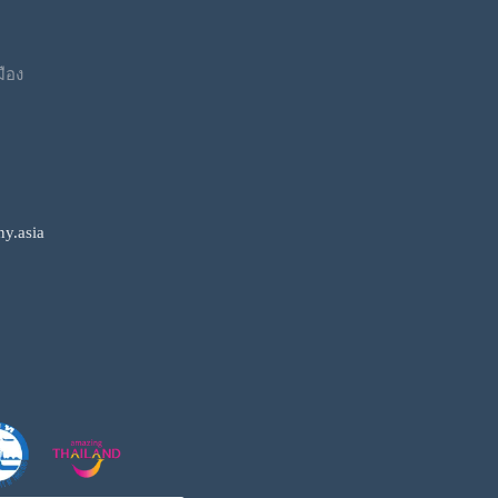
มือง
y.asia