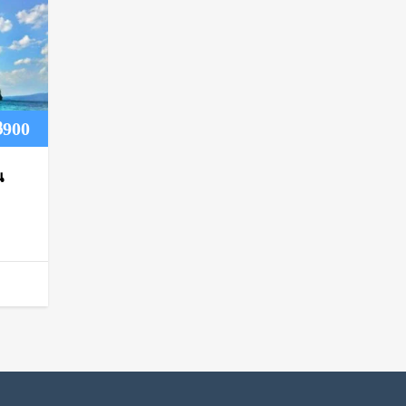
Price
฿
900
range:
น
฿700
through
฿900