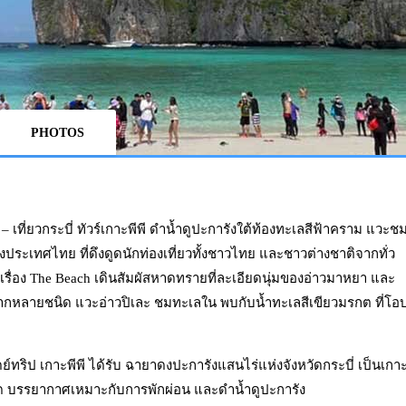
PHOTOS
– เที่ยวกระบี่ ทัวร์เกาะพีพี ดำน้ำดูปะการังใต้ท้องทะเลสีฟ้าคราม แวะช
ประเทศไทย ที่ดึงดูดนักท่องเที่ยวทั้งชาวไทย และชาวต่างชาติจากทั่ว
ื่อง The Beach เดินสัมผัสหาดทรายที่ละเอียดนุ่มของอ่าวมาหยา และ
ากหลายชนิด แวะอ่าวปิเละ ชมทะเลใน พบกับน้ำทะเลสีเขียวมรกต ที่โอ
เดย์ทริป เกาะพีพี ได้รับ ฉายาดงปะการังแสนไร่แห่งจังหวัดกระบี่ เป็นเกา
อาด บรรยากาศเหมาะกับการพักผ่อน และดำน้ำดูปะการัง