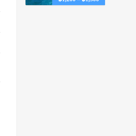
range:
฿1,200
through
฿1,300