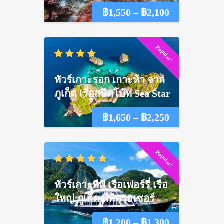
Price
฿
1,550
–
฿
2,100
range:
Popular!
฿1,550
through
ทัวร์เกาะรอก เกาะห้า จาก
฿2,100
ภูเก็ต เรือสปีดโบ๊ท Sea Star
Price
฿
1,650
–
฿
2,250
range:
Popular!
฿1,650
through
ทัวร์เกาะพีพี เรือเฟอร์รี่ เรือ
฿2,250
ใหญ่ ภูเก็ต พีพีครุยเซอร์
Price
฿
1,200
–
฿
1,300