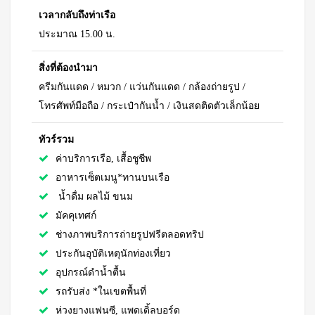
เวลากลับถึงท่าเรือ
ประมาณ 15.00 น.
สิ่งที่ต้องนำมา
ครีมกันแดด / หมวก / แว่นกันแดด / กล้องถ่ายรูป /
โทรศัพท์มือถือ / กระเป๋ากันน้ำ / เงินสดติดตัวเล็กน้อย
ทัวร์รวม
ค่าบริการเรือ, เสื้อชูชีพ
อาหารเซ็ตเมนู*ทานบนเรือ
น้ำดื่ม ผลไม้ ขนม
มัคคุเทศก์
ช่างภาพบริการถ่ายรูปฟรีตลอดทริป
ประกันอุบัติเหตุนักท่องเที่ยว
อุปกรณ์ดำน้ำตื้น
รถรับส่ง *ในเขตพื้นที่
ห่วงยางแฟนซี, แพดเดิ้ลบอร์ด