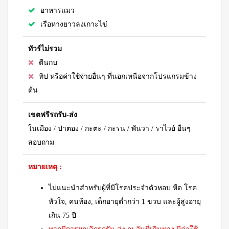
อาหารแมว
เรือหางยาวลงเกาะไข่
ทัวร์ไม่รวม
ตีนกบ
ทิป หรือค่าใช้จ่ายอื่นๆ ที่นอกเหนือจากโปรแกรมข้าง
ต้น
เขตฟรีรถรับ-ส่ง
ในเมือง / ป่าตอง / กะตะ / กะรน / พันวา / ราไวย์ อื่นๆ
สอบถาม
หมายเหตุ :
ไม่แนะนำสำหรับผู้ที่มีโรคประจำตัวหอบ หืด โรค
หัวใจ, คนท้อง, เด็กอายุต่ำกว่า 1 ขวบ และผู้สูงอายุ
เกิน 75 ปี