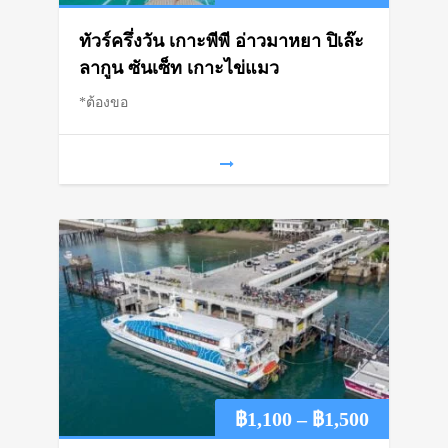
range:
ทัวร์ครึ่งวัน เกาะพีพี อ่าวมาหยา ปิเล๊ะ
฿1,200
ลากูน ซันเซ็ท เกาะไข่แมว
*ต้องขอ
through
฿1,450
Price
฿
1,100
–
฿
1,500