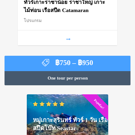
ทัวร์เกาะราชาน้อย ราชาใหญ่ เกาะ
฿1,500
ไม้ท่อน เรือสปีด Catamaran
โปรแกรม
through
฿2,000
Price
฿
750
–
฿
950
range:
฿750
One tour per person
through
฿950
Popular!
หมู่เกาะสุรินทร์ ทัวร์ 1 วัน เรือ
สปีดโบ๊ท Seastar