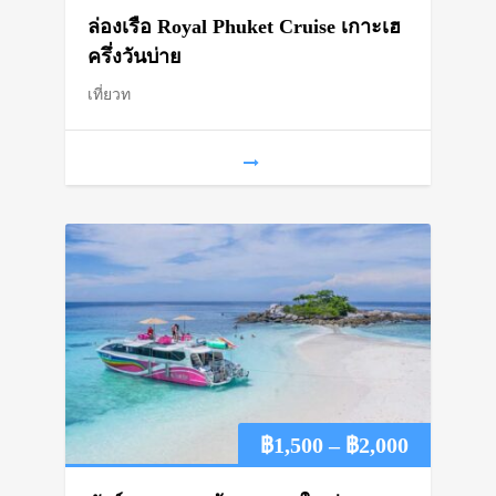
range:
ล่องเรือ Royal Phuket Cruise เกาะเฮ
฿1,100
ครึ่งวันบ่าย
เที่ยวท
through
฿1,500
Price
฿
1,500
–
฿
2,000
range: